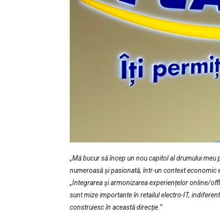
„Mă bucur să încep un nou capitol al drumului meu p
numeroasă și pasionată, într-un context economic 
„Integrarea și armonizarea experiențelor online/offli
sunt mize importante în retailul electro-IT, indiferen
construiesc în această direcție.”