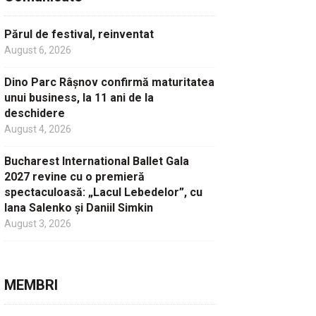
Părul de festival, reinventat
August 6, 2026
Dino Parc Râșnov confirmă maturitatea
unui business, la 11 ani de la
deschidere
August 4, 2026
Bucharest International Ballet Gala
2027 revine cu o premieră
spectaculoasă: „Lacul Lebedelor”, cu
Iana Salenko și Daniil Simkin
August 3, 2026
MEMBRI