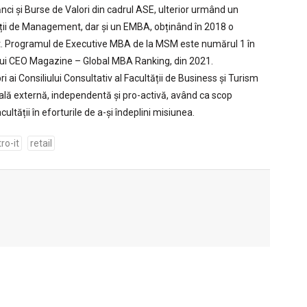
nci și Burse de Valori din cadrul ASE, ulterior urmând un
ții de Management, dar și un EMBA, obținând în 2018 o
. Programul de Executive MBA de la MSM este numărul 1 în
ului CEO Magazine – Global MBA Ranking, din 2021.
ai Consiliului Consultativ al Facultății de Business și Turism
nală externă, independentă și pro-activă, având ca scop
ultății în eforturile de a-și îndeplini misiunea.
ro-it
retail