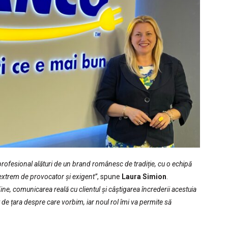
rofesional alături de un brand românesc de tradiție, cu o echipă
extrem de provocator și exigent”
, spune
Laura Simion
.
ne, comunicarea reală cu clientul și câștigarea încrederii acestuia
t de țara despre care vorbim, iar noul rol îmi va permite să