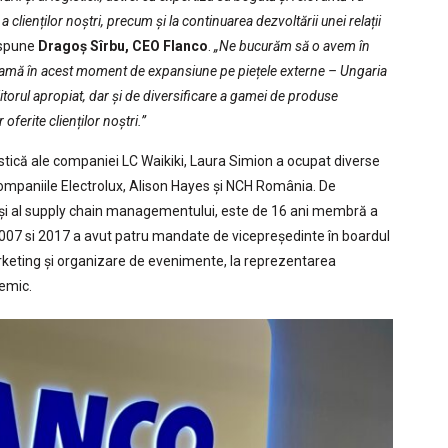
clienților noștri, precum și la continuarea dezvoltării unei relații
 spune
Dragoș Sîrbu, CEO Flanco
.
„Ne bucurăm să o avem în
 seamă în acest moment de expansiune pe piețele externe – Ungaria
iitorul apropiat, dar și de diversificare a gamei de produse
oferite clienților noștri.”
gistică ale companiei LC Waikiki, Laura Simion a ocupat diverse
ompaniile Electrolux, Alison Hayes și NCH România. De
i și al supply chain managementului, este de 16 ani membră a
2007 si 2017 a avut patru mandate de vicepreședinte în boardul
 marketing și organizare de evenimente, la reprezentarea
demic.