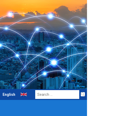
Search
English
for: