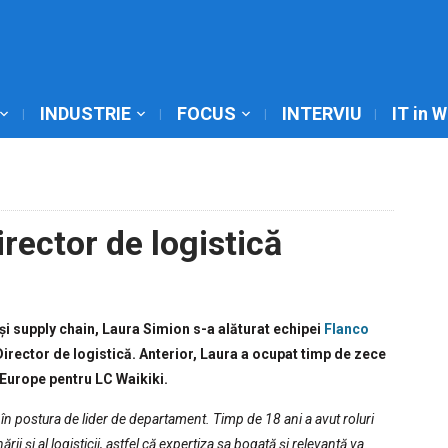
INDUSTRIE
FOCUS
INTERVIU
IT in 
rector de logistică
 și supply chain, Laura Simion s-a alăturat echipei
Flanco
Director de logistică. Anterior, Laura a ocupat timp de zece
Europe pentru LC Waikiki.
 în postura de lider de departament. Timp de 18 ani a avut roluri
ii și al logisticii, astfel că expertiza sa bogată și relevantă va