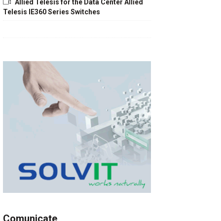
Allied Telesis for the Data Center Allied
Telesis IE360 Series Switches
Comunicate