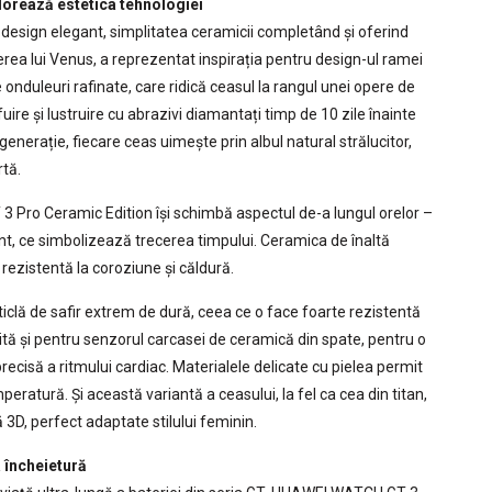
rează estetica tehnologiei
esign elegant, simplitatea ceramicii completând și oferind
erea lui Venus, a reprezentat inspirația pentru design-ul ramei
de onduleuri rafinate, care ridică ceasul la rangul unei opere de
uire și lustruire cu abrazivi diamantați timp de 10 zile înainte
generație, fiecare ceas uimește prin albul natural strălucitor,
rtă.
 Pro Ceramic Edition își schimbă aspectul de-a lungul orelor –
nant, ce simbolizează trecerea timpului. Ceramica de înaltă
 rezistentă la coroziune și căldură.
ticlă de safir extrem de dură, ceea ce o face foarte rezistentă
osită și pentru senzorul carcasei de ceramică din spate, pentru o
ecisă a ritmului cardiac. Materialele delicate cu pielea permit
ratură. Și această variantă a ceasului, la fel ca cea din titan,
3D, perfect adaptate stilului feminin.
 încheietură