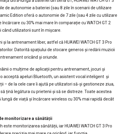
ață ultra-lungă a bateriei din seria GT, HUAWEI WATCH GT 3
le de autonomie a bateriei (sau 8 zile în scenarii de utilizare
ic Edition oferă o autonomie de 7 zile (sau 4 zile cu utilizare
za de încărcare cu 30% mai mare în comparație cu WATCH GT 2
 când utilizatorii sunt în mișcare.
hi și la antrenament liber, astfel că HUAWEI WATCH GT 3 Pro
atorilor. Datorită spațiului de stocare generos și redării muzicii
 antrenament oricând și oriunde.
inii o mulțime de aplicații pentru antrenament, jocuri și
 acceptă apeluri Bluetooth, un asistent vocal inteligent și
i – de la cele care îi ajută pe utilizatori să-și gestioneze ziua,
t să țină legătura cu prietenii și să se distreze. Toate acestea
ă lungă de viață și încărcare wireless cu 30% mai rapidă decât
e monitorizare a sănătății
tch este monitorizarea sănătății, iar HUAWEI WATCH GT 3 Pro
iderare precizia mai mare ca oricând, iar funcția