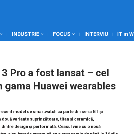
INDUSTRIE
FOCUS
INTERVIU
IT in 
Pro a fost lansat – cel
in gama Huawei wearables
ecent model de smartwatch ca parte din seria GT și
două variante suprinzătoare, titan și ceramică,
 dintre design și performață. Ceasul vine cu o nouă