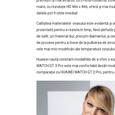
premium și mai atractiv, cu o notă modernă. Est
mare, cu rezoluție HD 466 x 466, oferă și mai mult
datele pot fi citite imediat.
Calitatea materialelor ceasului este evidentă și at
proiectată pentru a rezista în timp, fiind șlefuită 
de safir, un material dur, precum diamantul, și ce
de procese pentru a trece de la pulberea de zircon
cele mai mici modificări ale temperaturii corpului
Huawei caută constant modalități de a oferi o ex
WATCH GT 3 Pro este mai confortabil decât model
comparație cu HUAWEI WATCH GT 2 Pro, pentru ca