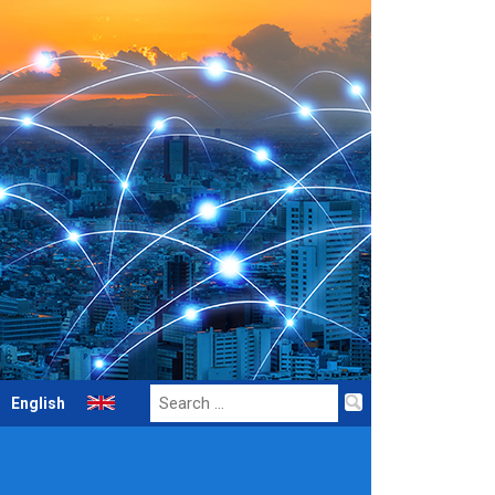
Search
English
for: