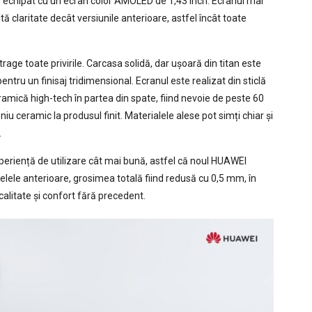
e echipat cu un ecran color AMOLED de 1,43 inch. Ecranul mai
ă claritate decât versiunile anterioare, astfel încât toate
rage toate privirile. Carcasa solidă, dar ușoară din titan este
pentru un finisaj tridimensional. Ecranul este realizat din sticlă
ramică high-tech în partea din spate, fiind nevoie de peste 60
iu ceramic la produsul finit. Materialele alese pot simți chiar și
.
periență de utilizare cât mai bună, astfel că noul HUAWEI
ele anterioare, grosimea totală fiind redusă cu 0,5 mm, în
litate și confort fără precedent.