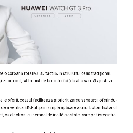
coroană rotativă 3D tactilă, în stilul unui ceas tradițional.
și zoom out, să treacă de la o interfață la alta sau să ajusteze
le oferă, ceasul facilitează și prioritizarea sănătății, oferindu-
ă de a verifica EKG-ul , prin simpla apăsare a unui buton. Butonul
, cu electrozi cu semnal de înaltă claritate, care pot înregistra