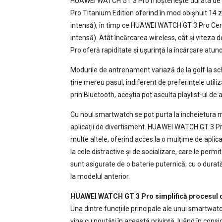
HUAWEI WATCH GT 3 Pro moștenește durata de vi
Pro Titanium Edition oferind în mod obișnuit 14 zi
intensă), în timp ce HUAWEI WATCH GT 3 Pro Ceram
intensă). Atât încărcarea wireless, cât și vite
Pro oferă rapiditate și ușurință la încărcare atunci
Modurile de antrenament variază de la golf la sc
ține mereu pasul, indiferent de preferințele utiliz
prin Bluetooth, aceștia pot asculta playlist-ul de
Cu noul smartwatch se pot purta la încheietura mâ
aplicații de divertisment. HUAWEI WATCH GT 3 Pro
multe altele, oferind acces la o mulțime de aplicați
la cele distractive și de socializare, care le permi
sunt asigurate de o baterie puternică, cu o durat
la modelul anterior.
HUAWEI WATCH GT 3 Pro simplifică procesul d
Una dintre funcțiile principale ale unui smartwa
vine cu noutăți în această privință, luând în cons