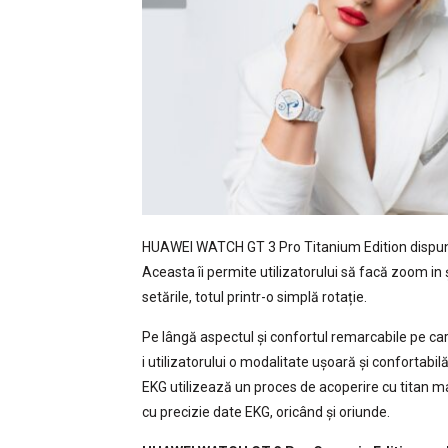
HUAWEI WATCH GT 3 Pro Titanium Edition dispune o 
Aceasta îi permite utilizatorului să facă zoom in 
setările, totul printr-o simplă rotație.
Pe lângă aspectul și confortul remarcabile pe care 
i utilizatorului o modalitate ușoară și confortabil
EKG utilizează un proces de acoperire cu titan mat
cu precizie date EKG, oricând și oriunde.