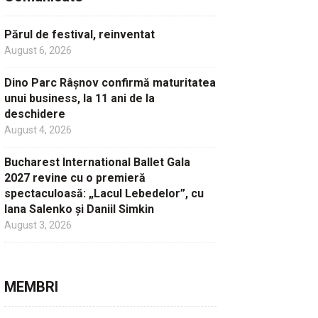
Părul de festival, reinventat
August 6, 2026
Dino Parc Râșnov confirmă maturitatea
unui business, la 11 ani de la
deschidere
August 4, 2026
Bucharest International Ballet Gala
2027 revine cu o premieră
spectaculoasă: „Lacul Lebedelor”, cu
Iana Salenko și Daniil Simkin
August 3, 2026
MEMBRI