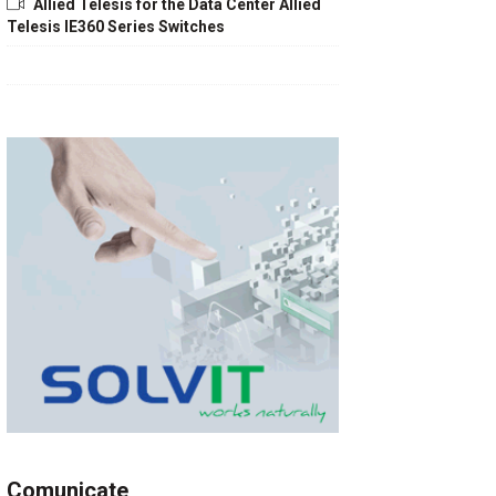
Allied Telesis for the Data Center Allied
Telesis IE360 Series Switches
Comunicate