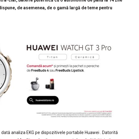
tra-clar, baterie puternică cu o autonomie de până la 14 zile
 dispune, de asemenea, de o gamă largă de teme pentru
tă analiza EKG pe dispozitivele portabile Huawei . Datorită