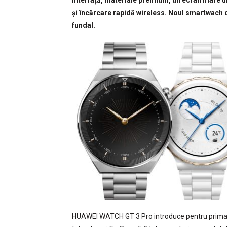
interfață, materiale premium, un ecran mare ul
și încărcare rapidă wireless. Noul smartwach
fundal.
HUAWEI WATCH GT 3 Pro introduce pentru prima da