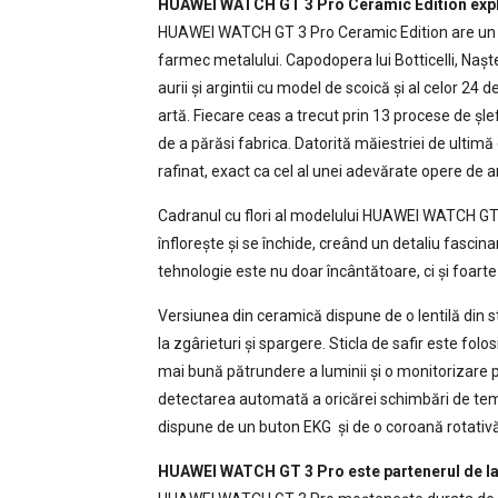
HUAWEI WATCH GT 3 Pro Ceramic Edition explo
HUAWEI WATCH GT 3 Pro Ceramic Edition are un d
farmec metalului. Capodopera lui Botticelli, Nașt
aurii și argintii cu model de scoică și al celor 24 
artă. Fiecare ceas a trecut prin 13 procese de șlef
de a părăsi fabrica. Datorită măiestriei de ultimă 
rafinat, exact ca cel al unei adevărate opere de a
Cadranul cu flori al modelului HUAWEI WATCH GT 3
înflorește și se închide, creând un detaliu fasci
tehnologie este nu doar încântătoare, ci și foarte
Versiunea din ceramică dispune de o lentilă din s
la zgârieturi și spargere. Sticla de safir este fol
mai bună pătrundere a luminii și o monitorizare pr
detectarea automată a oricărei schimbări de tempe
dispune de un buton EKG și de o coroană rotativă 
HUAWEI WATCH GT 3 Pro este partenerul de la