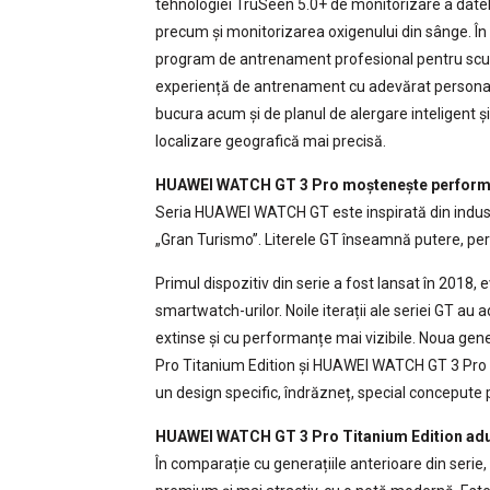
tehnologiei TruSeen 5.0+ de monitorizare a datelo
precum și monitorizarea oxigenului din sânge. În p
program de antrenament profesional pentru scufu
experiență de antrenament cu adevărat personaliz
bucura acum și de planul de alergare inteligent 
localizare geografică mai precisă.
HUAWEI WATCH GT 3 Pro moștenește performa
Seria HUAWEI WATCH GT este inspirată din indust
„Gran Turismo”. Literele GT înseamnă putere, perfo
Primul dispozitiv din serie a fost lansat în 201
smartwatch-urilor. Noile iterații ale seriei GT au 
extinse și cu performanțe mai vizibile. Noua g
Pro Titanium Edition și HUAWEI WATCH GT 3 Pro C
un design specific, îndrăzneț, special concepute p
HUAWEI WATCH GT 3 Pro Titanium Edition aduc
În comparație cu generațiile anterioare din ser