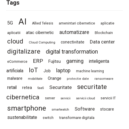
Tags
AI
5G
Allied Telesis
amenintari cibernetice
aplicatie
automatizare
atac cibernetic
aplicatii
Blockchain
cloud
Data center
conectivitate
Cloud Computing
digitalizare
digital transformation
ERP
gaming
Fujitsu
inteligenta
eCommerce
IoT
laptop
artificiala
Job
machine learning
Orange
malware
mobilitate
protectie date
ransomware
securitate
Securitate
retail
retea
SaaS
cibernetica
server
servicii IT
servicii
servicii cloud
smartphone
Software
stocare
smartwatch
sustenabilitate
switch
transformare digitala