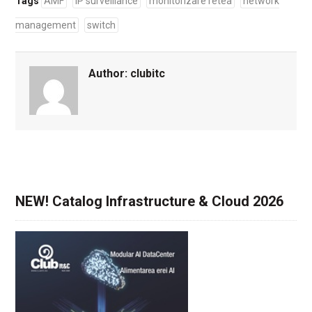
Tags
AMF
IP surveillance
monitorizare retea
network
management
switch
Author:
clubitc
NEW! Catalog Infrastructure & Cloud 2026