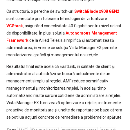
Ca structură, o pereche de switch-uri
SwitchBlade x908 GEN2
sunt conectate prin folosirea tehnologiei de virtualizare
VCStack
, asigurând conectivitate 40 Gigabit pentru nivel ridicat
de disponibilitate. În plus, soluţia
Autonomous Management
Framework
de la Allied Telesis simplifică şi automatizează
administrarea, în vreme ce soluţia Vista Manager EX permite
monitorizarea grafică şi managementul noii reţele.
Rezultatul final este acela că EastLink, în calitate de client şi
administrator al autostrăzii se bucură actualmente de un
management simplu al reţelei. AMF reduce semnificativ
managementul şi monitorizarea reţelei, în acelaşi timp
automatizând multe sarcini cotidiene de administrare a reţelei.
Vista Manager EX furnizează optimizare a reţelei, instrumente
proactive de monitorizare şi unelte de raportare pe baza cărora
se pot lua acţiuni concrete de remediere a problemelor apărute.