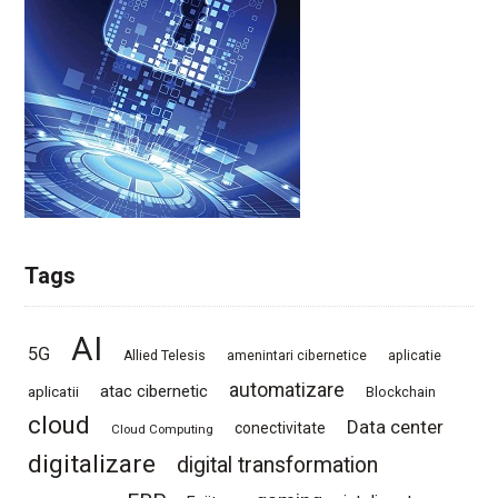
Tags
AI
5G
Allied Telesis
amenintari cibernetice
aplicatie
automatizare
atac cibernetic
aplicatii
Blockchain
cloud
Data center
conectivitate
Cloud Computing
digitalizare
digital transformation