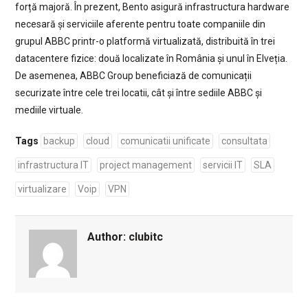
forță majoră. În prezent, Bento asigură infrastructura hardware
necesară și serviciile aferente pentru toate companiile din
grupul ABBC printr-o platformă virtualizată, distribuită în trei
datacentere fizice: două localizate în România și unul în Elveția.
De asemenea, ABBC Group beneficiază de comunicații
securizate între cele trei locatii, cât și între sediile ABBC și
mediile virtuale.
Tags
backup
cloud
comunicatii unificate
consultata
infrastructura IT
project management
servicii IT
SLA
virtualizare
Voip
VPN
Author:
clubitc