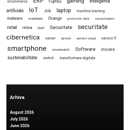
ERP
gaming
Fujitsu
inteligenta
eCommerce
IoT
laptop
artificiala
Job
machine learning
Orange
malware
mobilitate
protectie date
ransomware
securitate
Securitate
retail
retea
SaaS
cibernetica
server
servicii IT
servicii
servicii cloud
smartphone
Software
stocare
smartwatch
sustenabilitate
switch
transformare digitala
Arhiva
August 2026
July 2026
June 2026