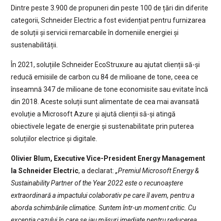
Dintre peste 3.900 de propuneri din peste 100 de țări din diferite
categorii, Schneider Electric a fost evidențiat pentru furnizarea
de soluții și servicii remarcabile în domeniile energiei și
sustenabilității.
În 2021, soluțiile Schneider EcoStruxure au ajutat clienții să-și
reducă emisiile de carbon cu 84 de milioane de tone, ceea ce
înseamnă 347 de milioane de tone economisite sau evitate încă
din 2018. Aceste soluții sunt alimentate de cea mai avansată
evoluție a Microsoft Azure și ajută clienții să-și atingă
obiectivele legate de energie și sustenabilitate prin puterea
soluțiilor electrice și digitale.
Olivier Blum, Executive Vice-President Energy Management
la Schneider Electric
, a declarat:
„Premiul Microsoft Energy &
Sustainability Partner of the Year 2022 este o recunoaștere
extraordinară a impactului colaborativ pe care îl avem, pentru a
aborda schimbările climatice. Suntem într-un moment critic. Cu
excepția cazului în care se iau măsuri imediate pentru reducerea