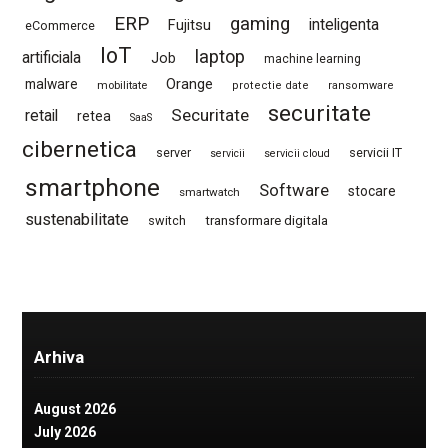
ERP
gaming
Fujitsu
inteligenta
eCommerce
IoT
laptop
artificiala
Job
machine learning
Orange
malware
mobilitate
protectie date
ransomware
securitate
Securitate
retail
retea
SaaS
cibernetica
server
servicii IT
servicii
servicii cloud
smartphone
Software
stocare
smartwatch
sustenabilitate
switch
transformare digitala
Arhiva
August 2026
July 2026