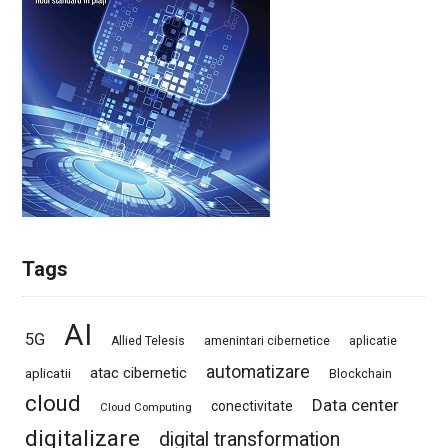
Tags
AI
5G
Allied Telesis
amenintari cibernetice
aplicatie
automatizare
atac cibernetic
aplicatii
Blockchain
cloud
Data center
conectivitate
Cloud Computing
digitalizare
digital transformation