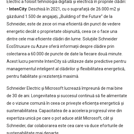
Electric a folosit tehnologia digitală și electrică în propriile clădiri:
•
IntenCity
: Deschisă în 2021, cu o suprafață de 26.000 m2 și
găzduind 1.500 de angajați, „Building of the Future” de la
Schneider, este de zece ori mai eficientă din punct de vedere
energetic decât o proprietate obișnuită, ceea ce o face una
dintre cele mai eficiente clădiri din lume. Soluțiile Schneider
EcoStruxure cu Azure oferă informații despre clădire prin
colectarea a 60.000 de puncte de date la fiecare două minute.
Acest lucru permite IntenCity să utilizeze date predictive pentru
managementul inteligent al clădirilor și flexibilitatea energetică,
pentru fiabilitate și rezistență maximă.
Schneider Electric și Microsoft lucrează împreună de mai bine
de 30 de ani. Longevitatea și succesul continuă să fie alimentate
de o viziune comună în ceea ce privește eficiența energetică și
sustenabilitatea. Capacitatea de a accelera progresul vine din
expertiza unică pe care o pot aduce atât Microsoft, cât și
Schneider, dar colaborarea este cea care va duce eforturile de
sustenabilitate mai departe.