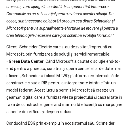
emisiilor, vom ajunge în curând într-un punct fără întoarcere.
Companiile au un rol esențial pentru evitarea acestei situații. De
aceea, sunt necesare colaborări precum cea dintre Schneider și
Microsoft pentru a supraalimenta eforturile de inovare și pentru a
crea tehnologiile necesare care pot schimba evoluția lucrurilor.”
Clienții Schneider Electric care s-au dezvoltat, împreună cu
Microsoft, prin furnizarea de soluții și servicii remarcabile:
•
Green Data Center
: Când Microsoft a căutat o soluție end-to-
end pentru a proiecta, construi și opera centrele lor de date mai
eficient, Schneider a folosit MTWO, platforma emblematică de
construcție cloud a RIB pentru a integra toate intrările într-un
model federat. Acest lucru a permis Microsoft să creeze un
geamăn digital care a furnizat viteza proiectului și cauzalitate în
faza de construcție, generând mai multă eficiență cu mai puține
aspecte de refăcut și deșeuri reduse.
Conducând ESG prin exemplu în ecosistemul său, Schneider