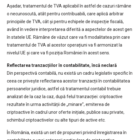
Așadar, tratamentul de TVA aplicabil în astfel de cazuri rămâne
o necunoscută, atât pentru contribuabili, care aplică arbitrar
principiile de TVA, cât și pentru echipele de inspecție fiscală,
având în vedere interpretarea diferită a aspectelor de acest gen
în statele UE. Rămâne de văzut care va fi modalitatea prin care
tratamentul de TVA al acestor operațiuni va fi armonizat la
nivelul UE și care va fi poziția României în acest sens.
Reflectarea tranzacțiilor în contabilitate, încă neclară
Din perspectivă contabilă, nu există un cadru legislativ specific în
ceea ce privește reflectarea acestor tranzacții în contabilitatea
persoanelor juridice, astfel că tratamentul contabil trebuie
analizat de la caz la caz, după felul tranzacției: criptoactive
rezultate în urma activității de „minare”, emiterea de
criptoactive în cadrul unor oferte inițiale, publice sau private,
schimbul criptoactivelor cu alte tipuri de active etc.
În România, există un set de propuneri privind înregistrarea în