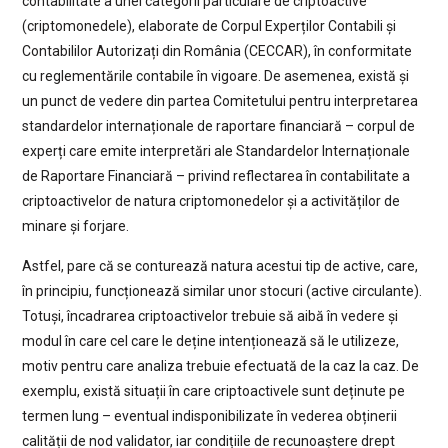
contabilitate a unei categorii particulare de criptoactive
(criptomonedele), elaborate de Corpul Experților Contabili și
Contabililor Autorizați din România (CECCAR), în conformitate
cu reglementările contabile în vigoare. De asemenea, există și
un punct de vedere din partea Comitetului pentru interpretarea
standardelor internaționale de raportare financiară – corpul de
experți care emite interpretări ale Standardelor Internaționale
de Raportare Financiară – privind reflectarea în contabilitate a
criptoactivelor de natura criptomonedelor și a activităților de
minare și forjare.
Astfel, pare că se conturează natura acestui tip de active, care,
în principiu, funcționează similar unor stocuri (active circulante).
Totuși, încadrarea criptoactivelor trebuie să aibă în vedere și
modul în care cel care le deține intenționează să le utilizeze,
motiv pentru care analiza trebuie efectuată de la caz la caz. De
exemplu, există situații în care criptoactivele sunt deținute pe
termen lung – eventual indisponibilizate în vederea obținerii
calității de nod validator, iar condițiile de recunoaștere drept