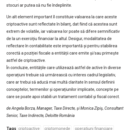
stocuri ar putea să nu fie îndeplinite.
Un alt element important îl constituie valoarea la care aceste
criptoactive sunt reflectate în bilanț, dat fiind că acestea sunt
extrem de volatile, iar valoarea lor poate să difere semnificativ
de la un exercițiu financiar la altul. Desigur, modalitatea de
reflectare în contabilitate este importantă și pentru stabilirea
corectă a poziției fiscale a entității care emite și/sau primește
astfel de criptoactive.
În concluzie, entitățile care utilizează astfel de active în diverse
operațiuni trebuie să urmărească cu interes cadrul legislativ,
care ar trebui să aducă mai multă claritate în sensul definirii
conceptelor, termenilor și operațiunilor implicate, concepte pe
care se poate apoi stabili un tratament contabil și fiscal corect.
de Angela Borza, Manager, Taxe Directe, și Monica Zipiș, Consultant
Senior, Taxe Indirecte, Deloitte România
Tags
criptoactive
criptomonede
operatiuni financiare