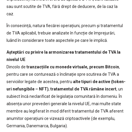
sau sunt scutite de TVA, fără drept de deducere, de la caz la
caz.
În consecință, natura fiecărei operațiuni, precum și tratamentul
de TVA aplicabil, trebuie analizate în funcție de împrejurări,
luând în considerare toate aspectele pe care le implică.
Așteptări cu privire la armonizarea tratamentului de TVA la
nivelul UE
Dincolo de
tranzacțiile cu monede virtuale, precum Bitcoin
,
pentru care se conturează o înclinație spre scutirea de TVA a
serviciilor legate de acestea, pentru
alte tipuri de active (token-
uri nefungibile – NFT)
,
tratamentul de TVA rămâne incert
, un
subiect încă neclarificat de legislația comunitară în domeniu. În
absența unor prevederi generale la nivelul UE, mai multe state
membre au legiferat în mod diferit tratamentul de TVA aferent
anumitor operațiuni ce vizează criptoactivele (de exemplu,
Germania, Danemarca, Bulgaria).