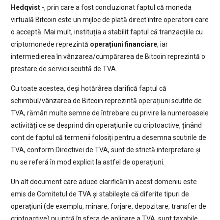
Hedqvist
-, prin care a fost concluzionat faptul că moneda
virtuală Bitcoin este un mijloc de plată direct între operatorii care
o acceptă. Mai mult, instituția a stabilit faptul că tranzacțiile cu
criptomonede reprezintă
operațiuni financiare
, iar
intermedierea în vânzarea/cumpărarea de Bitcoin reprezintă o
prestare de servicii scutită de TVA.
Cu toate acestea, deși hotărârea clarifică faptul că
schimbul/vânzarea de Bitcoin reprezintă operațiuni scutite de
TVA, rămân multe semne de întrebare cu privire la numeroasele
activități ce se desprind din operațiunile cu criptoactive, ținând
cont de faptul că termenii folosiți pentru a desemna scutirile de
TVA, conform Directivei de TVA, sunt de strictă interpretare și
nu se referă în mod explicit la astfel de operațiuni.
Un alt document care aduce clarificări în acest domeniu este
emis de Comitetul de TVA și stabilește că diferite tipuri de
operațiuni (de exemplu, minare, forjare, depozitare, transfer de
criptoactive) nu intră în sfera de aplicare a TVA, sunt taxabile