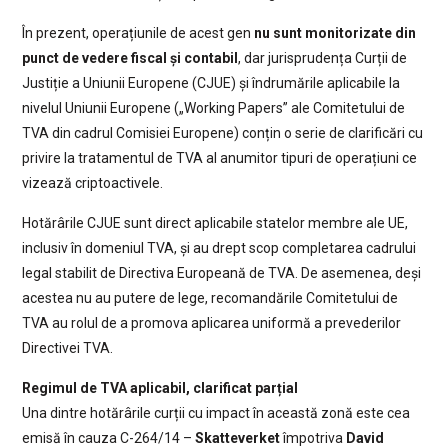
În prezent, operațiunile de acest gen
nu sunt monitorizate din
punct de vedere fiscal și contabil
, dar jurisprudența Curții de
Justiție a Uniunii Europene (CJUE) și îndrumările aplicabile la
nivelul Uniunii Europene („Working Papers” ale Comitetului de
TVA din cadrul Comisiei Europene) conțin o serie de clarificări cu
privire la tratamentul de TVA al anumitor tipuri de operațiuni ce
vizează criptoactivele.
Hotărârile CJUE sunt direct aplicabile statelor membre ale UE,
inclusiv în domeniul TVA, și au drept scop completarea cadrului
legal stabilit de Directiva Europeană de TVA. De asemenea, deși
acestea nu au putere de lege, recomandările Comitetului de
TVA au rolul de a promova aplicarea uniformă a prevederilor
Directivei TVA.
Regimul de TVA aplicabil, clarificat parțial
Una dintre hotărârile curții cu impact în această zonă este cea
emisă în cauza C-264/14 –
Skatteverket
împotriva
David