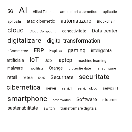
AI
5G
Allied Telesis
amenintari cibernetice
aplicatie
automatizare
atac cibernetic
aplicatii
Blockchain
cloud
Data center
conectivitate
Cloud Computing
digitalizare
digital transformation
ERP
gaming
Fujitsu
inteligenta
eCommerce
IoT
laptop
artificiala
Job
machine learning
Orange
malware
mobilitate
protectie date
ransomware
securitate
Securitate
retail
retea
SaaS
cibernetica
server
servicii IT
servicii
servicii cloud
smartphone
Software
stocare
smartwatch
sustenabilitate
switch
transformare digitala