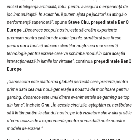
includ inteligența artificială, totul pentru a asigura o experiență de
joc îmbunătățită. În acest fel, îi putem ajuta pe jucători să atingă o
performanță superioară”,
spune
Steve Chu, președintele BenQ
Europe
.
„Deoarece scopul nostru este să creăm experiențe
premium pentru jucătorii de toate tipurile, următorul pas firesc
pentru noi a fost să aducem clienților noștri cea mai recentă
tehnologie pentru ecrane care va schimba modul în care aceștia
interacționează în lumile lor virtuale”
, continuă
președintele BenQ
Europe
.
„Gamescom este platforma globală perfectă care prezintă pentru
prima dată cea mai nouă generație a noastră de monitoare pentru
gaming, deoarece este unul dintre evenimentele de gaming de top
din lume”
, încheie
Chu
.
„În aceste cinci zile, așteptăm cu nerăbdare
să îi întâmpinăm la standul nostru pe toți vizitatorii show-ului și să le
oferim ocazia de a experimenta pentru prima dată noile noastre
modele de ecrane.”