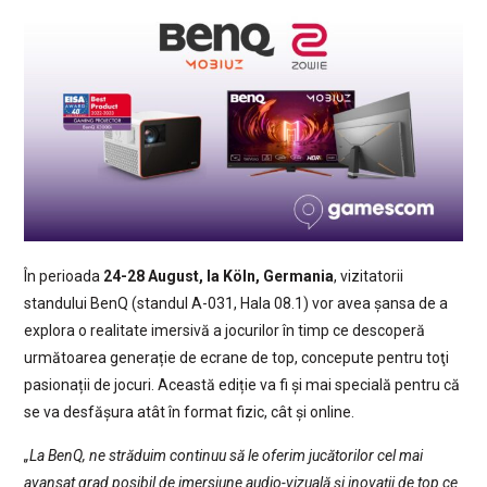
În perioada
24-28 August, la Köln, Germania
, vizitatorii
standului BenQ (standul A-031, Hala 08.1) vor avea șansa de a
explora o realitate imersivă a jocurilor în timp ce descoperă
următoarea generație de ecrane de top, concepute pentru toţi
pasionații de jocuri. Această ediție va fi și mai specială pentru că
se va desfășura atât în format fizic, cât și online.
„La BenQ, ne străduim continuu să le oferim jucătorilor cel mai
avansat grad posibil de imersiune audio-vizuală și inovații de top ce