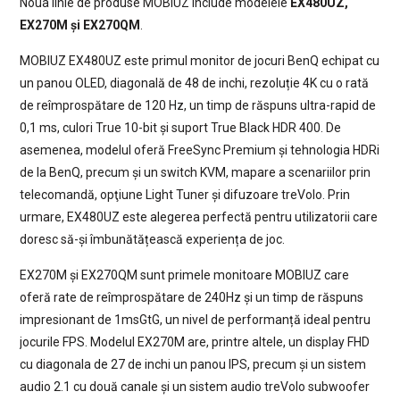
Noua linie de produse MOBIUZ include modelele
EX480UZ,
EX270M și EX270QM
.
MOBIUZ EX480UZ este primul monitor de jocuri BenQ echipat cu
un panou OLED, diagonală de 48 de inchi, rezoluție 4K cu o rată
de reîmprospătare de 120 Hz, un timp de răspuns ultra-rapid de
0,1 ms, culori True 10-bit și suport True Black HDR 400. De
asemenea, modelul oferă FreeSync Premium și tehnologia HDRi
de la BenQ, precum și un switch KVM, mapare a scenariilor prin
telecomandă, opţiune Light Tuner și difuzoare treVolo. Prin
urmare, EX480UZ este alegerea perfectă pentru utilizatorii care
doresc să-și îmbunătățească experiența de joc.
EX270M și EX270QM sunt primele monitoare MOBIUZ care
oferă rate de reîmprospătare de 240Hz și un timp de răspuns
impresionant de 1msGtG, un nivel de performanță ideal pentru
jocurile FPS. Modelul EX270M are, printre altele, un display FHD
cu diagonala de 27 de inchi un panou IPS, precum și un sistem
audio 2.1 cu două canale și un sistem audio treVolo subwoofer