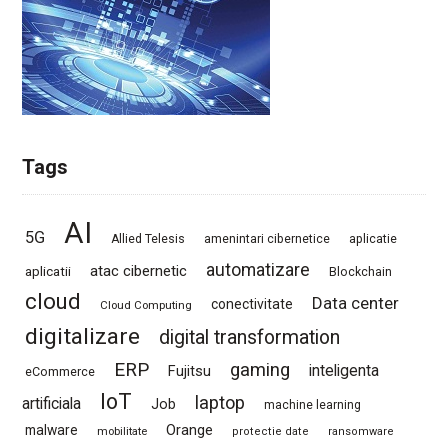
Tags
AI
5G
Allied Telesis
amenintari cibernetice
aplicatie
automatizare
atac cibernetic
aplicatii
Blockchain
cloud
Data center
conectivitate
Cloud Computing
digitalizare
digital transformation
ERP
gaming
Fujitsu
inteligenta
eCommerce
IoT
laptop
artificiala
Job
machine learning
Orange
malware
mobilitate
protectie date
ransomware