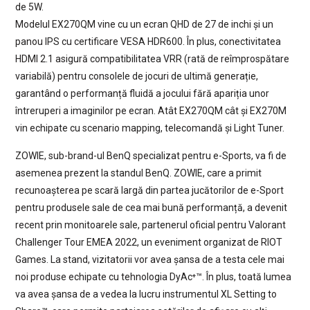
de 5W.
Modelul EX270QM vine cu un ecran QHD de 27 de inchi și un
panou IPS cu certificare VESA HDR600. În plus, conectivitatea
HDMI 2.1 asigură compatibilitatea VRR (rată de reîmprospătare
variabilă) pentru consolele de jocuri de ultimă generație,
garantând o performanță fluidă a jocului fără apariția unor
întreruperi a imaginilor pe ecran. Atât EX270QM cât și EX270M
vin echipate cu scenario mapping, telecomandă și Light Tuner.
ZOWIE, sub-brand-ul BenQ specializat pentru e-Sports, va fi de
asemenea prezent la standul BenQ. ZOWIE, care a primit
recunoașterea pe scară largă din partea jucătorilor de e-Sport
pentru produsele sale de cea mai bună performanță, a devenit
recent prin monitoarele sale, partenerul oficial pentru Valorant
Challenger Tour EMEA 2022, un eveniment organizat de RIOT
Games. La stand, vizitatorii vor avea șansa de a testa cele mai
noi produse echipate cu tehnologia DyAc⁺™. În plus, toată lumea
va avea șansa de a vedea la lucru instrumentul XL Setting to