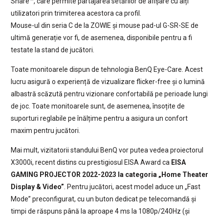
Share™, care permite partajarea setărilor de afișare cu alți
utilizatori prin trimiterea acestora ca profil.
Mouse-ul din seria C de la ZOWIE și mouse pad-ul G-SR-SE de
ultimă generație vor fi, de asemenea, disponibile pentru a fi
testate la stand de jucători.
Toate monitoarele dispun de tehnologia BenQ Eye-Care. Acest
lucru asigură o experiență de vizualizare flicker-free și o lumină
albastră scăzută pentru vizionare confortabilă pe perioade lungi
de joc. Toate monitoarele sunt, de asemenea, însoțite de
suporturi reglabile pe înălțime pentru a asigura un confort
maxim pentru jucători.
Mai mult, vizitatorii standului BenQ vor putea vedea proiectorul
X3000i, recent distins cu prestigiosul EISA Award ca
EISA
GAMING PROJECTOR 2022-2023 la categoria „Home Theater
Display & Video”
. Pentru jucători, acest model aduce un „Fast
Mode” preconfigurat, cu un buton dedicat pe telecomandă și
timpi de răspuns până la aproape 4 ms la 1080p/240Hz (și