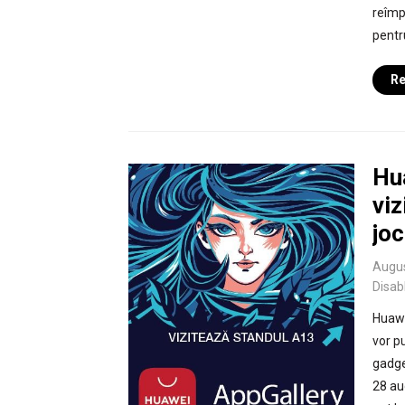
reîmp
pentr
Re
Hua
viz
joc
Augus
Disab
Huawe
vor pu
gadge
28 au