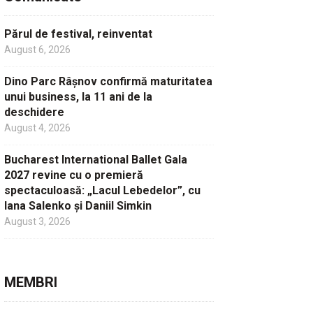
Părul de festival, reinventat
August 6, 2026
Dino Parc Râșnov confirmă maturitatea
unui business, la 11 ani de la
deschidere
August 4, 2026
Bucharest International Ballet Gala
2027 revine cu o premieră
spectaculoasă: „Lacul Lebedelor”, cu
Iana Salenko și Daniil Simkin
August 3, 2026
MEMBRI