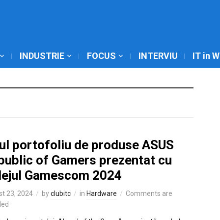
INDUSTRIE
FOCUS
INTERVIU
IT in 
ul portofoliu de produse ASUS
public of Gamers prezentat cu
ilejul Gamescom 2024
t 23, 2024
by
clubitc
in
Hardware
Comments are
led