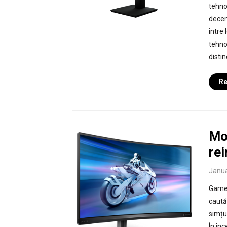
tehno
deceni
între
tehno
disti
Re
Mo
rei
Janua
Gamer
caută
simțur
În înc