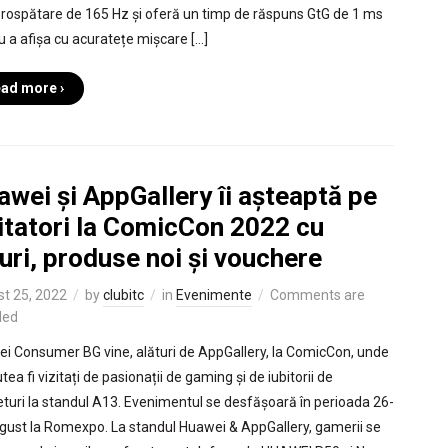
rospătare de 165 Hz și oferă un timp de răspuns GtG de 1 ms
u a afișa cu acuratețe mișcare […]
ad more ›
wei și AppGallery îi așteaptă pe
itatori la ComicCon 2022 cu
uri, produse noi și vouchere
t 25, 2022
by
clubitc
in
Evenimente
Comments are
led
i Consumer BG vine, alături de AppGallery, la ComicCon, unde
tea fi vizitați de pasionații de gaming și de iubitorii de
turi la standul A13. Evenimentul se desfășoară în perioada 26-
gust la Romexpo. La standul Huawei & AppGallery, gamerii se