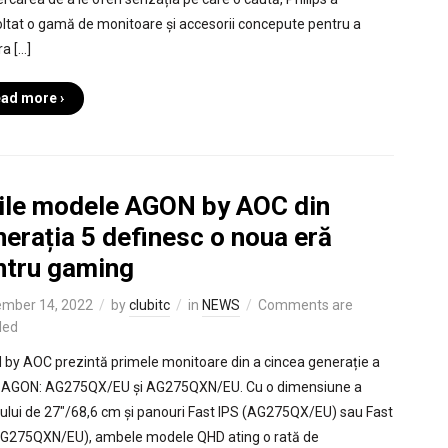
ltat o gamă de monitoare și accesorii concepute pentru a
ra […]
ad more ›
ile modele AGON by AOC din
erația 5 definesc o noua eră
ntru gaming
mber 14, 2022
by
clubitc
in
NEWS
Comments are
led
by AOC prezintă primele monitoare din a cincea generație a
i AGON: AG275QX/EU și AG275QXN/EU. Cu o dimensiune a
ului de 27″/68,6 cm și panouri Fast IPS (AG275QX/EU) sau Fast
G275QXN/EU), ambele modele QHD ating o rată de