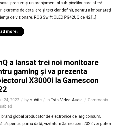
oase, precum și un aranjament al sub-pixelilor care oferă
ri extreme de detaliere și text clar definit, pentru a îmbunătăți
iența de vizionare. ROG Swift OLED PG42UQ de 42 […]
ad more ›
Q a lansat trei noi monitoare
ntru gaming și va prezenta
oiectorul X3000i la Gamescon
22
t 24, 2022
by
clubitc
in
Foto-Video-Audio
Comments
isabled
 brand global producător de electronice de larg consum,
ă că, pentru prima dată, vizitatorii Gamescom 2022 vor putea