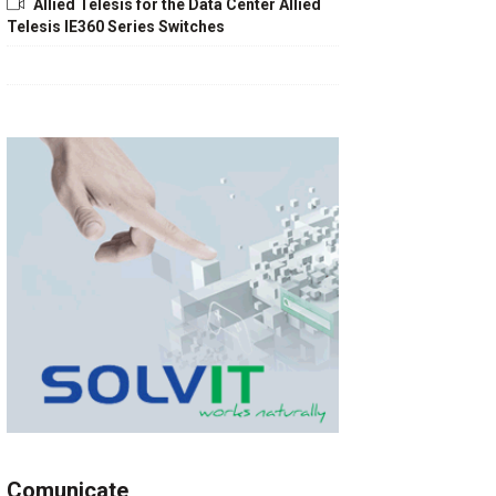
Allied Telesis for the Data Center Allied
Telesis IE360 Series Switches
Comunicate