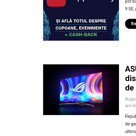
pot b
9 SE,
Re
AS
dis
de
Augus
are D
Repub
de ga
ultim