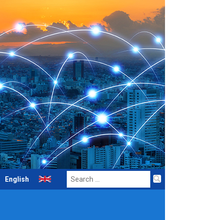
Search
English
for: