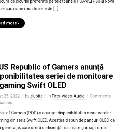
ucura de jocurile preferate pe telefoanele HUAWEI P50 și Nova
 precum și pe monitoarele de […]
ad more ›
US Republic of Gamers anunță
ponibilitatea seriei de monitoare
 gaming Swift OLED
t 25, 2022
by
clubitc
in
Foto-Video-Audio
Comments
isabled
lic of Gamers (ROG) a anunțat disponibilitatea monitoarelor
ming din seria Swift OLED. Acestea dispun de panouri OLED de
ă generație, care oferă o eficiență mai mare și imagini mai