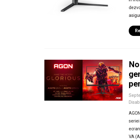
dezvo
asigu
Re
No
gen
pe
Septe
Disab
AGON 
serie
ecran
VA (A