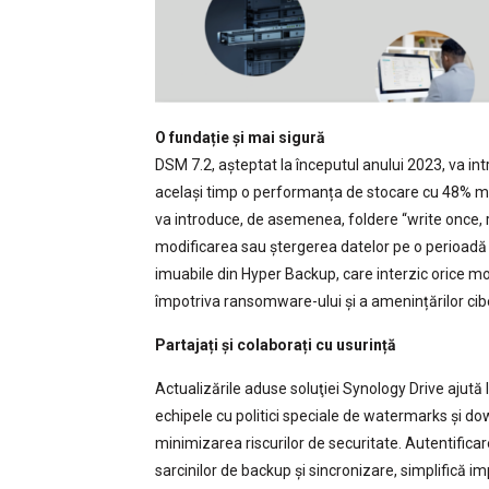
O fundație și mai sigură
DSM 7.2, așteptat la începutul anului 2023, va int
același timp o performanța de stocare cu 48% ma
va introduce, de asemenea, foldere “write once,
modificarea sau ștergerea datelor pe o perioadă d
imuabile din Hyper Backup, care interzic orice mo
împotriva ransomware-ului și a amenințărilor cib
Partajați și colaborați cu usurință
Actualizările aduse soluţiei Synology Drive ajută la
echipele cu politici speciale de watermarks și dow
minimizarea riscurilor de securitate. Autentific
sarcinilor de backup și sincronizare, simplifică 