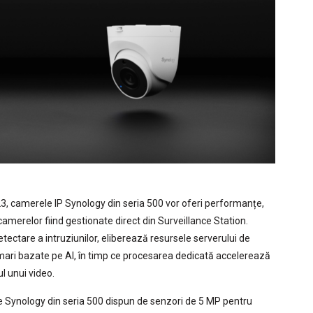
23, camerele IP Synology din seria 500 vor oferi performanțe,
 camerelor fiind gestionate direct din Surveillance Station.
tectare a intruziunilor, eliberează resursele serverului de
mari bazate pe AI, în timp ce procesarea dedicată accelerează
l unui video.
e Synology din seria 500 dispun de senzori de 5 MP pentru