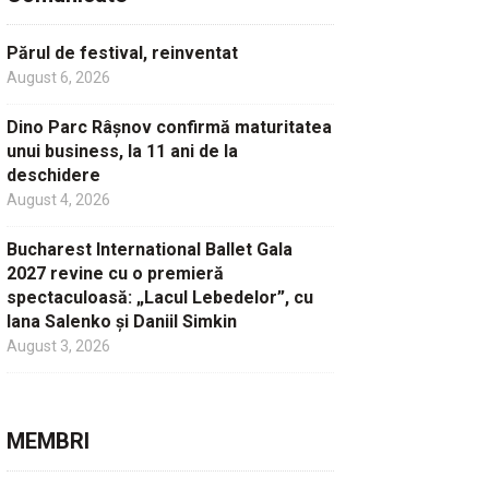
Părul de festival, reinventat
August 6, 2026
Dino Parc Râșnov confirmă maturitatea
unui business, la 11 ani de la
deschidere
August 4, 2026
Bucharest International Ballet Gala
2027 revine cu o premieră
spectaculoasă: „Lacul Lebedelor”, cu
Iana Salenko și Daniil Simkin
August 3, 2026
MEMBRI