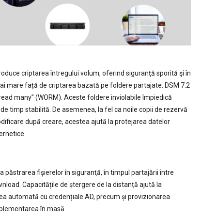
roduce criptarea întregului volum, oferind siguranţă sporită şi în
i mare față de criptarea bazată pe foldere partajate. DSM 7.2
 read many” (WORM). Aceste foldere inviolabile împiedică
e timp stabilită. De asemenea, la fel ca noile copii de rezervă
dificare după creare, acestea ajută la protejarea datelor
ernetice.
 păstrarea fișierelor în siguranţă, în timpul partajării între
nload. Capacitățile de ștergere de la distanță ajută la
area automată cu credențiale AD, precum și provizionarea
implementarea în masă.