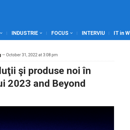
INDUSTRIE
FOCUS
INTERVIU
IT in 
g
— October 31, 2022 at 3:08 pm
ţii şi produse noi în
ui 2023 and Beyond