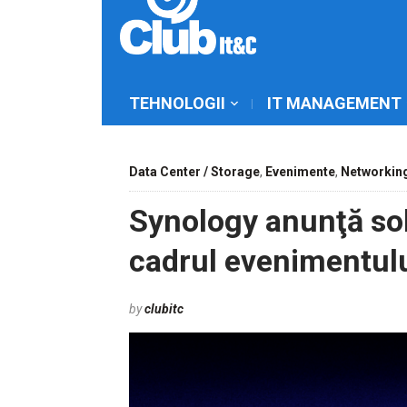
TEHNOLOGII
IT MANAGEMENT
Data Center / Storage
,
Evenimente
,
Networkin
Synology anunţă solu
cadrul evenimentul
by
clubitc