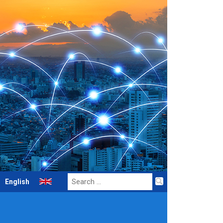
Search
English
for: