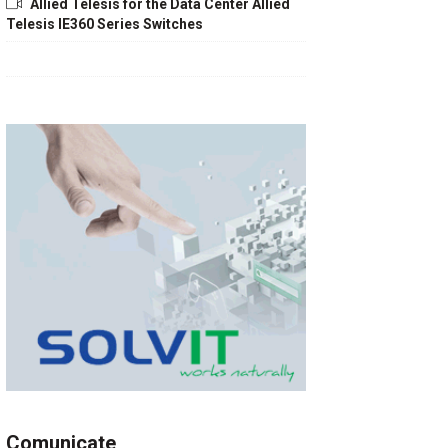
Allied Telesis for the Data Center Allied
Telesis IE360 Series Switches
Comunicate