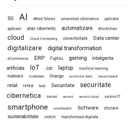
AI
5G
Allied Telesis
amenintari cibernetice
aplicatie
automatizare
atac cibernetic
aplicatii
Blockchain
cloud
Data center
conectivitate
Cloud Computing
digitalizare
digital transformation
ERP
gaming
Fujitsu
inteligenta
eCommerce
IoT
laptop
artificiala
Job
machine learning
Orange
malware
mobilitate
protectie date
ransomware
securitate
Securitate
retail
retea
SaaS
cibernetica
server
servicii IT
servicii
servicii cloud
smartphone
Software
stocare
smartwatch
sustenabilitate
switch
transformare digitala