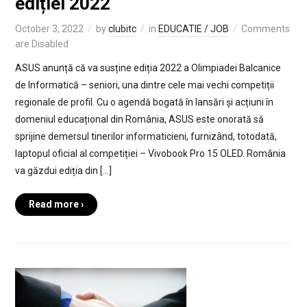
ediției 2022
October 3, 2022
by
clubitc
in
EDUCATIE / JOB
Comments
are Disabled
ASUS anunță că va susține ediția 2022 a Olimpiadei Balcanice
de Informatică – seniori, una dintre cele mai vechi competiții
regionale de profil. Cu o agendă bogată în lansări și acțiuni în
domeniul educațional din România, ASUS este onorată să
sprijine demersul tinerilor informaticieni, furnizând, totodată,
laptopul oficial al competiției – Vivobook Pro 15 OLED. România
va găzdui ediția din […]
Read more ›