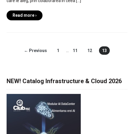
care le aleg, prin colaborarea în ceea […]
Read more ›
← Previous
1
…
11
12
13
NEW! Catalog Infrastructure & Cloud 2026