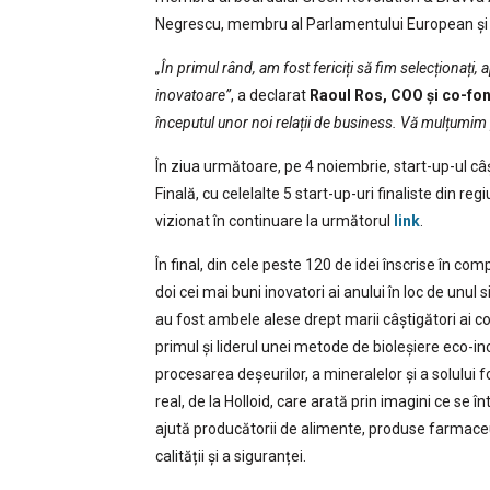
Negrescu, membru al Parlamentului European și V
„În primul rând, am fost fericiți să fim selecționați, 
inovatoare”
, a declarat
Raoul Ros, COO și co-fo
începutul unor noi relații de business. Vă mulțumim
În ziua următoare, pe 4 noiembrie, start-up-ul câ
Finală, cu celelalte 5 start-up-uri finaliste din r
vizionat în continuare la următorul
link
.
În final, din cele peste 120 de idei înscrise în co
doi cei mai buni inovatori ai anului în loc de unul 
au fost ambele alese drept marii câștigători ai 
primul și liderul unei metode de bioleșiere eco-
procesarea deșeurilor, a mineralelor și a solului f
real, de la Holloid, care arată prin imagini ce se î
ajută producătorii de alimente, produse farmaceut
calității și a siguranței.