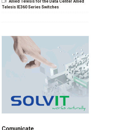
Allied Telesis for the Data Center Allied
Telesis IE360 Series Switches
Comunicate