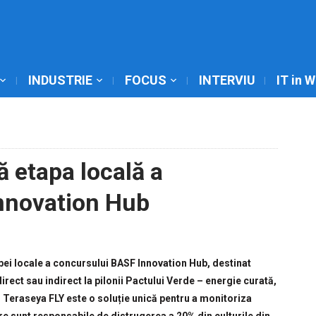
INDUSTRIE
FOCUS
INTERVIU
IT in 
ă etapa locală a
nnovation Hub
pei locale a concursului BASF Innovation Hub, destinat
direct sau indirect la pilonii Pactului Verde – energie curată,
. Teraseya FLY este o soluție unică pentru a monitoriza