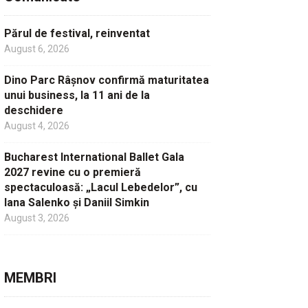
Părul de festival, reinventat
August 6, 2026
Dino Parc Râșnov confirmă maturitatea
unui business, la 11 ani de la
deschidere
August 4, 2026
Bucharest International Ballet Gala
2027 revine cu o premieră
spectaculoasă: „Lacul Lebedelor”, cu
Iana Salenko și Daniil Simkin
August 3, 2026
MEMBRI