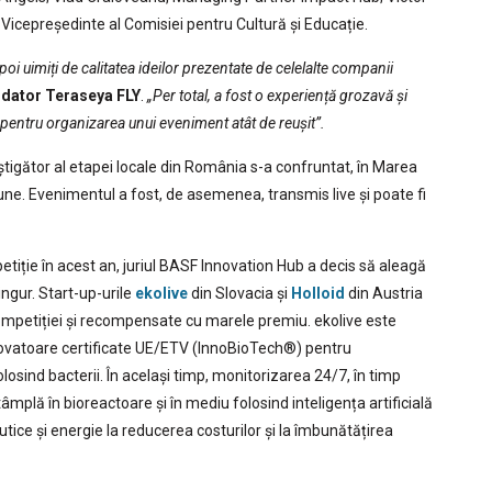
icepreședinte al Comisiei pentru Cultură și Educație.
apoi uimiți de calitatea ideilor prezentate de celelalte companii
ndator Teraseya FLY
.
„Per total, a fost o experiență grozavă și
 pentru organizarea unui eveniment atât de reușit”.
știgător al etapei locale din România s-a confruntat, în Marea
egiune. Evenimentul a fost, de asemenea, transmis live și poate fi
mpetiție în acest an, juriul BASF Innovation Hub a decis să aleagă
singur. Start-up-urile
ekolive
din Slovacia și
Holloid
din Austria
competiției și recompensate cu marele premiu. ekolive este
inovatoare certificate UE/ETV (InnoBioTech®) pentru
olosind bacterii. În același timp, monitorizarea 24/7, în timp
ntâmplă în bioreactoare și în mediu folosind inteligența artificială
ice și energie la reducerea costurilor și la îmbunătățirea