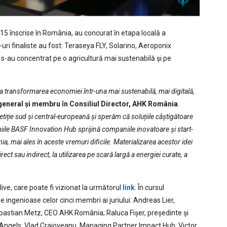
e 15 înscrise în România, au concurat în etapa locală a
uri finaliste au fost: Teraseya FLY, Solarino, Aeroponix
r s-au concentrat pe o agricultură mai sustenabilă și pe
e la transformarea economiei într-una mai sustenabilă, mai digitală,
general și membru în Consiliul Director, AHK România
.
ție sud și central-europeană și sperăm că soluțiile câștigătoare
remiile BASF Innovation Hub sprijină companiile inovatoare și start-
ia, mai ales în aceste vremuri dificile. Materializarea acestor idei
ect sau indirect, la utilizarea pe scară largă a energiei curate, a
live, care poate fi vizionat la următorul
link
. În cursul
e ingenioase celor cinci membri ai juriului: Andreas Lier,
astian Metz, CEO AHK România; Raluca Fișer, președinte și
Angels; Vlad Craioveanu, Managing Partner Impact Hub; Victor