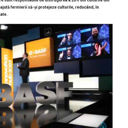
re sunt responsabile de distrugerea a 20% din culturile din
ajută fermierii să-și protejeze culturile, reducând, în
zate.