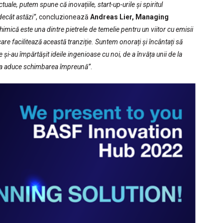
uale, putem spune că inovațiile, start-up-urile și spiritul
decât astăzi”
, concluzionează
Andreas Lier, Managing
himică este una dintre pietrele de temelie pentru un viitor cu emisii
e facilitează această tranziție. Suntem onorați și încântați să
 și-au împărtășit ideile ingenioase cu noi, de a învăța unii de la
tru a aduce schimbarea împreună”
.