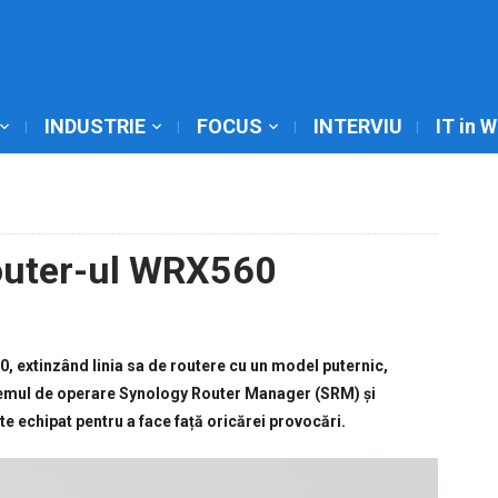
INDUSTRIE
FOCUS
INTERVIU
IT in 
router-ul WRX560
 extinzând linia sa de routere cu un model puternic,
stemul de operare Synology Router Manager (SRM) și
 echipat pentru a face față oricărei provocări.