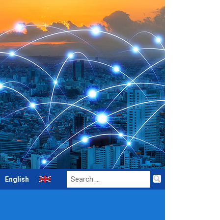
Search
English
for: