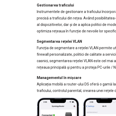
Gestionarea traficului
Instrumentele de gestionare a traficului încorpor
precisă a traficului din rețea. Având posibilitatea 
al dispozitivelor, dar și de a aplica politici de model
optimiza rețeaua în funcție de nevoile lor specifi
Segmentarea rețelei VLAN
Funcția de segmentare a rețelei VLAN permite util
firewall personalizate, politici de calitate a servic
casnici, segmentarea rețelei VLAN este cel mai ad
rețeaua principală şi pentru a proteja PC-urile / N
Managementul în mișcare
Aplicația mobilă a router-ului DS oferă o gamă lar
traficului, controlul parental, crearea unei rețele 