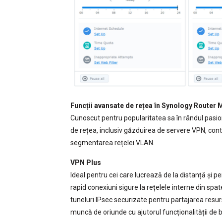
Funcții avansate de rețea în Synology Router
Cunoscut pentru popularitatea sa în rândul pasion
de rețea, inclusiv găzduirea de servere VPN, control
segmentarea rețelei VLAN.
VPN Plus
Ideal pentru cei care lucrează de la distanță și pen
rapid conexiuni sigure la rețelele interne din spat
tuneluri IPsec securizate pentru partajarea resurs
muncă de oriunde cu ajutorul funcționalității de b