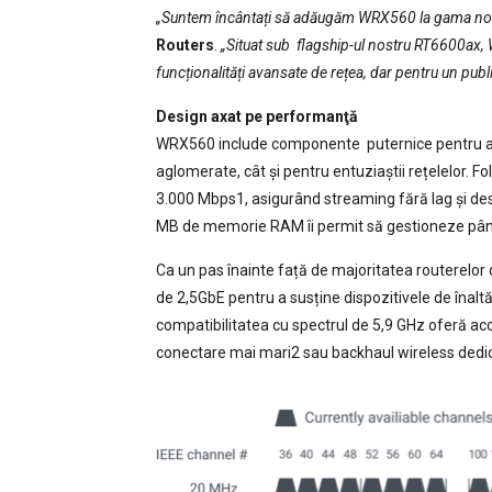
„Suntem încântați să adăugăm WRX560 la gama no
Routers
.
„Situat sub flagship-ul nostru RT6600ax,
funcționalități avansate de rețea, dar pentru un publi
Design axat pe performanţă
WRX560 include componente puternice pentru a 
aglomerate, cât și pentru entuziaștii rețelelor. 
3.000 Mbps1, asigurând streaming fără lag și des
MB de memorie RAM îi permit să gestioneze până
Ca un pas înainte față de majoritatea routerel
de 2,5GbE pentru a susține dispozitivele de înalt
compatibilitatea cu spectrul de 5,9 GHz oferă acc
conectare mai mari2 sau backhaul wireless dedic