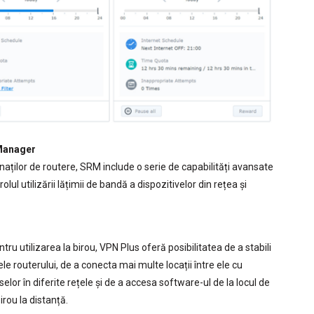
 Manager
aților de routere, SRM include o serie de capabilități avansate
ul utilizării lățimii de bandă a dispozitivelor din rețea și
tru utilizarea la birou, VPN Plus oferă posibilitatea de a stabili
ele routerului, de a conecta mai multe locații între ele cu
elor în diferite rețele și de a accesa software-ul de la locul de
irou la distanță.