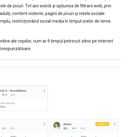
le de jocuri. Tot aici există şi opţiunea de filtrare web, prin
adulți, content violente, pagini de jocuri și rețele sociale.
 exemplu, restricționând social media în timpul orelor de teme.
line ale copiilor, cum ar fi timpul petrecut zilnic pe internet
ecorespunzătoare.