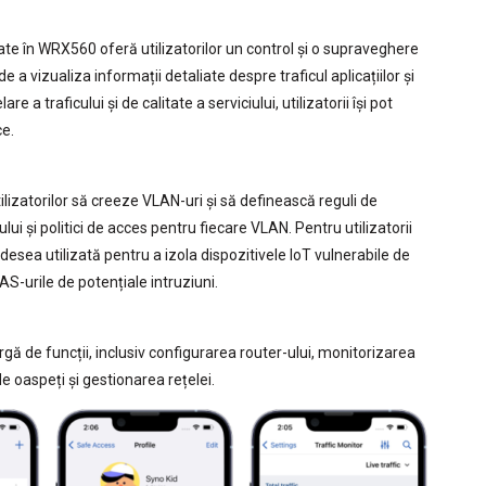
ate în WRX560 oferă utilizatorilor un control și o supraveghere
de a vizualiza informații detaliate despre traficul aplicațiilor și
are a traficului și de calitate a serviciului, utilizatorii își pot
ce.
izatorilor să creeze VLAN-uri și să definească reguli de
iului și politici de acces pentru fiecare VLAN. Pentru utilizatorii
esea utilizată pentru a izola dispozitivele IoT vulnerabile de
AS-urile de potențiale intruziuni.
gă de funcții, inclusiv configurarea router-ului, monitorizarea
de oaspeți și gestionarea rețelei.