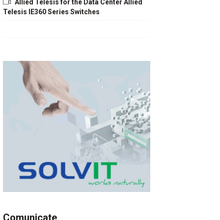
Allied Telesis for the Data Center Allied
Telesis IE360 Series Switches
Comunicate