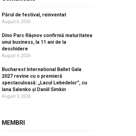
Părul de festival, reinventat
August 6, 2026
Dino Parc Râșnov confirmă maturitatea
unui business, la 11 ani de la
deschidere
August 4, 2026
Bucharest International Ballet Gala
2027 revine cu o premieră
spectaculoasă: „Lacul Lebedelor”, cu
Iana Salenko și Daniil Simkin
August 3, 2026
MEMBRI