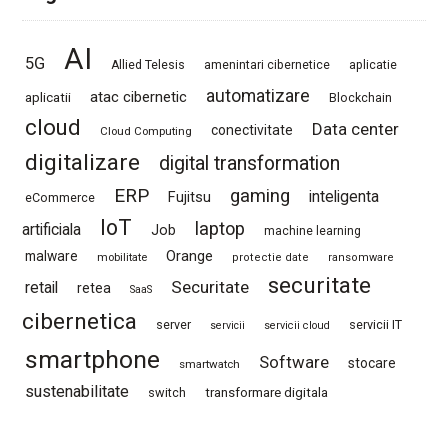
AI
5G
Allied Telesis
amenintari cibernetice
aplicatie
automatizare
atac cibernetic
aplicatii
Blockchain
cloud
Data center
conectivitate
Cloud Computing
digitalizare
digital transformation
ERP
gaming
Fujitsu
inteligenta
eCommerce
IoT
laptop
artificiala
Job
machine learning
Orange
malware
mobilitate
protectie date
ransomware
securitate
Securitate
retail
retea
SaaS
cibernetica
server
servicii IT
servicii
servicii cloud
smartphone
Software
stocare
smartwatch
sustenabilitate
switch
transformare digitala