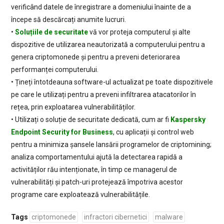
verificând datele de înregistrare a domeniului înainte de a
începe să descărcați anumite lucruri.
•
Soluțiile de securitate
vă vor proteja computerul și alte
dispozitive de utilizarea neautorizată a computerului pentru a
genera criptomonede și pentru a preveni deteriorarea
performanței computerului.
• Țineți întotdeauna software-ul actualizat pe toate dispozitivele
pe care le utilizați pentru a preveni infiltrarea atacatorilor în
rețea, prin exploatarea vulnerabilităților.
• Utilizați o soluție de securitate dedicată, cum ar fi
Kaspersky
Endpoint Security for Business
, cu aplicații și control web
pentru a minimiza șansele lansării programelor de criptomining;
analiza comportamentului ajută la detectarea rapidă a
activităților rău intenționate, în timp ce managerul de
vulnerabilități și patch-uri protejează împotriva acestor
programe care exploatează vulnerabilitățile.
Tags
criptomonede
infractori cibernetici
malware