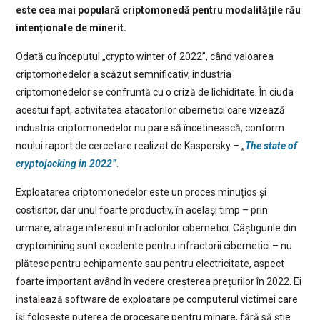
este cea mai populară criptomonedă pentru modalitățile rău
intenționate de minerit.
Odată cu începutul „crypto winter of 2022”, când valoarea
criptomonedelor a scăzut semnificativ, industria
criptomonedelor se confruntă cu o criză de lichiditate. În ciuda
acestui fapt, activitatea atacatorilor cibernetici care vizează
industria criptomonedelor nu pare să încetinească, conform
noului raport de cercetare realizat de Kaspersky – „
The state of
cryptojacking in 2022”
.
Exploatarea criptomonedelor este un proces minuțios și
costisitor, dar unul foarte productiv, în același timp – prin
urmare, atrage interesul infractorilor cibernetici. Câștigurile din
cryptomining sunt excelente pentru infractorii cibernetici – nu
plătesc pentru echipamente sau pentru electricitate, aspect
foarte important având în vedere creșterea prețurilor în 2022. Ei
instalează software de exploatare pe computerul victimei care
își folosește puterea de procesare pentru minare, fără să știe.