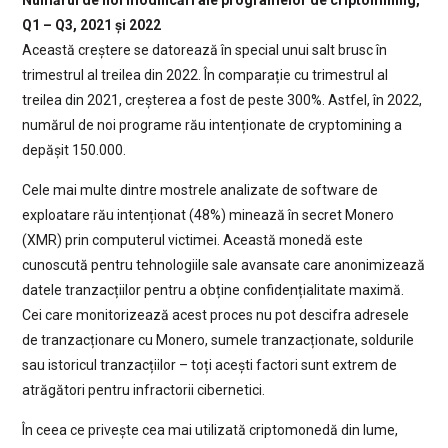
Q1 – Q3, 2021 și 2022
Această creștere se datorează în special unui salt brusc în
trimestrul al treilea din 2022. În comparație cu trimestrul al
treilea din 2021, creșterea a fost de peste 300%. Astfel, în 2022,
numărul de noi programe rău intenționate de cryptomining a
depășit 150.000.
Cele mai multe dintre mostrele analizate de software de
exploatare rău intenționat (48%) minează în secret Monero
(XMR) prin computerul victimei. Această monedă este
cunoscută pentru tehnologiile sale avansate care anonimizează
datele tranzacțiilor pentru a obține confidențialitate maximă.
Cei care monitorizează acest proces nu pot descifra adresele
de tranzacționare cu Monero, sumele tranzacționate, soldurile
sau istoricul tranzacțiilor – toți acești factori sunt extrem de
atrăgători pentru infractorii cibernetici.
În ceea ce privește cea mai utilizată criptomonedă din lume,