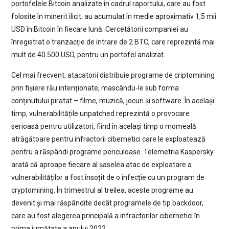
portofelele Bitcoin analizate în cadrul raportului, care au fost
folosite în minerit ilicit, au acumulat în medie aproximativ 1,5 mii
USD în Bitcoin în fiecare lună. Cercetătorii companiei au
înregistrat o tranzacție de intrare de 2 BTC, care reprezintă mai
mult de 40.500 USD, pentru un portofel analizat.
Cel mai frecvent, atacatorii distribuie programe de criptomining
prin fișiere rău intenționate, mascându-le sub forma
conținutului piratat – filme, muzică, jocuri și software. În același
timp, vulnerabilitățile unpatched reprezintă o provocare
serioasă pentru utilizatori, fiind în același timp o momeală
atrăgătoare pentru infractorii cibernetici care le exploatează
pentru a răspândi programe periculoase. Telemetria Kaspersky
arată că aproape fiecare al șaselea atac de exploatare a
vulnerabilităților a fost însoțit de o infecție cu un program de
cryptomining. În trimestrul al treilea, aceste programe au
devenit și mai răspândite decât programele de tip backdoor,
care au fost alegerea principală a infractorilor cibernetici în
prima jumătate a anului 2022.