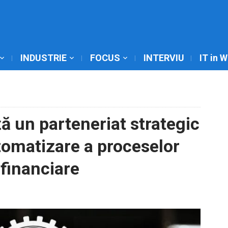
INDUSTRIE
FOCUS
INTERVIU
IT in 
 un parteneriat strategic
utomatizare a proceselor
financiare