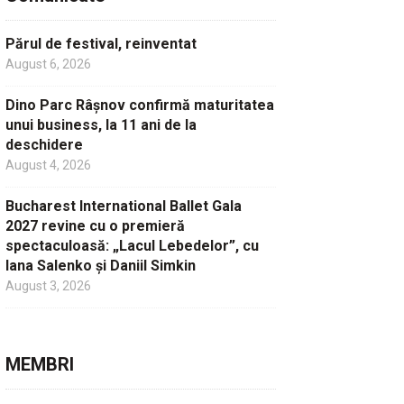
Părul de festival, reinventat
August 6, 2026
Dino Parc Râșnov confirmă maturitatea
unui business, la 11 ani de la
deschidere
August 4, 2026
Bucharest International Ballet Gala
2027 revine cu o premieră
spectaculoasă: „Lacul Lebedelor”, cu
Iana Salenko și Daniil Simkin
August 3, 2026
MEMBRI