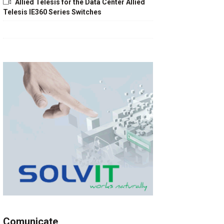
Allied Telesis for the Data Center Allied
Telesis IE360 Series Switches
Comunicate