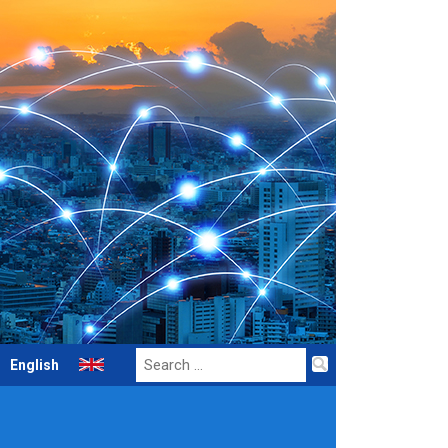
Search
English
for: