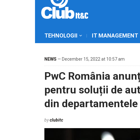
TEHNOLOGII
IT MANAGEMENT
NEWS
— December 15, 2022 at 10:57 am
PwC România anunță
pentru soluții de a
din departamentele 
by
clubitc