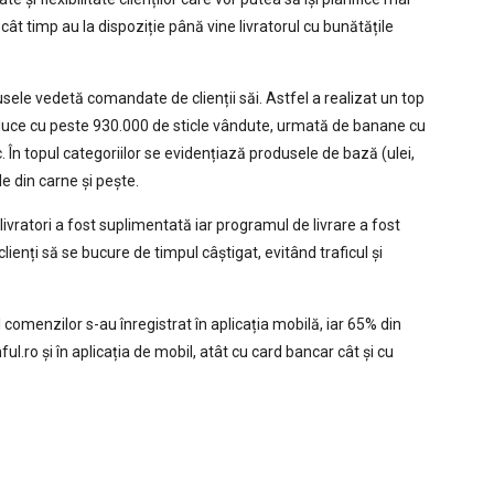
ât timp au la dispoziție până vine livratorul cu bunătățile
sele vedetă comandate de clienții săi. Astfel a realizat un top
nduce cu peste 930.000 de sticle vândute, urmată de banane cu
 În topul categoriilor se evidențiază produsele de bază (ulei,
le din carne și pește.
i livratori a fost suplimentată iar programul de livrare a fost
clienți să se bucure de timpul câștigat, evitând traficul și
l comenzilor s-au înregistrat în aplicația mobilă, iar 65% din
hful.ro și în aplicația de mobil, atât cu card bancar cât și cu