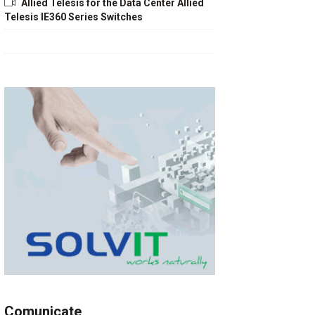
Allied Telesis for the Data Center Allied
Telesis IE360 Series Switches
Comunicate