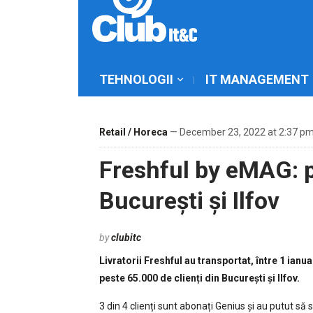
TEHNOLOGII
IT MANAGEMENT
Retail / Horeca
— December 23, 2022 at 2:37 p
Freshful by eMAG: p
București și Ilfov
by
clubitc
Livratorii Freshful au transportat, între 1 ian
peste 65.000 de clienți din București și Ilfov.
3 din 4 clienți sunt abonați Genius și au putut să 