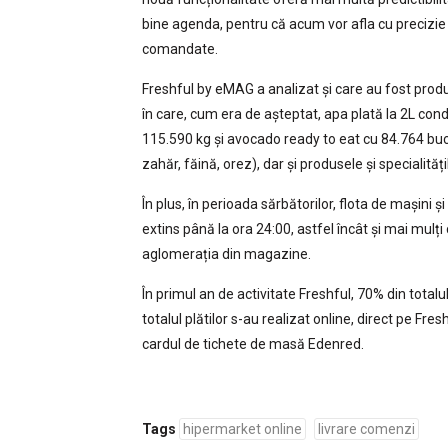
bine agenda, pentru că acum vor afla cu precizie c
comandate.
Freshful by eMAG a analizat și care au fost produ
în care, cum era de așteptat, apa plată la 2L co
115.590 kg și avocado ready to eat cu 84.764 buc.
zahăr, făină, orez), dar și produsele și specialități
În plus, în perioada sărbătorilor, flota de mașini ș
extins până la ora 24:00, astfel încât și mai mulți 
aglomerația din magazine.
În primul an de activitate Freshful, 70% din totalu
totalul plătilor s-au realizat online, direct pe Fres
cardul de tichete de masă Edenred.
Tags
hipermarket online
livrare comenzi