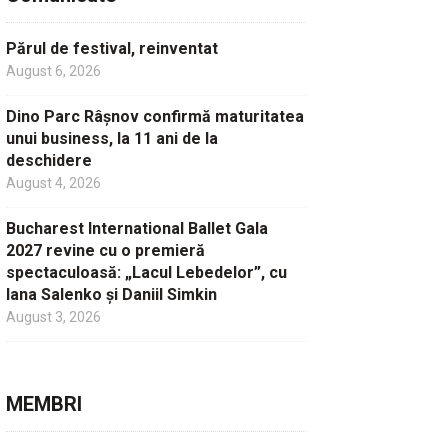
Părul de festival, reinventat
August 6, 2026
Dino Parc Râșnov confirmă maturitatea
unui business, la 11 ani de la
deschidere
August 4, 2026
Bucharest International Ballet Gala
2027 revine cu o premieră
spectaculoasă: „Lacul Lebedelor”, cu
Iana Salenko și Daniil Simkin
August 3, 2026
MEMBRI