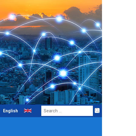
Search
English
for: