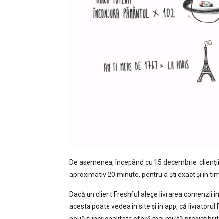
De asemenea, începând cu 15 decembrie, clienții 
aproximativ 20 minute, pentru a ști exact și în ti
Dacă un client Freshful alege livrarea comenzii în
acesta poate vedea în site și în app, că livratoru
nouă funcționalitate oferă mai multă predictibilitat