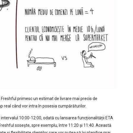
Freshful primesc un estimat de livrare mai precis de
mp real când vor intra în posesia cumpărăturilor.
 intervalul 10:00-12:00, odată cu lansarea funcționalității ETA
l Freshful sosește, spre exemplu, între 11:20 și 11:40. Această
e și flexibilitate clienților care vor putea să își planifice mai