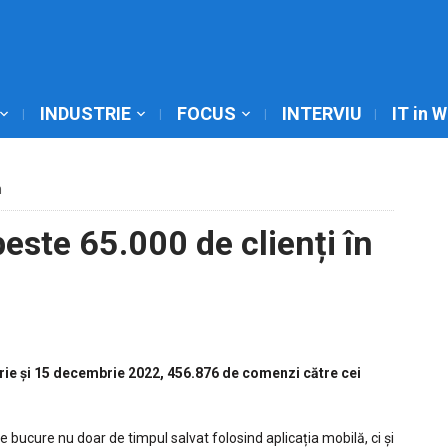
INDUSTRIE
FOCUS
INTERVIU
IT in 
m
este 65.000 de clienți în
uarie și 15 decembrie 2022, 456.876 de comenzi către cei
se bucure nu doar de timpul salvat folosind aplicația mobilă, ci și