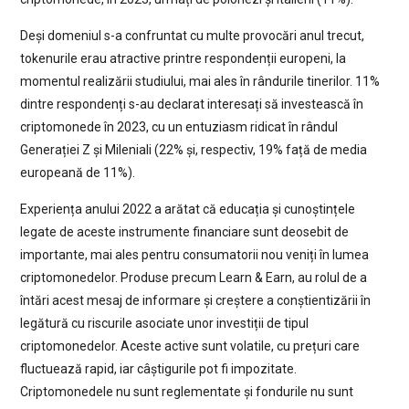
Deși domeniul s-a confruntat cu multe provocări anul trecut,
tokenurile erau atractive printre respondenții europeni, la
momentul realizării studiului, mai ales în rândurile tinerilor. 11%
dintre respondenți s-au declarat interesați să investească în
criptomonede în 2023, cu un entuziasm ridicat în rândul
Generației Z și Mileniali (22% și, respectiv, 19% față de media
europeană de 11%).
Experiența anului 2022 a arătat că educația și cunoștințele
legate de aceste instrumente financiare sunt deosebit de
importante, mai ales pentru consumatorii nou veniți în lumea
criptomonedelor. Produse precum Learn & Earn, au rolul de a
întări acest mesaj de informare și creștere a conștientizării în
legătură cu riscurile asociate unor investiții de tipul
criptomonedelor. Aceste active sunt volatile, cu prețuri care
fluctuează rapid, iar câștigurile pot fi impozitate.
Criptomonedele nu sunt reglementate și fondurile nu sunt