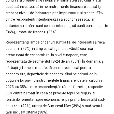
bunurile și proprietățile imobiliare, sănătatea sau chiar viața
decât să investească în noi instrumente financiare sau să își
crească nivelul de îndatorare prin împrumuturi și credite. 27%
dintre respondenți intenționează să economisească, iar
britanicii și românii sunt cei mai interesați să pună bani deoparte
(36%), urmați de francezi (35%).
Reprezentanții ambelor genuri sunt la fel de interesați să facă
economii (27%), în timp ce categoria de vârstă cea mai
preocupată de economisire, la nivel european, este
reprezentată de segmentul 18-24 de ani (33%). În România, și
bărbații și femeile manifestă un interes ridicat pentru
economisire, depozitele de economii fiind pe primul loc în
opțiunile lor privind instrumentele financiare luate în calcul în
2023, cu 35% dintre respondenți, în rândul femeilor, respectiv
36% dintre bărbați. În ceea ce privește topul pe regiuni al
românilor orientați spre economisire, pe primul loc se află sud-
estul țării (42%), urmat de București-Ilfov (39%) și sud-vestul
țării, inclusiv Oltenia (38%).