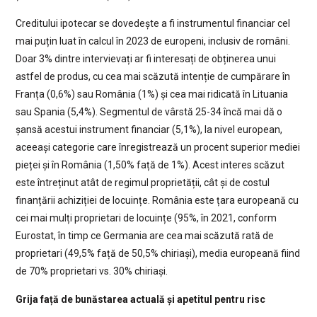
Creditului ipotecar se dovedește a fi instrumentul financiar cel
mai puțin luat în calcul în 2023 de europeni, inclusiv de români.
Doar 3% dintre intervievați ar fi interesați de obținerea unui
astfel de produs, cu cea mai scăzută intenție de cumpărare în
Franța (0,6%) sau România (1%) și cea mai ridicată în Lituania
sau Spania (5,4%). Segmentul de vârstă 25-34 încă mai dă o
șansă acestui instrument financiar (5,1%), la nivel european,
aceeași categorie care înregistrează un procent superior mediei
pieței și în România (1,50% față de 1%). Acest interes scăzut
este întreținut atât de regimul proprietății, cât și de costul
finanțării achiziției de locuințe. România este țara europeană cu
cei mai mulți proprietari de locuințe (95%, în 2021, conform
Eurostat, în timp ce Germania are cea mai scăzută rată de
proprietari (49,5% față de 50,5% chiriași), media europeană fiind
de 70% proprietari vs. 30% chiriași.
Grija față de bunăstarea actuală și apetitul pentru risc