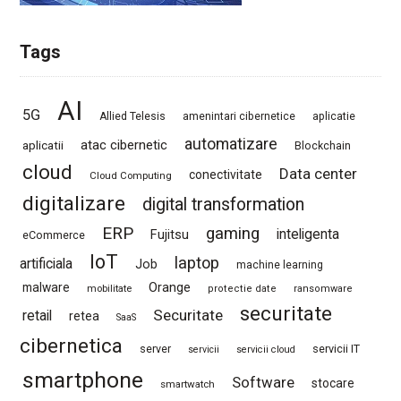
Tags
AI
5G
Allied Telesis
amenintari cibernetice
aplicatie
automatizare
atac cibernetic
aplicatii
Blockchain
cloud
Data center
conectivitate
Cloud Computing
digitalizare
digital transformation
ERP
gaming
Fujitsu
inteligenta
eCommerce
IoT
laptop
artificiala
Job
machine learning
Orange
malware
mobilitate
protectie date
ransomware
securitate
Securitate
retail
retea
SaaS
cibernetica
server
servicii IT
servicii
servicii cloud
smartphone
Software
stocare
smartwatch