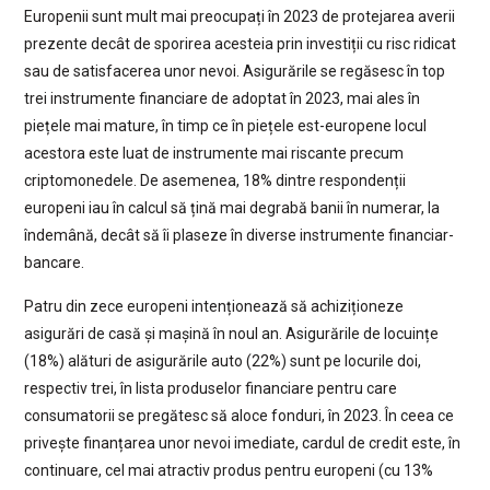
Europenii sunt mult mai preocupați în 2023 de protejarea averii
prezente decât de sporirea acesteia prin investiții cu risc ridicat
sau de satisfacerea unor nevoi. Asigurările se regăsesc în top
trei instrumente financiare de adoptat în 2023, mai ales în
piețele mai mature, în timp ce în piețele est-europene locul
acestora este luat de instrumente mai riscante precum
criptomonedele. De asemenea, 18% dintre respondenții
europeni iau în calcul să țină mai degrabă banii în numerar, la
îndemână, decât să îi plaseze în diverse instrumente financiar-
bancare.
Patru din zece europeni intenționează să achiziționeze
asigurări de casă și mașină în noul an. Asigurările de locuințe
(18%) alături de asigurările auto (22%) sunt pe locurile doi,
respectiv trei, în lista produselor financiare pentru care
consumatorii se pregătesc să aloce fonduri, în 2023. În ceea ce
privește finanțarea unor nevoi imediate, cardul de credit este, în
continuare, cel mai atractiv produs pentru europeni (cu 13%