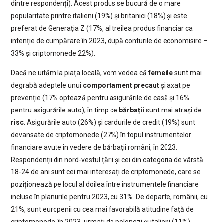
dintre respondenți). Acest produs se bucură de o mare
popularitate printre italieni (19%) și britanici (18%) și este
preferat de Generația Z (17%, al treilea produs financiar ca
intenție de cumpărare în 2023, după conturile de economisire –
33% și criptomonede 22%).
Dacă ne uităm la piața locală, vom vedea că
femeile
sunt mai
degrabă adeptele unui
comportament precaut
și axat pe
prevenție (17% optează pentru asigurările de casă și 16%
pentru asigurările auto), în timp ce
bărbații
sunt mai atrași de
risc
. Asigurările auto (26%) și cardurile de credit (19%) sunt
devansate de criptomonede (27%) în topul instrumentelor
financiare avute în vedere de bărbații români, în 2023.
Respondenții din nord-vestul țării și cei din categoria de vârstă
18-24 de ani sunt cei mai interesați de criptomonede, care se
poziționează pe locul al doilea între instrumentele financiare
incluse în planurile pentru 2023, cu 31%. De departe, românii, cu
21%, sunt europenii cu cea mai favorabilă atitudine față de
criptomonede, în 2023, urmați de polonezi și italieni (11%).