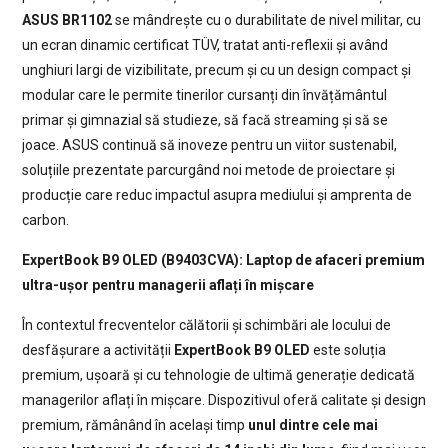
ASUS BR1102
se mândrește cu o durabilitate de nivel militar, cu
un ecran dinamic certificat TÜV, tratat anti-reflexii și având
unghiuri largi de vizibilitate, precum și cu un design compact și
modular care le permite tinerilor cursanți din învățământul
primar și gimnazial să studieze, să facă streaming și să se
joace. ASUS continuă să inoveze pentru un viitor sustenabil,
soluțiile prezentate parcurgând noi metode de proiectare și
producție care reduc impactul asupra mediului și amprenta de
carbon.
ExpertBook B9 OLED (B9403CVA): Laptop de afaceri premium
ultra-ușor pentru managerii aflați în mișcare
În contextul frecventelor călătorii și schimbări ale locului de
desfășurare a activității
ExpertBook B9 OLED
este soluția
premium, ușoară și cu tehnologie de ultimă generație dedicată
managerilor aflați în mișcare. Dispozitivul oferă calitate și design
premium, rămânând în același timp
unul dintre cele mai