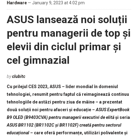
Hardware
— January 9, 2023 at 4:02 pm
ASUS lansează noi soluții
pentru managerii de top și
elevii din ciclul primar și
cel gimnazial
by
clubitc
Cu prilejul CES 2023, ASUS – lider mondial în domeniul
tehnologiei, renumit pentru faptul că reimaginează continuu
tehnologiile de astăzi pentru ziua de mâine – a prezentat
două soluții noi pentru afaceri și educație –
ASUS ExpertBook
B9 OLED (B9403CVA) pentru managerii executivi de elită
și seria
ASUS BR1102 (BR1102C și BR1102F) creată pentru sectorul
educațional
– care oferă performanțe, utilizări polivalente și