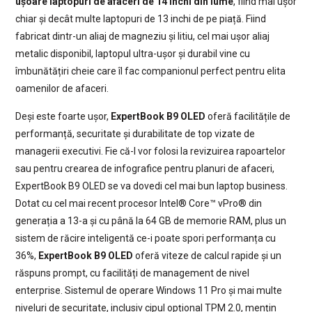
ușoare laptopuri de afaceri de 14 inchi
din lume
, fiind mai ușor
chiar și decât multe laptopuri de 13 inchi de pe piață. Fiind
fabricat dintr-un aliaj de magneziu și litiu, cel mai ușor aliaj
metalic disponibil, laptopul ultra-ușor și durabil vine cu
îmbunătățiri cheie care îl fac companionul perfect pentru elita
oamenilor de afaceri.
Deși este foarte ușor,
ExpertBook B9 OLED
oferă facilitățile de
performanță, securitate și durabilitate de top vizate de
managerii executivi. Fie că-l vor folosi la revizuirea rapoartelor
sau pentru crearea de infografice pentru planuri de afaceri,
ExpertBook B9 OLED se va dovedi cel mai bun laptop business.
Dotat cu cel mai recent procesor Intel® Core™ vPro® din
generația a 13-a și cu până la 64 GB de memorie RAM, plus un
sistem de răcire inteligentă ce-i poate spori performanța cu
36%,
ExpertBook B9 OLED
oferă viteze de calcul rapide și un
răspuns prompt, cu facilități de management de nivel
enterprise. Sistemul de operare Windows 11 Pro și mai multe
niveluri de securitate, inclusiv cipul opțional TPM 2.0, mențin