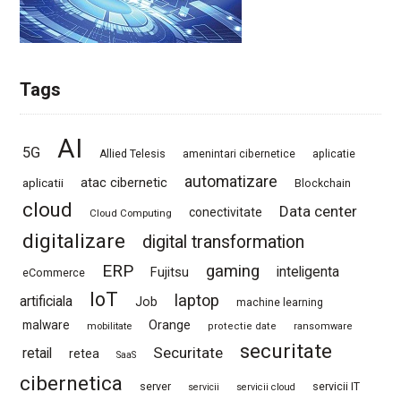
Tags
AI
5G
Allied Telesis
amenintari cibernetice
aplicatie
automatizare
atac cibernetic
aplicatii
Blockchain
cloud
Data center
conectivitate
Cloud Computing
digitalizare
digital transformation
ERP
gaming
Fujitsu
inteligenta
eCommerce
IoT
laptop
artificiala
Job
machine learning
Orange
malware
mobilitate
protectie date
ransomware
securitate
Securitate
retail
retea
SaaS
cibernetica
server
servicii IT
servicii
servicii cloud