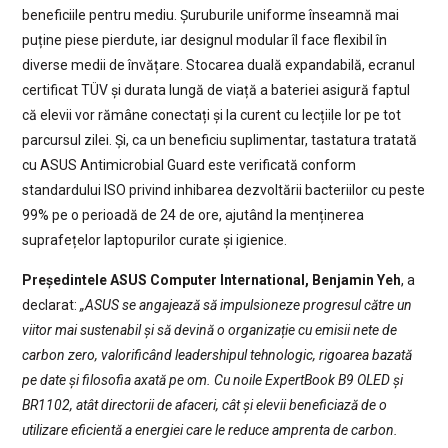
beneficiile pentru mediu. Șuruburile uniforme înseamnă mai
puține piese pierdute, iar designul modular îl face flexibil în
diverse medii de învățare. Stocarea duală expandabilă, ecranul
certificat TÜV și durata lungă de viață a bateriei asigură faptul
că elevii vor rămâne conectați și la curent cu lecțiile lor pe tot
parcursul zilei. Și, ca un beneficiu suplimentar, tastatura tratată
cu ASUS Antimicrobial Guard este verificată conform
standardului ISO privind inhibarea dezvoltării bacteriilor cu peste
99% pe o perioadă de 24 de ore, ajutând la menținerea
suprafețelor laptopurilor curate și igienice.
Președintele ASUS Computer International, Benjamin Yeh
, a
declarat:
„ASUS se angajează să impulsioneze progresul către un
viitor mai sustenabil și să devină o organizație cu emisii nete de
carbon zero, valorificând leadershipul tehnologic, rigoarea bazată
pe date și filosofia axată pe om. Cu noile ExpertBook B9 OLED și
BR1102, atât directorii de afaceri, cât și elevii beneficiază de o
utilizare eficientă a energiei care le reduce amprenta de carbon.