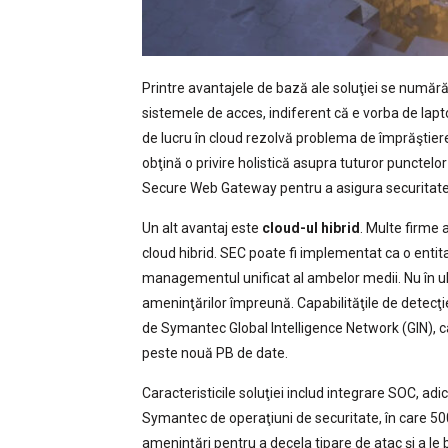
Printre avantajele de bază ale soluţiei se număr
sistemele de acces, indiferent că e vorba de lapto
de lucru în cloud rezolvă problema de împrăştier
obţină o privire holistică asupra tuturor punctelo
Secure Web Gateway pentru a asigura securitatea r
Un alt avantaj este
cloud-ul hibrid
. Multe firme
cloud hibrid. SEC poate fi implementat ca o entit
managementul unificat al ambelor medii. Nu în ult
ameninţărilor împreună. Capabilităţile de detec
de Symantec Global Intelligence Network (GIN), ca
peste nouă PB de date.
Caracteristicile soluţiei includ integrare SOC, ad
Symantec de operaţiuni de securitate, în care 5
ameninţări pentru a decela tipare de atac şi a le