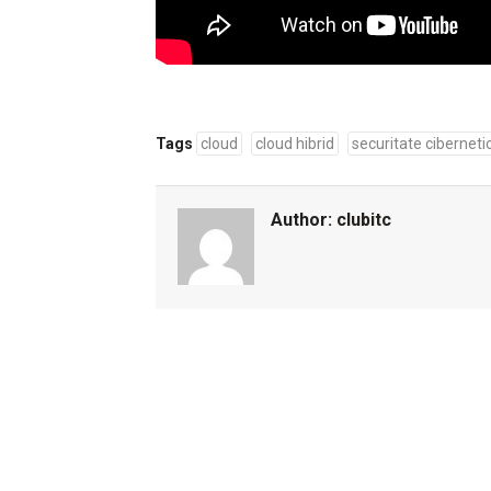
Tags
cloud
cloud hibrid
securitate ciberneti
Author:
clubitc