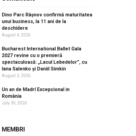
Dino Parc Râșnov confirmă maturitatea
unui business, la 11 ani de la
deschidere
August 4, 2026
Bucharest International Ballet Gala
2027 revine cu o premieră
spectaculoasă: „Lacul Lebedelor”, cu
Iana Salenko și Daniil Simkin
August 3, 2026
Un an de Madrí Excepcional in
România
July 30, 2026
MEMBRI