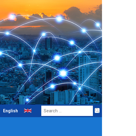
Search
English
for: