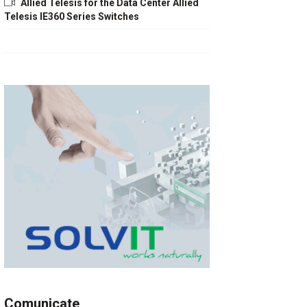
Allied Telesis for the Data Center Allied
Telesis IE360 Series Switches
Comunicate