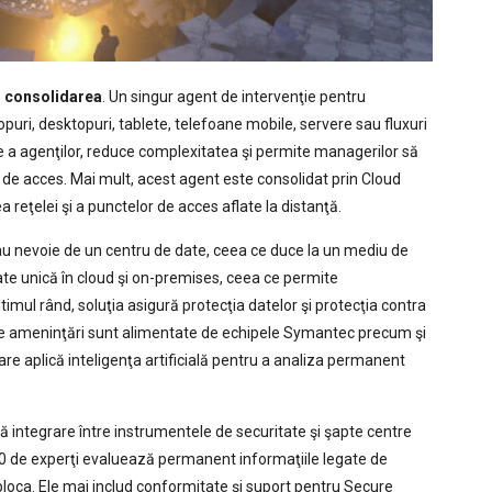
ă
consolidarea
. Un singur agent de intervenţie pentru
puri, desktopuri, tablete, telefoane mobile, servere sau fluxuri
e a agenţilor, reduce complexitatea şi permite managerilor să
r de acces. Mai mult, acest agent este consolidat prin Cloud
eţelei şi a punctelor de acces aflate la distanţă.
 au nevoie de un centru de date, ceea ce duce la un mediu de
ate unică în cloud şi on-premises, ceea ce permite
imul rând, soluţia asigură protecţia datelor şi protecţia contra
ţie ameninţări sunt alimentate de echipele Symantec precum şi
re aplică inteligenţa artificială pentru a analiza permanent
ică integrare între instrumentele de securitate şi şapte centre
00 de experţi evaluează permanent informaţiile legate de
 bloca. Ele mai includ conformitate şi suport pentru Secure