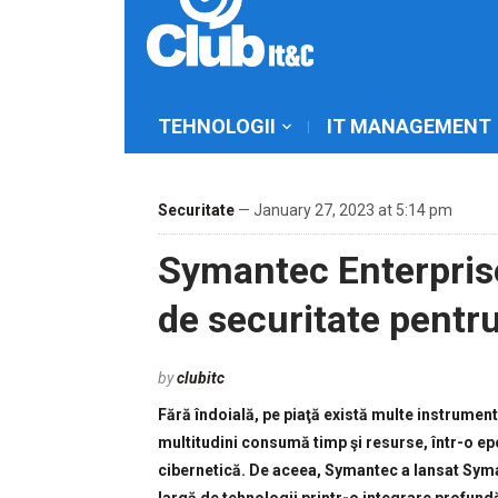
TEHNOLOGII
IT MANAGEMENT
Securitate
— January 27, 2023 at 5:14 pm
Symantec Enterprise
de securitate pentr
by
clubitc
Fără îndoială, pe piaţă există multe instrumen
multitudini consumă timp şi resurse, într-o epo
cibernetică. De aceea, Symantec a lansat Sym