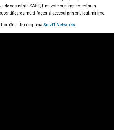
exe de securitate SASE, furnizate prin implementarea
tentificarea multi-factor şi accesul prin privilegii minime.
e în România de compania
SolvIT Networks
.