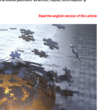
la nivelul punctelor de acces, reţelei, informaţiilor şi
Read the english version of this
article