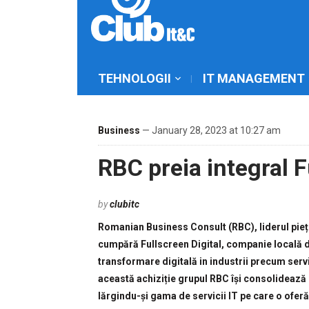
TEHNOLOGII
IT MANAGEMENT
Business
— January 28, 2023 at 10:27 am
RBC preia integral F
by
clubitc
Romanian Business Consult (RBC), liderul piețe
cumpără Fullscreen Digital, companie locală d
transformare digitală in industrii precum servic
această achiziție grupul RBC își consolidează 
lărgindu-și gama de servicii IT pe care o oferă 