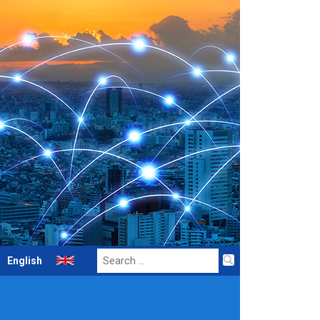
Search
English
for: