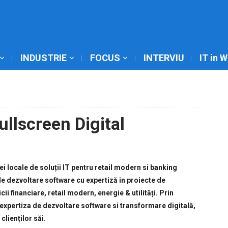
INDUSTRIE
FOCUS
INTERVIU
IT in 
ullscreen Digital
i locale de soluții IT pentru retail modern si banking
e dezvoltare software cu expertiză in proiecte de
ii financiare, retail modern, energie & utilități. Prin
expertiza de dezvoltare software si transformare digitală,
clienților săi.