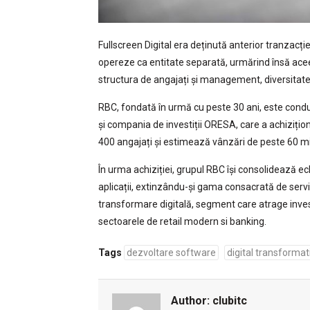
Fullscreen Digital era deținută anterior tranzac
opereze ca entitate separată, urmărind însă acee
structura de angajați și management, diversitatea so
RBC, fondată în urmă cu peste 30 ani, este condu
și compania de investiții ORESA, care a achizițion
400 angajați și estimează vânzări de peste 60 mi
În urma achiziției, grupul RBC își consolidează e
aplicații, extinzându-și gama consacrată de servic
transformare digitală, segment care atrage investiți
sectoarele de retail modern si banking.
Tags
dezvoltare software
digital transformat
Author:
clubitc