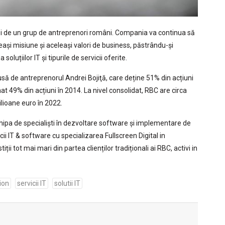
ției de un grup de antreprenori români. Compania va continua să
ași misiune și aceleași valori de business, păstrându-și
luțiilor IT și tipurile de servicii oferite.
să de antreprenorul Andrei Bojiţă, care deține 51% din acțiuni
at 49% din acțiuni în 2014. La nivel consolidat, RBC are circa
lioane euro în 2022.
chipa de specialiști în dezvoltare software și implementare de
ii IT & software cu specializarea Fullscreen Digital in
i tot mai mari din partea clienților tradiționali ai RBC, activi in
ion
servicii IT
solutii IT