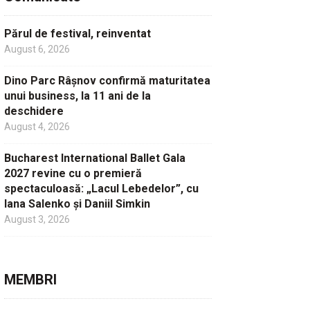
Părul de festival, reinventat
August 6, 2026
Dino Parc Râșnov confirmă maturitatea
unui business, la 11 ani de la
deschidere
August 4, 2026
Bucharest International Ballet Gala
2027 revine cu o premieră
spectaculoasă: „Lacul Lebedelor”, cu
Iana Salenko și Daniil Simkin
August 3, 2026
MEMBRI