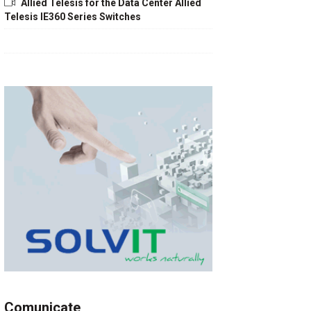
Allied Telesis for the Data Center Allied
Telesis IE360 Series Switches
Comunicate