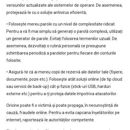
versiunilor actualizate ale sistemelor de operare. De asemenea,
protejează-le cu o soluție antivirus eficientă;
• Folosește mereu parole cu un nivel de complexitate ridicat.
Pentru a vă fi mai simplu să generați o parolă complexă, utilizați
un generator de parole. Evitați folosirea termenilor uzuali. De
asemenea, dezvoltați o rutină personală ce presupune
schimbarea periodică a parolelor pentru fiecare din conturile
folosite;
• Asigură-te că ai mereu copii de rezervă ale datelor tale (fișiere,
documente, poze etc.). Folosește atât soluții online (de tip cloud
sau servicii de back-up) cât și fizice (stick-uri USB, harduri
externe etc.) pentru a-ți proteja datele împotriva atacatorilor.
Oricine poate fi o victimă și poate propaga, în necunoștință de
cauză, fraudele online. Pentru a evita capcana înșelătoriilor pe
internet, raportează-le autorităților competente.