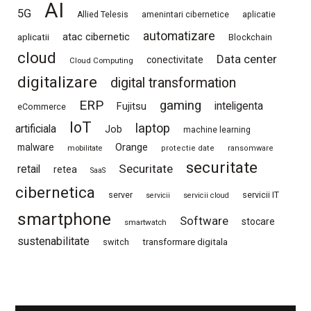
AI
5G
Allied Telesis
amenintari cibernetice
aplicatie
automatizare
atac cibernetic
aplicatii
Blockchain
cloud
Data center
conectivitate
Cloud Computing
digitalizare
digital transformation
ERP
gaming
Fujitsu
inteligenta
eCommerce
IoT
laptop
artificiala
Job
machine learning
Orange
malware
mobilitate
protectie date
ransomware
securitate
Securitate
retail
retea
SaaS
cibernetica
server
servicii IT
servicii
servicii cloud
smartphone
Software
stocare
smartwatch
sustenabilitate
switch
transformare digitala