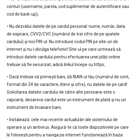
conturi (username, parola, cod suplimentar de autentificare sau
cod de back-up);
• Nu dezvălui datele de pe cardul personal: nume, număr, data
de expirare, CVV2/CVC (numărul de trei cifre de pe spatele
cardului) și nici PIN-ul. Nu introduce codul PIN pe site-uri de
internet și nu-l divulga telefonic! Site-ul pe care urmează să
introduci datele cardului pentru efectuarea unei plăți online
trebuie să fie securizat, adică linkul începe cu https;
• Dacă trebuie să primești bani, dă IBAN-ul tău (numărul de cont,
format din 24 de caractere, litere și cifre), nu datele de pe card!
Solicitarea datelor cardului de către alte persoane este o
capcană, deoarece cardul este un instrument de plată și nu un
instrument de încasare bani;
• Instalează cele mai recente actualizări ale sistemului de
operare și un antivirus. Asigură-te că toate dispozitivele pe care
le folosești pentru a naviga pe internet funcționează în baza