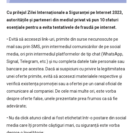
Cu prilejul Zilei Internaționale a Siguranței pe Internet 2023,
autoritățile și parteneri din mediul privat vă pun 10 sfaturi
esențiale pentru a evita tentativele de fraudă pe internet.
• Evită să accesezi link-uri, primite din surse necunoscute pe
mail sau prin SMS, prin intermediul comunicărilor de pe social
media, ori prin intermediul platformelor de tip chat (WhatsApp,
Signal, Telegram, etc.) și nu completa datele tale personale sau
bancare pe acestea. Dacă ai suspiciuni cu privire la legitimitatea
unei oferte primite, evită să accesezi materialele respective și
verifică existența promoției sau a ofertei pe un canal oficial de
comunicare al companiei. De cele mai multe ori, este vorba
despre oferte false, unele prezentate prea frumos ca să fie
adevărate;
• Nu da click atunci când ai fost etichetat într-o postare din social
media care îți promite câștiguri mari, cu siguranță este vorba
despre o înșelătorie;