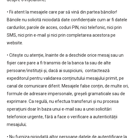
• Fii atent la mesajele care par să vină din partea băncilor!
Băncile nu solicită niciodată date confidențiale cum ar fi datele
cardurilor, parole de acces, coduri PIN, nici telefonic, nici prin
SMS, nici prin e-mail și nici prin completarea acestora pe
website.
• Citește cu atenție, înainte de a deschide orice mesaj sau un
fișier care pare a fi transmis de la banca ta sau de alte
persoane/instituții și, dacă ai suspiciuni, contactează
expeditorul pentru validarea conținutului mesajului primit, pe
canal de comunicare diferit. Mesajele false conțin, de multe ori,
formule de adresare impersonale, greșeli gramaticale sau de
exprimare. Ca regulă, nu efectua transferuri și nu procesa
operațiuni doar în baza unui e-mail sau a unei solicitări
telefonice urgente, fără a face o verificare a autenticității
mesajului;
• Nu furniza niciodată altor persoane datele de autentificare la