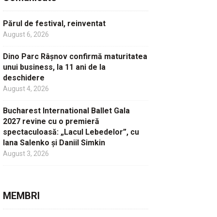
Părul de festival, reinventat
August 6, 2026
Dino Parc Râșnov confirmă maturitatea
unui business, la 11 ani de la
deschidere
August 4, 2026
Bucharest International Ballet Gala
2027 revine cu o premieră
spectaculoasă: „Lacul Lebedelor”, cu
Iana Salenko și Daniil Simkin
August 3, 2026
MEMBRI