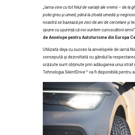
„Iarna vine cu tot felul de variații ale vremii – de l
polei greu și umed, până la zloată umedă și negricio
noastră se bazează pe zeci de ani de cercetare și t
spune cu ușurință că noi suntem cunoscătorii iernii”
de Anvelope pentru Autoturisme din Europa Ce
Utilizată deja cu succes la anvelopele de iarnă N
concepută și dezvoltată cu gândul la respectarea 
scăzute sunt obținute prin adăugarea unui strat 
Tehnologia SilentDrive™ va fi disponibilă pentru