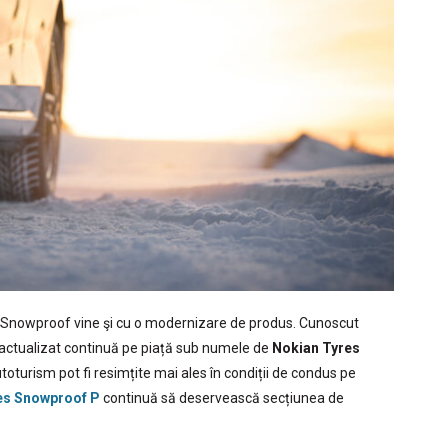
ia Snowproof vine şi cu o modernizare de produs. Cunoscut
ctualizat continuă pe piață sub numele de
Nokian Tyres
toturism pot fi resimțite mai ales în condiții de condus pe
es Snowproof P
continuă să deservească secțiunea de