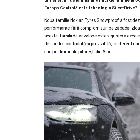
dimensiuni, de la mașinile mici de familie la SU
Europa Centrală este tehnologia SilentDrive™.
Noua familie Nokian Tyres Snowproof a fost dezv
performanțe fără compromisuri pe zăpadă, zloată
acestei familii de anvelope este siguranța excele
de condus controlată și previzibilă, indiferent da
sau pe drumurile pitorești din Alpi.