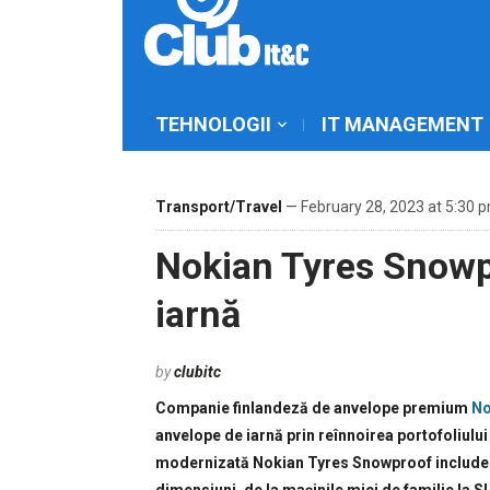
TEHNOLOGII
IT MANAGEMENT
Transport/Travel
— February 28, 2023 at 5:30 
Nokian Tyres Snowp
iarnă
by
clubitc
Companie finlandeză de anvelope premium
No
anvelope de iarnă prin reînnoirea portofoliului
modernizată Nokian Tyres Snowproof include 