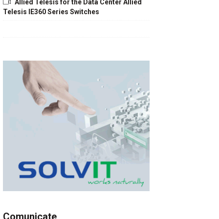
Allied Telesis for the Data Center Allied
Telesis IE360 Series Switches
Comunicate