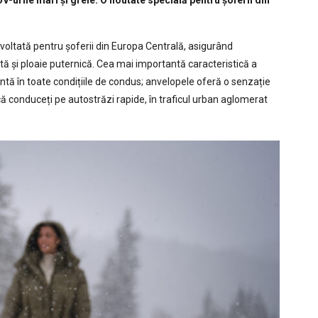
V-urile mari și grele. O noutate specială pentru șoferii din
oltată pentru șoferii din Europa Centrală, asigurând
 și ploaie puternică. Cea mai importantă caracteristică a
ntă în toate condițiile de condus; anvelopele oferă o senzație
că conduceți pe autostrăzi rapide, în traficul urban aglomerat