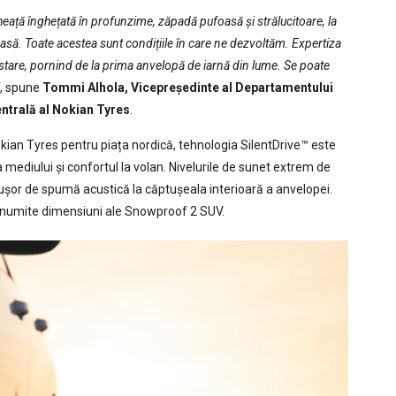
a gheață înghețată în profunzime, zăpadă pufoasă și strălucitoare, la
asă. Toate acestea sunt condițiile în care ne dezvoltăm. Expertiza
estare, pornind de la prima anvelopă de iarnă din lume. Se poate
, spune
Tommi Alhola, Vicepreședinte al Departamentului
ntrală al Nokian Tyres
.
okian Tyres pentru piața nordică, tehnologia SilentDrive™ este
mediului și confortul la volan. Nivelurile de sunet extrem de
ușor de spumă acustică la căptușeala interioară a anvelopei.
 anumite dimensiuni ale Snowproof 2 SUV.