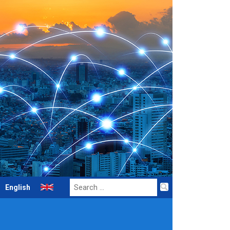
Search
English
for: