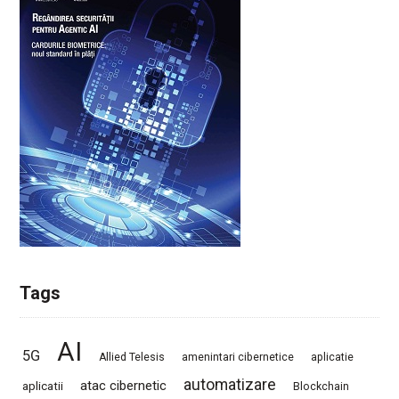
Tags
AI
5G
Allied Telesis
amenintari cibernetice
aplicatie
automatizare
atac cibernetic
aplicatii
Blockchain