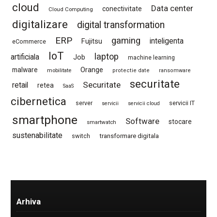
cloud
Data center
conectivitate
Cloud Computing
digitalizare
digital transformation
ERP
gaming
Fujitsu
inteligenta
eCommerce
IoT
laptop
artificiala
Job
machine learning
Orange
malware
mobilitate
protectie date
ransomware
securitate
Securitate
retail
retea
SaaS
cibernetica
server
servicii IT
servicii
servicii cloud
smartphone
Software
stocare
smartwatch
sustenabilitate
switch
transformare digitala
Arhiva