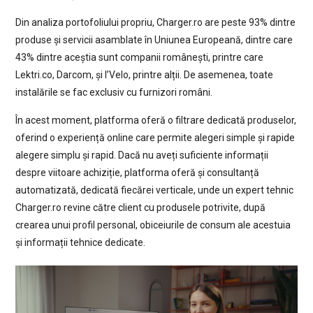
Din analiza portofoliului propriu, Charger.ro are peste 93% dintre
produse și servicii asamblate în Uniunea Europeană, dintre care
43% dintre aceștia sunt companii românești, printre care
Lektri.co, Darcom, și I’Velo, printre alții. De asemenea, toate
instalările se fac exclusiv cu furnizori români.
În acest moment, platforma oferă o filtrare dedicată produselor,
oferind o experiență online care permite alegeri simple și rapide
alegere simplu și rapid. Dacă nu aveți suficiente informații
despre viitoare achiziție, platforma oferă și consultanță
automatizată, dedicată fiecărei verticale, unde un expert tehnic
Charger.ro revine către client cu produsele potrivite, după
crearea unui profil personal, obiceiurile de consum ale acestuia
și informații tehnice dedicate.