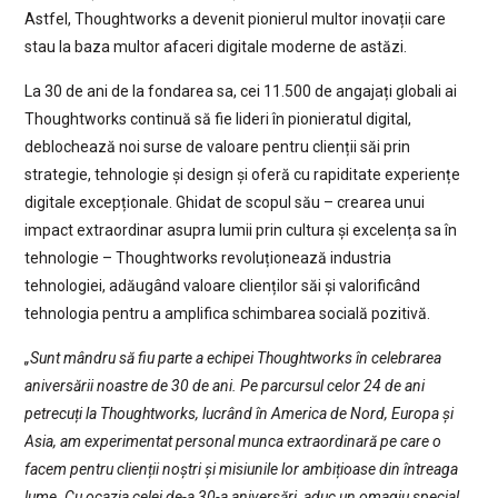
Astfel, Thoughtworks a devenit pionierul multor inovații care
stau la baza multor afaceri digitale moderne de astăzi.
La 30 de ani de la fondarea sa, cei 11.500 de angajați globali ai
Thoughtworks continuă să fie lideri în pionieratul digital,
deblochează noi surse de valoare pentru clienții săi prin
strategie, tehnologie și design și oferă cu rapiditate experiențe
digitale excepționale. Ghidat de scopul său – crearea unui
impact extraordinar asupra lumii prin cultura și excelența sa în
tehnologie – Thoughtworks revoluționează industria
tehnologiei, adăugând valoare clienților săi și valorificând
tehnologia pentru a amplifica schimbarea socială pozitivă.
„Sunt mândru să fiu parte a echipei Thoughtworks în celebrarea
aniversării noastre de 30 de ani. Pe parcursul celor 24 de ani
petrecuți la Thoughtworks, lucrând în America de Nord, Europa și
Asia, am experimentat personal munca extraordinară pe care o
facem pentru clienții noștri și misiunile lor ambițioase din întreaga
lume. Cu ocazia celei de-a 30-a aniversări, aduc un omagiu special