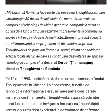
„Mă bucur că România face parte din povestea Thoughtworks, care
sărbătorește 30 de ani de activitate. Cu nenumărate proiecte
complexe și tehnologii de ultimă generație, compania a reușit să
obțină de-a lungul timpului rezultate impresionante și continuă să
inoveze întreaga industrie de tech. Sărbătorim împreună această
bornă importantă și ne propunem să dezvoltăm amprenta
Thoughtworks pe piața din România. Astfel, vizăm consolidarea
echipei locale alături de care să continuăm dezvoltarea de aplicații
tehnologice complexe”
, a declarat
Şerban Ţîr, managing
director Thoughtworks România
.
Pe 10 mai 1993, o echipă mică, dar cu un scop comun, a fondat
Thoughtworks în Chicago. La acea vreme, funcțiile de
tehnologie informațională erau în mare parte considerate
centre de cost ineficiente. Thoughtworks aspira să schimbe
acest lucru prin testare, învățare și încurajarea îmbunătățirii
continue și urmărirea excelenței în dezvoltarea de software.