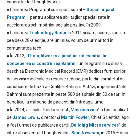
cariera lor la Thoughtworks
● Lansarea Programul cu impact social –
Social Impact
Program
– pentru aplicarea abilităților specializate în
accelerarea schimbărilor sociale pozitive în 2009.
● Lansarea
Technology Radar
în 2011 și care, acum, ajuns la
cea de-a 28-a ediție, are un uriaș volum de urmăritori în
comunitatea tech
● În 2012,
Thoughtworks a jucat un rol esențial în
conceperea și construirea Bahmni
, un program cu o sursă
deschisă Electronic Medical Record (EMR) dedicat furnizorilor
de servicii medicale cu resurse reduse, parte din comitetul de
conducere de bază al Coaliției Bahmni. Astăzi, implementările
Bahmni sunt prezente în peste 500 de spitale din 50 de țări, în
beneficiul a milioane de pacienți din întreaga lume.
● În 2014, articolul fundamental „
Microservicii
” a fost publicat
de
James Lewis
, director și
Martin Fowler
, Chief Scientist, apoi
a fost urmat de publicarea cărții „
Building Microservices
” de
către absolventul Thoughtworks,
Sam Newman
, în 2015 – doar