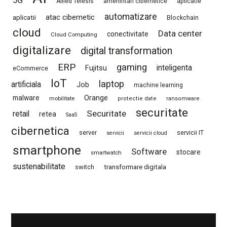
5G
Allied Telesis
amenintari cibernetice
aplicatie
automatizare
atac cibernetic
aplicatii
Blockchain
cloud
Data center
conectivitate
Cloud Computing
digitalizare
digital transformation
ERP
gaming
Fujitsu
inteligenta
eCommerce
IoT
laptop
artificiala
Job
machine learning
Orange
malware
mobilitate
protectie date
ransomware
securitate
Securitate
retail
retea
SaaS
cibernetica
server
servicii IT
servicii
servicii cloud
smartphone
Software
stocare
smartwatch
sustenabilitate
switch
transformare digitala