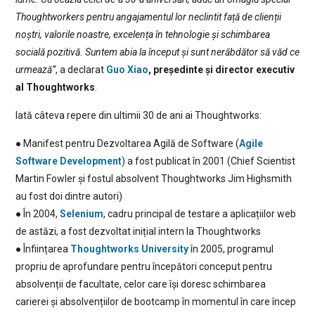
Thoughtworkers pentru angajamentul lor neclintit față de clienții
noștri, valorile noastre, excelența în tehnologie și schimbarea
socială pozitivă. Suntem abia la început și sunt nerăbdător să văd ce
urmează”
, a declarat
Guo Xiao
, președinte și director executiv
al Thoughtworks
.
Iată câteva repere din ultimii 30 de ani ai Thoughtworks:
● Manifest pentru Dezvoltarea Agilă de Software (
Agile
Software Development
) a fost publicat în 2001 (Chief Scientist
Martin Fowler și fostul absolvent Thoughtworks Jim Highsmith
au fost doi dintre autori)
● În 2004,
Selenium
, cadru principal de testare a aplicațiilor web
de astăzi, a fost dezvoltat inițial intern la Thoughtworks
● Înființarea
Thoughtworks University
în 2005, programul
propriu de aprofundare pentru începători conceput pentru
absolvenții de facultate, celor care își doresc schimbarea
carierei și absolvențiilor de bootcamp în momentul în care încep