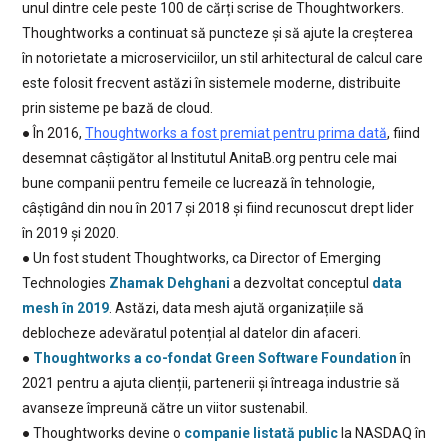
unul dintre cele peste 100 de cărți scrise de Thoughtworkers.
Thoughtworks a continuat să puncteze și să ajute la creșterea
în notorietate a microserviciilor, un stil arhitectural de calcul care
este folosit frecvent astăzi în sistemele moderne, distribuite
prin sisteme pe bază de cloud.
● În 2016,
Thoughtworks a fost premiat pentru prima dată
, fiind
desemnat câștigător al Institutul AnitaB.org pentru cele mai
bune companii pentru femeile ce lucrează în tehnologie,
câștigând din nou în 2017 și 2018 și fiind recunoscut drept lider
în 2019 și 2020.
● Un fost student Thoughtworks, ca Director of Emerging
Technologies
Zhamak Dehghani
a dezvoltat conceptul
data
mesh în 2019
. Astăzi, data mesh ajută organizațiile să
deblocheze adevăratul potențial al datelor din afaceri.
●
Thoughtworks a co-fondat Green Software Foundation
în
2021 pentru a ajuta clienții, partenerii și întreaga industrie să
avanseze împreună către un viitor sustenabil.
● Thoughtworks devine o
companie listată public
la NASDAQ în