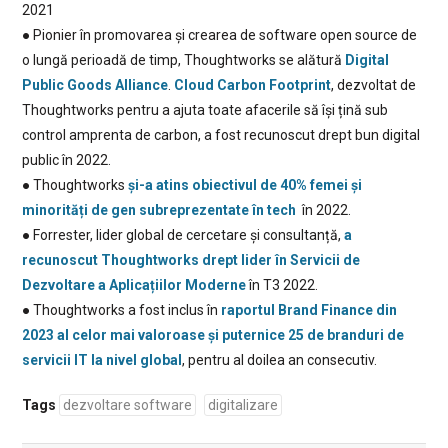
2021
● Pionier în promovarea și crearea de software open source de
o lungă perioadă de timp, Thoughtworks se alătură
Digital
Public Goods Alliance
.
Cloud Carbon Footprint
, dezvoltat de
Thoughtworks pentru a ajuta toate afacerile să își țină sub
control amprenta de carbon, a fost recunoscut drept bun digital
public în 2022.
● Thoughtworks
și-a atins obiectivul de 40% femei și
minorități de gen subreprezentate în tech
în 2022.
● Forrester, lider global de cercetare și consultanță,
a
recunoscut Thoughtworks drept lider în Servicii de
Dezvoltare a Aplicațiilor Moderne
în T3 2022.
● Thoughtworks a fost inclus în
raportul Brand Finance din
2023 al celor mai valoroase și puternice 25 de branduri de
servicii IT la nivel global
, pentru al doilea an consecutiv.
Tags
dezvoltare software
digitalizare