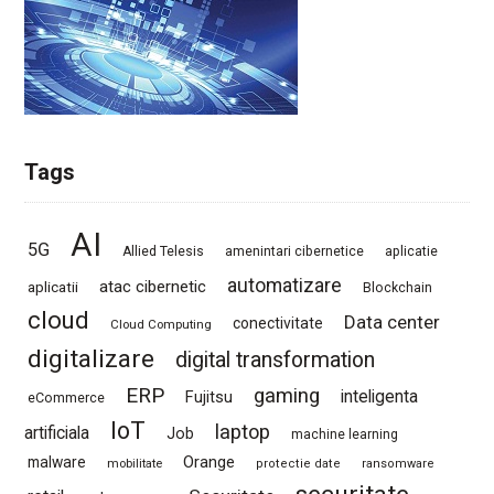
Tags
AI
5G
Allied Telesis
amenintari cibernetice
aplicatie
automatizare
atac cibernetic
aplicatii
Blockchain
cloud
Data center
conectivitate
Cloud Computing
digitalizare
digital transformation
ERP
gaming
Fujitsu
inteligenta
eCommerce
IoT
laptop
artificiala
Job
machine learning
Orange
malware
mobilitate
protectie date
ransomware