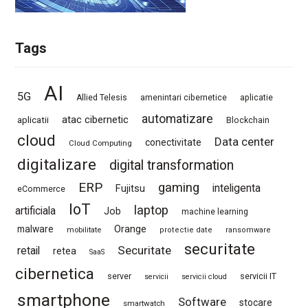
Tags
AI
5G
Allied Telesis
amenintari cibernetice
aplicatie
automatizare
atac cibernetic
aplicatii
Blockchain
cloud
Data center
conectivitate
Cloud Computing
digitalizare
digital transformation
ERP
gaming
Fujitsu
inteligenta
eCommerce
IoT
laptop
artificiala
Job
machine learning
Orange
malware
mobilitate
protectie date
ransomware
securitate
Securitate
retail
retea
SaaS
cibernetica
server
servicii IT
servicii
servicii cloud
smartphone
Software
stocare
smartwatch