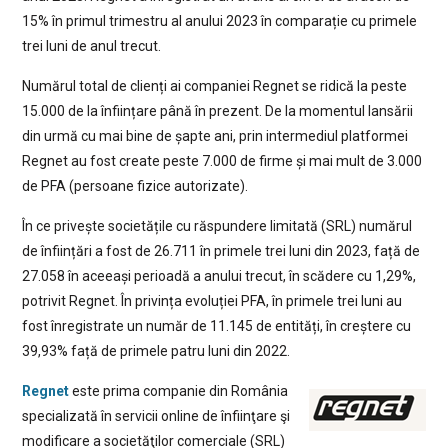
15% în primul trimestru al anului 2023 în comparație cu primele
trei luni de anul trecut.
Numărul total de clienți ai companiei Regnet se ridică la peste
15.000 de la înființare până în prezent. De la momentul lansării
din urmă cu mai bine de șapte ani, prin intermediul platformei
Regnet au fost create peste 7.000 de firme și mai mult de 3.000
de PFA (persoane fizice autorizate).
În ce privește societățile cu răspundere limitată (SRL) numărul
de înființări a fost de 26.711 în primele trei luni din 2023, față de
27.058 în aceeași perioadă a anului trecut, în scădere cu 1,29%,
potrivit Regnet. În privința evoluției PFA, în primele trei luni au
fost înregistrate un număr de 11.145 de entități, în creștere cu
39,93% față de primele patru luni din 2022.
Regnet
este prima companie din România
specializată în servicii online de înfiinţare şi
modificare a societăţilor comerciale (SRL)