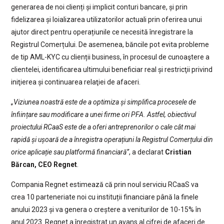
generarea de noi clienți și implicit conturi bancare, și prin
fidelizarea și loializarea utilizatorilor actuali prin oferirea unui
ajutor direct pentru operațiunile ce necesită înregistrare la
Registrul Comerțului. De asemenea, băncile pot evita probleme
de tip AML-KYC cu clienții business, în procesul de cunoaştere a
clientelei, identificarea ultimului beneficiar real și restricţii privind
iniţierea și continuarea relaţiei de afaceri.
„Viziunea noastră este de a optimiza și simplifica procesele de
înființare sau modificare a unei firme ori PFA. Astfel, obiectivul
proiectului RCaaS este de a oferi antreprenorilor o cale cât mai
rapidă și ușoară de a înregistra operațiuni la Registrul Comerțului din
orice aplicație sau platformă financiară”
, a declarat
Cristian
Bărcan, CEO Regnet
.
Compania Regnet estimează că prin noul serviciu RCaaS va
crea 10 parteneriate noi cu instituții financiare până la finele
anului 2023 și va genera o creștere a veniturilor de 10-15% în
anul 2023. Regnet a înregistrat un avans al cifrei de afaceri de