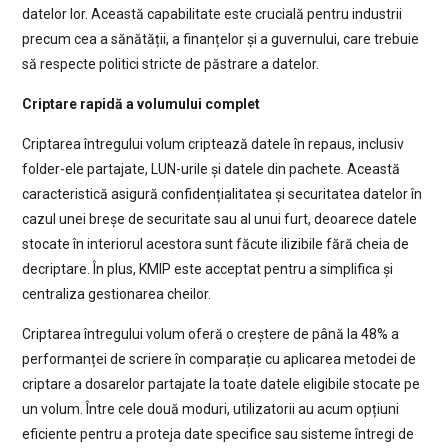
datelor lor. Această capabilitate este crucială pentru industrii
precum cea a sănătății, a finanțelor și a guvernului, care trebuie
să respecte politici stricte de păstrare a datelor.
Criptare rapidă a volumului complet
Criptarea întregului volum criptează datele în repaus, inclusiv
folder-ele partajate, LUN-urile și datele din pachete. Această
caracteristică asigură confidențialitatea și securitatea datelor în
cazul unei breșe de securitate sau al unui furt, deoarece datele
stocate în interiorul acestora sunt făcute ilizibile fără cheia de
decriptare. În plus, KMIP este acceptat pentru a simplifica și
centraliza gestionarea cheilor.
Criptarea întregului volum oferă o creștere de până la 48% a
performanței de scriere în comparație cu aplicarea metodei de
criptare a dosarelor partajate la toate datele eligibile stocate pe
un volum. Între cele două moduri, utilizatorii au acum opțiuni
eficiente pentru a proteja date specifice sau sisteme întregi de