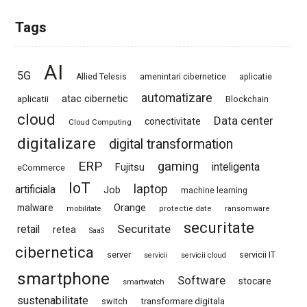
Tags
AI
5G
Allied Telesis
amenintari cibernetice
aplicatie
automatizare
atac cibernetic
aplicatii
Blockchain
cloud
Data center
conectivitate
Cloud Computing
digitalizare
digital transformation
ERP
gaming
Fujitsu
inteligenta
eCommerce
IoT
laptop
artificiala
Job
machine learning
Orange
malware
mobilitate
protectie date
ransomware
securitate
Securitate
retail
retea
SaaS
cibernetica
server
servicii IT
servicii
servicii cloud
smartphone
Software
stocare
smartwatch
sustenabilitate
switch
transformare digitala