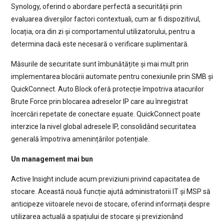
Synology, oferind o abordare perfectă a securității prin
evaluarea diverșilor factori contextuali, cum ar fi dispozitivul,
locația, ora din zi și comportamentul utilizatorului, pentru a
determina dacă este necesară o verificare suplimentară.
Măsurile de securitate sunt îmbunătățite și mai mult prin
implementarea blocării automate pentru conexiunile prin SMB și
QuickConnect. Auto Block oferă protecție împotriva atacurilor
Brute Force prin blocarea adreselor IP care au înregistrat
încercări repetate de conectare eșuate. QuickConnect poate
interzice la nivel global adresele IP, consolidând securitatea
generală împotriva amenințărilor potențiale.
Un management mai bun
Active Insight include acum previziuni privind capacitatea de
stocare. Această nouă funcție ajută administratorii IT și MSP să
anticipeze viitoarele nevoi de stocare, oferind informații despre
utilizarea actuală a spațiului de stocare și previzionând