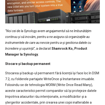
“Noi cei de la Synology avem angajamentul să ne îmbunătățim
continuu și să inovăm, pentru a ne asigura că organizațiile au
instrumentele de care au nevoie pentru a-și gestiona datele cu
încredere și ușurință”
, a declarat
Shamrock Ko, Product
Manager la Synology.
Stocare și backup permanent
Stocarea și backup-ul permanent fără licență își face loc în DSM
7.2, cu folderele partajate WriteOnce și Instantanee imuabile.
Folosindu-se de tehnologia WORM (Write Once Read Many),
aceste caracteristici permit companiilor să își protejeze datele
împotriva atacurilor rău intenționate, a modificărilor și a
ștergerilor accidentale, prin crearea unei copii inalterabile a