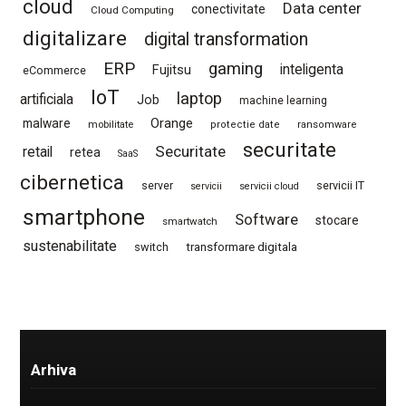
cloud
Data center
conectivitate
Cloud Computing
digitalizare
digital transformation
ERP
gaming
Fujitsu
inteligenta
eCommerce
IoT
laptop
artificiala
Job
machine learning
Orange
malware
mobilitate
protectie date
ransomware
securitate
Securitate
retail
retea
SaaS
cibernetica
server
servicii IT
servicii
servicii cloud
smartphone
Software
stocare
smartwatch
sustenabilitate
switch
transformare digitala
Arhiva