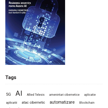
Tags
AI
5G
Allied Telesis
amenintari cibernetice
aplicatie
automatizare
atac cibernetic
aplicatii
Blockchain