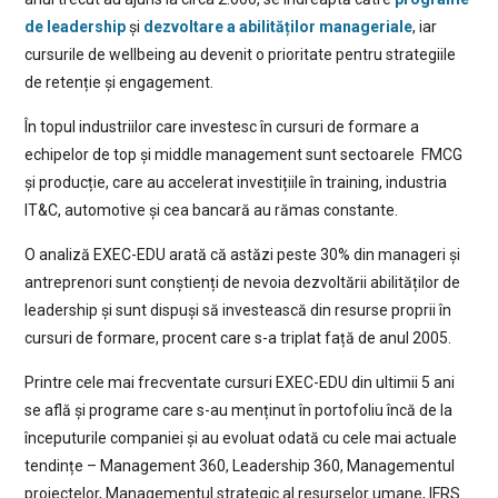
de leadership
și
dezvoltare a abilităților manageriale
, iar
cursurile de wellbeing au devenit o prioritate pentru strategiile
de retenție și engagement.
În topul industriilor care investesc în cursuri de formare a
echipelor de top și middle management sunt sectoarele FMCG
și producție, care au accelerat investițiile în training, industria
IT&C, automotive și cea bancară au rămas constante.
O analiză EXEC-EDU arată că astăzi peste 30% din manageri și
antreprenori sunt conștienți de nevoia dezvoltării abilităților de
leadership și sunt dispuși să investească din resurse proprii în
cursuri de formare, procent care s-a triplat față de anul 2005.
Printre cele mai frecventate cursuri EXEC-EDU din ultimii 5 ani
se află și programe care s-au menținut în portofoliu încă de la
începuturile companiei și au evoluat odată cu cele mai actuale
tendințe – Management 360, Leadership 360, Managementul
proiectelor, Managementul strategic al resurselor umane, IFRS.