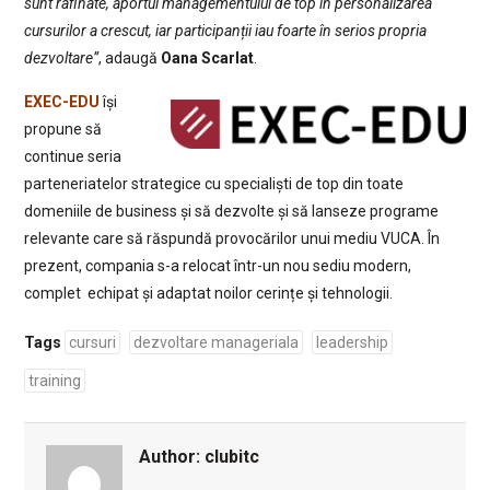
sunt rafinate, aportul managementului de top în personalizarea
cursurilor a crescut, iar participanții iau foarte în serios propria
dezvoltare”
, adaugă
Oana Scarlat
.
EXEC-EDU
își
propune să
continue seria
parteneriatelor strategice cu specialiști de top din toate
domeniile de business și să dezvolte și să lanseze programe
relevante care să răspundă provocărilor unui mediu VUCA. În
prezent, compania s-a relocat într-un nou sediu modern,
complet echipat și adaptat noilor cerințe și tehnologii.
Tags
cursuri
dezvoltare manageriala
leadership
training
Author:
clubitc