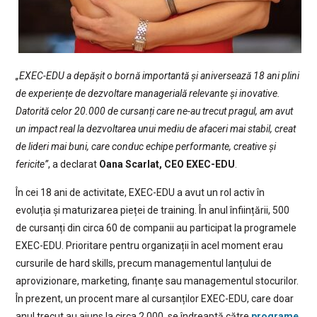
„EXEC-EDU a depășit o bornă importantă și aniversează 18 ani plini
de experiențe de dezvoltare managerială relevante și inovative.
Datorită celor 20.000 de cursanți care ne-au trecut pragul, am avut
un impact real la dezvoltarea unui mediu de afaceri mai stabil, creat
de lideri mai buni, care conduc echipe performante, creative și
fericite”
, a declarat
Oana Scarlat, CEO EXEC-EDU
.
În cei 18 ani de activitate, EXEC-EDU a avut un rol activ în
evoluția și maturizarea pieței de training. În anul înființării, 500
de cursanți din circa 60 de companii au participat la programele
EXEC-EDU. Prioritare pentru organizații în acel moment erau
cursurile de hard skills, precum managementul lanțului de
aprovizionare, marketing, finanțe sau managementul stocurilor.
În prezent, un procent mare al cursanților EXEC-EDU, care doar
anul trecut au ajuns la circa 2.000, se îndreaptă către
programe