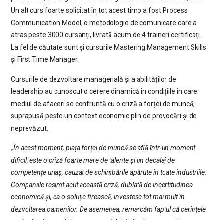
Un alt curs foarte solicitat în tot acest timp a fost Process
Communication Model, o metodologie de comunicare care a
atras peste 3000 cursanți, livrată acum de 4 traineri certificați.
La fel de căutate sunt și cursurile Mastering Management Skills
și First Time Manager.
Cursurile de dezvoltare managerială și a abilităților de
leadership au cunoscut o cerere dinamică în condițiile în care
mediul de afaceri se confruntă cu o criză a forței de muncă,
suprapusă peste un context economic plin de provocări și de
neprevăzut.
„În acest moment, piața forței de muncă se află într-un moment
dificil, este o criză foarte mare de talente și un decalaj de
competențe uriaș, cauzat de schimbările apărute în toate industriile.
Companiile resimt acut această criză, dublată de incertitudinea
economică și, ca o soluție firească, investesc tot mai mult în
dezvoltarea oamenilor. De asemenea, remarcăm faptul că cerințele