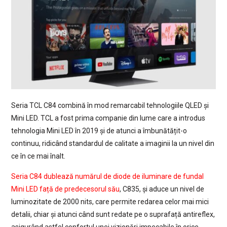
Seria TCL C84 combină în mod remarcabil tehnologiile QLED și
Mini LED. TCL a fost prima companie din lume care a introdus
tehnologia Mini LED în 2019 și de atunci a îmbunătățit-o
continuu, ridicând standardul de calitate a imaginii la un nivel din
ce în ce mai înalt.
Seria C84 dublează numărul de diode de iluminare de fundal
Mini LED față de predecesorul său
, C835, și aduce un nivel de
luminozitate de 2000 nits, care permite redarea celor mai mici
detalii, chiar și atunci când sunt redate pe o suprafață antireflex,
asigurând astfel confortul unei vizionări impecabile în orice