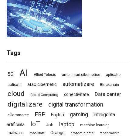
Tags
AI
5G
Allied Telesis
amenintari cibernetice
aplicatie
automatizare
atac cibernetic
aplicatii
Blockchain
cloud
Data center
conectivitate
Cloud Computing
digitalizare
digital transformation
ERP
gaming
Fujitsu
inteligenta
eCommerce
IoT
laptop
artificiala
Job
machine learning
Orange
malware
mobilitate
protectie date
ransomware