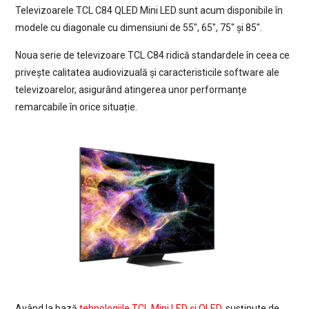
Televizoarele TCL C84 QLED Mini LED sunt acum disponibile în
modele cu diagonale cu dimensiuni de 55″, 65″, 75″ și 85″.
Noua serie de televizoare TCL C84 ridică standardele în ceea ce
privește calitatea audiovizuală și caracteristicile software ale
televizoarelor, asigurând atingerea unor performanțe
remarcabile în orice situație.
Având la bază
tehnologiile TCL Mini LED și QLED
,
susținute de