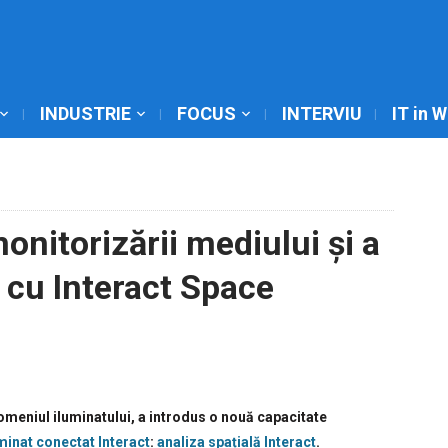
INDUSTRIE
FOCUS
INTERVIU
IT in 
onitorizării mediului și a
i cu Interact Space
omeniul iluminatului, a introdus o nouă capacitate
minat conectat Interact
:
analiza spațială Interact
.