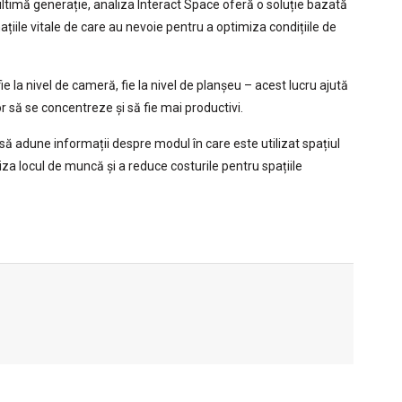
ltimă generație, analiza Interact Space oferă o soluție bazată
ațiile vitale de care au nevoie pentru a optimiza condițiile de
ie la nivel de cameră, fie la nivel de planșeu – acest lucru ajută
r să se concentreze și să fie mai productivi.
să adune informații despre modul în care este utilizat spațiul
miza locul de muncă și a reduce costurile pentru spațiile