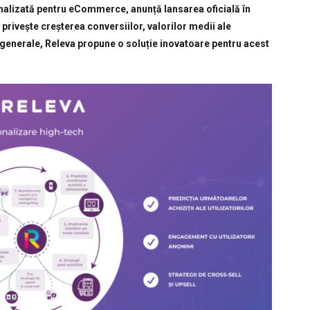
nalizată pentru eCommerce, anunță lansarea oficială în
privește creșterea conversiilor, valorilor medii ale
lor generale, Releva propune o soluție inovatoare pentru acest