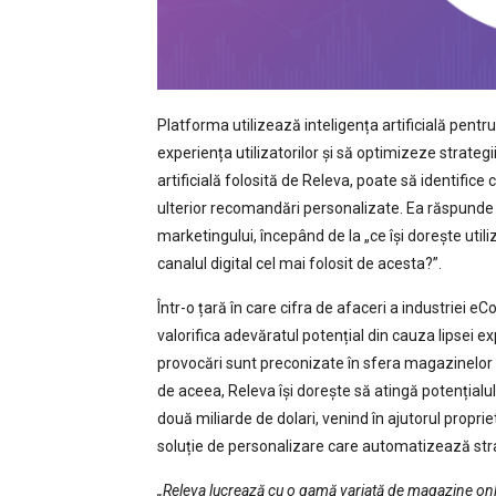
Platforma utilizează inteligența artificială pent
experiența utilizatorilor și să optimizeze strate
artificială folosită de Releva, poate să identifice c
ulterior recomandări personalizate. Ea răspunde l
marketingului, începând de la „ce își dorește utili
canalul digital cel mai folosit de acesta?”.
Într-o țară în care cifra de afaceri a industriei e
valorifica adevăratul potențial din cauza lipsei e
provocări sunt preconizate în sfera magazinelor 
de aceea, Releva își dorește să atingă potențialu
două miliarde de dolari, venind în ajutorul propr
soluție de personalizare care automatizează strateg
„Releva lucrează cu o gamă variată de magazine onl