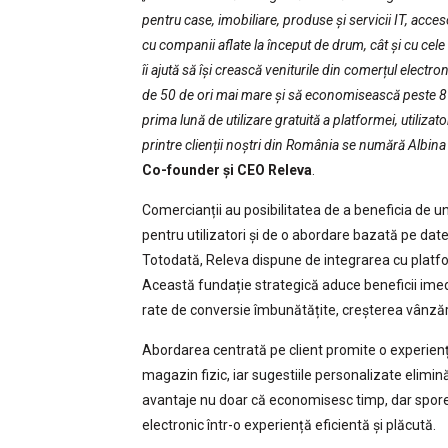
pentru case, imobiliare, produse și servicii IT, acces
cu companii aflate la început de drum, cât și cu cel
îi ajută să își crească veniturile din comerțul elect
de 50 de ori mai mare și să economisească peste 8 
prima lună de utilizare gratuită a platformei, utilizato
printre clienții noștri din România se numără Albi
Co-founder și CEO Releva
.
Comercianții au posibilitatea de a beneficia de u
pentru utilizatori și de o abordare bazată pe date
Totodată, Releva dispune de integrarea cu pla
Această fundație strategică aduce beneficii imedia
rate de conversie îmbunătățite, creșterea vânzăr
Abordarea centrată pe client promite o experien
magazin fizic, iar sugestiile personalizate elimi
avantaje nu doar că economisesc timp, dar spores
electronic într-o experiență eficientă și plăcută.