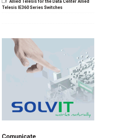
Allied Telesis for the Data Center Allied
Telesis IE360 Series Switches
Comunicate