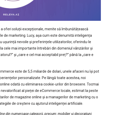
ru a oferi soluții excepționale, menite să îmbunătățească
giile de marketing. Lucy, așa cum este denumită inteligența
u ușurință nevoile și preferințele utilizatorilor, oferindu-le
a cele mai importante întrebări din domeniul vânzărilor și
zatorul?” și „care e cel mai acceptabil preț?” până la „care e
Commerce este de 5,5 miliarde de dolari, unele afaceri nu își pot
xperiențelor personalizate. Pe lângă toate acestea, noi
online odată cu eliminarea cookie-urilor din browsere. Tocmai
l nevalorificat al pieței de eCommerce locale, estimat la peste
ietarilor de magazine online și a managerilor de marketing cu o
iile de creștere cu ajutorul inteligenței artificiale.
ine din numeroase categorii, precum: mobilier și decorațiuni