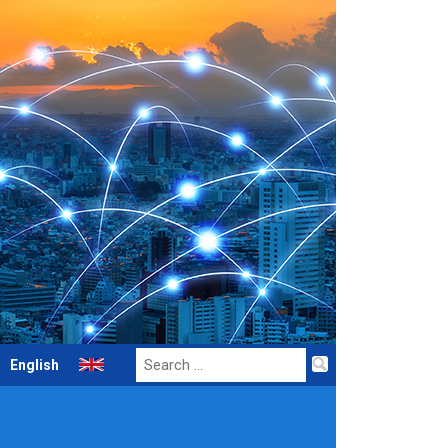
Search
English
for: