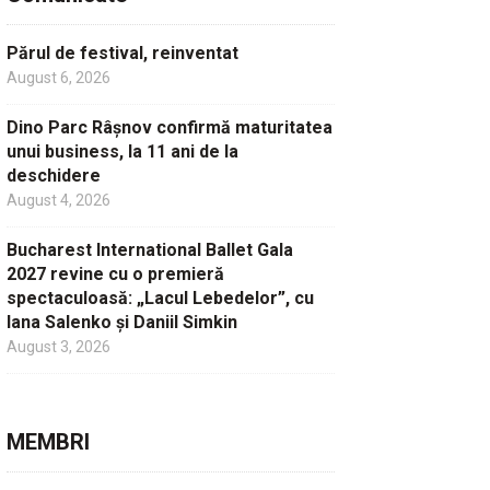
Părul de festival, reinventat
August 6, 2026
Dino Parc Râșnov confirmă maturitatea
unui business, la 11 ani de la
deschidere
August 4, 2026
Bucharest International Ballet Gala
2027 revine cu o premieră
spectaculoasă: „Lacul Lebedelor”, cu
Iana Salenko și Daniil Simkin
August 3, 2026
MEMBRI