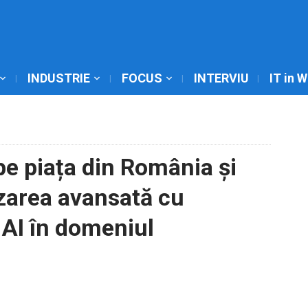
INDUSTRIE
FOCUS
INTERVIU
IT in 
pe piața din România și
zarea avansată cu
 AI în domeniul