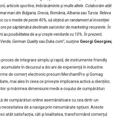
orii, articole sportive, îmbrăcăminte și multe altele. Colaborăm atât
e mai mari din Bulgaria, Grecia, România, Albania sau Turcia. Releva
ronic cu o medie de peste 40%, să obțină un randament al investiției
ore pe săptămână destinate sarcinilor de marketing recurente. În
rii au posibilitatea de a-și crește veniturile cu 10%. În prezent,
na Verde, German Quality sau Duka.com”
, susține
Georgi Georgiev,
n proces de integrare simplu și rapid, de instrumente friendly
 acumulate în decursul a doi ani de experiență în industrie.
tforme de comerț electronic precum MerchantPro și Gomag
te, mai ales în ceea ce privește implicarea activă a clienților,
ilor și mărimea dimensiunii medii a coșului de cumpărături.
ță de cumpărături online asemănătoare cu cea dintr-un
nă necesitatea de a naviga prin nenumărate opțiuni. Aceste
c atât satisfacția, cât și loialitatea, transformând comerțul