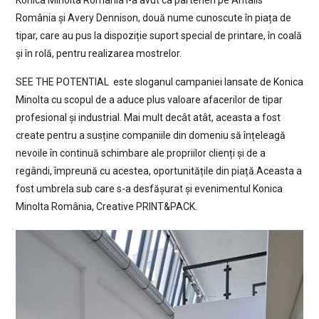
Konica Minolta România i-a avut ca parteneri pe Antalis
România și Avery Dennison, două nume cunoscute în piața de
tipar, care au pus la dispoziție suport special de printare, în coală
și în rolă, pentru realizarea mostrelor.
SEE THE POTENTIAL este sloganul campaniei lansate de Konica
Minolta cu scopul de a aduce plus valoare afacerilor de tipar
profesional și industrial. Mai mult decât atât, aceasta a fost
create pentru a susține companiile din domeniu să înțeleagă
nevoile în continuă schimbare ale propriilor clienți și de a
regândi, împreună cu acestea, oportunitățile din piață.Aceasta a
fost umbrela sub care s-a desfășurat și evenimentul Konica
Minolta România, Creative PRINT&PACK.