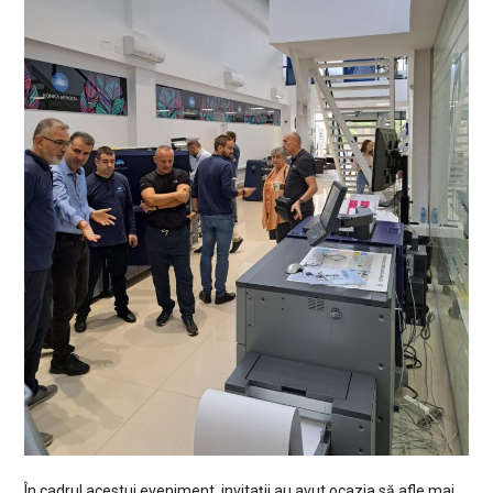
În cadrul acestui eveniment, invitații au avut ocazia să afle mai