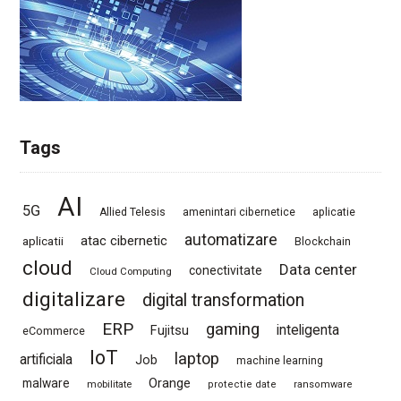
Tags
AI
5G
Allied Telesis
amenintari cibernetice
aplicatie
automatizare
atac cibernetic
aplicatii
Blockchain
cloud
Data center
conectivitate
Cloud Computing
digitalizare
digital transformation
ERP
gaming
Fujitsu
inteligenta
eCommerce
IoT
laptop
artificiala
Job
machine learning
Orange
malware
mobilitate
protectie date
ransomware