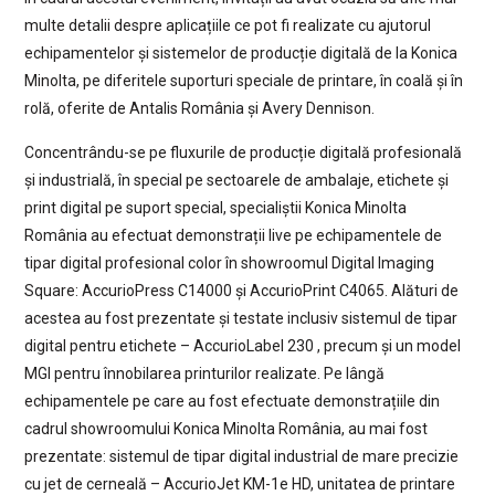
multe detalii despre aplicațiile ce pot fi realizate cu ajutorul
echipamentelor și sistemelor de producție digitală de la Konica
Minolta, pe diferitele suporturi speciale de printare, în coală și în
rolă, oferite de Antalis România și Avery Dennison.
Concentrându-se pe fluxurile de producție digitală profesională
și industrială, în special pe sectoarele de ambalaje, etichete și
print digital pe suport special, specialiștii Konica Minolta
România au efectuat demonstrații live pe echipamentele de
tipar digital profesional color în showroomul Digital Imaging
Square: AccurioPress C14000 și AccurioPrint C4065. Alături de
acestea au fost prezentate și testate inclusiv sistemul de tipar
digital pentru etichete – AccurioLabel 230 , precum și un model
MGI pentru înnobilarea printurilor realizate. Pe lângă
echipamentele pe care au fost efectuate demonstrațiile din
cadrul showroomului Konica Minolta România, au mai fost
prezentate: sistemul de tipar digital industrial de mare precizie
cu jet de cerneală – AccurioJet KM-1e HD, unitatea de printare