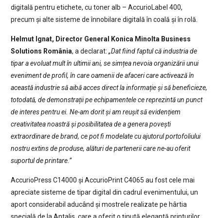
digitală pentru etichete, cu toner alb – AccurioLabel 400,
precum și alte sisteme de înnobilare digitală în coală și în rolă.
Helmut Ignat, Director General Konica Minolta Business
Solutions România
, a declarat:
„Dat fiind faptul că industria de
tipar a evoluat mult în ultimii ani, se simțea nevoia organizării unui
eveniment de profil, în care oamenii de afaceri care activează în
această industrie să aibă acces direct la informație și să beneficieze,
totodată, de demonstrații pe echipamentele ce reprezintă un punct
de interes pentru ei. Ne-am dorit și am reușit să evidențiem
creativitatea noastră și posibilitatea de a genera povești
extraordinare de brand, ce pot fi modelate cu ajutorul portofoliului
nostru extins de produse, alături de partenerii care ne-au oferit
suportul de printare.”
AccurioPress C14000 și AccurioPrint C4065 au fost cele mai
apreciate sisteme de tipar digital din cadrul evenimentului, un
aport considerabil aducând și mostrele realizate pe hârtia
specială de la Antalis, care a oferit o ținută elegantă printurilor.