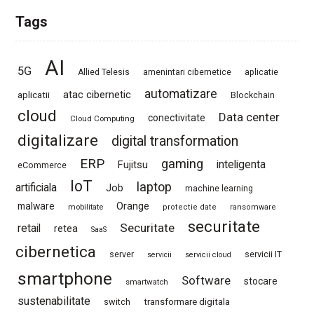
Tags
AI
5G
Allied Telesis
amenintari cibernetice
aplicatie
automatizare
atac cibernetic
aplicatii
Blockchain
cloud
Data center
conectivitate
Cloud Computing
digitalizare
digital transformation
ERP
gaming
Fujitsu
inteligenta
eCommerce
IoT
laptop
artificiala
Job
machine learning
Orange
malware
mobilitate
protectie date
ransomware
securitate
Securitate
retail
retea
SaaS
cibernetica
server
servicii IT
servicii
servicii cloud
smartphone
Software
stocare
smartwatch
sustenabilitate
switch
transformare digitala