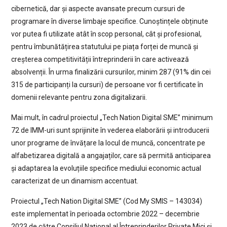
cibernetică, dar și aspecte avansate precum cursuri de
programare în diverse limbaje specifice. Cunoștințele obținute
vor putea fi utilizate atât în scop personal, cât și profesional,
pentru îmbunătățirea statutului pe piața forței de muncă și
creșterea competitivității întreprinderii în care activează
absolvenții. În urma finalizării cursurilor, minim 287 (91% din cei
315 de participanți la cursuri) de persoane vor fi certificate în
domenii relevante pentru zona digitalizarii.
Mai mult, în cadrul proiectul „Tech Nation Digital SME” minimum
72 de IMM-uri sunt sprijinite în vederea elaborării și introducerii
unor programe de învățare la locul de muncă, concentrate pe
alfabetizarea digitală a angajaților, care să permită anticiparea
și adaptarea la evoluțiile specifice mediului economic actual
caracterizat de un dinamism accentuat.
Proiectul „Tech Nation Digital SME” (Cod My SMIS – 143034)
este implementat în perioada octombrie 2022 – decembrie
2023 de către Consiliul Național al Întreprinderilor Private Mici și