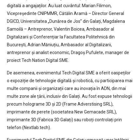
digitală a angajaților. Au luat cuvântul: Marian Filimon,
Vicepreședinte CNIPMMR, Cătălin Aramă – Director General
DGICD, Universitatea „Dunărea de Jos” din Galați, Magdalena
Samoilă – Antreprenor, Valentin Boicea, Ambasador al
Digitalizarii și Conferențiar la Facultatea Politehnică din
București, Adrian Măniuțiu, Ambasador al Digitalizarii,
antreprenor și analist economic, Dragoș Pufulete, manager de
proiect Tech Nation Digital SME.
De asemenea, evenimentul Tech Digital SME a oferit oaspeților
o expoziție de tehnologie digitală și robotică, cu participarea mai
multe companii și organizații care au inovația în ADN, din mai
multe zone ale țării, inclusiv din Galați. Au fost expuse tehnologii
precum holograme 3D și 2D (Frame Adverstising SRL),
imprimante de perete (societatea New Gemacade SRL),
imprimante 3D (Fabrica 3D Galați) sau roboți controlați prin
telefon (Nextlab.tech).
Evenimentul Tech Digital SME din Galați urmează unor întâlniri