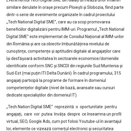
similare derulate în orașe precum Ploiești și Slobozia, fiind parte
dintr-o serie de evenimente organizate în cadrul proiectului
„Tech National Digital SME”, care au ca scop promovarea
beneficiilor digitalizării pentru IMM-uri. Programul „Tech National
Digital SME” este implementat de Consiliul Național al IMM-urilor
din România și are ca obiectiv îmbunătățirea nivelului de
cunoștințe, competențe și aptitudini digitale al angajaților care
își desfășoară activitatea în sectoarele economice/domeniile
identificate conform SNC și SNCDI din regiunile Sud Muntenia și
Sud-Est (mai puțin ITI Delta Dunării). În cadrul programului, 315
angajați participă la programe de formare în domeniul
competențelor digitale (nivel de bază, avansate sau cursuri
dedicate specialiștilor din domeniul IT).
„Tech Nation Digital SME” reprezintă o oportunitate pentru
angajați, care vor putea învăța despre ce înseamna un profil
virtual, SEO, Google Ads, cum pot folosi Youtube-ul în avantajul
lor, elemente ce vizează comerțul electronic și securitatea