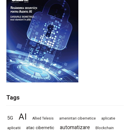
Tags
AI
5G
Allied Telesis
amenintari cibernetice
aplicatie
automatizare
atac cibernetic
aplicatii
Blockchain