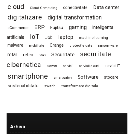
cloud
Data center
conectivitate
Cloud Computing
digitalizare
digital transformation
ERP
gaming
Fujitsu
inteligenta
eCommerce
IoT
laptop
artificiala
Job
machine learning
Orange
malware
mobilitate
protectie date
ransomware
securitate
Securitate
retail
retea
SaaS
cibernetica
server
servicii IT
servicii
servicii cloud
smartphone
Software
stocare
smartwatch
sustenabilitate
switch
transformare digitala
Arhiva