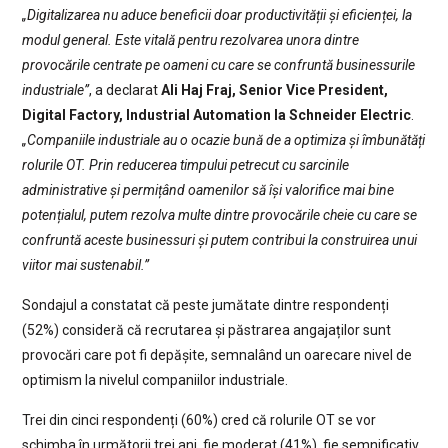
„Digitalizarea nu aduce beneficii doar productivității și eficienței, la
modul general. Este vitală pentru rezolvarea unora dintre
provocările centrate pe oameni cu care se confruntă businessurile
industriale”
, a declarat
Ali Haj Fraj, Senior Vice President,
Digital Factory, Industrial Automation la Schneider Electric
.
„Companiile industriale au o ocazie bună de a optimiza și îmbunătăți
rolurile OT. Prin reducerea timpului petrecut cu sarcinile
administrative și permițând oamenilor să își valorifice mai bine
potențialul, putem rezolva multe dintre provocările cheie cu care se
confruntă aceste businessuri și putem contribui la construirea unui
viitor mai sustenabil.”
Sondajul a constatat că peste jumătate dintre respondenți
(52%) consideră că recrutarea și păstrarea angajaților sunt
provocări care pot fi depășite, semnalând un oarecare nivel de
optimism la nivelul companiilor industriale.
Trei din cinci respondenți (60%) cred că rolurile OT se vor
schimba în următorii trei ani, fie moderat (41%), fie semnificativ