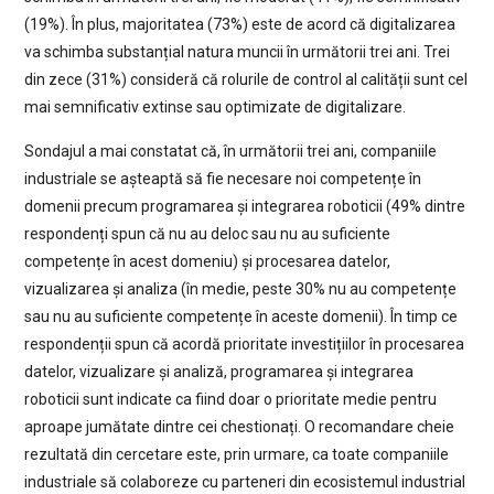
(19%). În plus, majoritatea (73%) este de acord că digitalizarea
va schimba substanțial natura muncii în următorii trei ani. Trei
din zece (31%) consideră că rolurile de control al calității sunt cel
mai semnificativ extinse sau optimizate de digitalizare.
Sondajul a mai constatat că, în următorii trei ani, companiile
industriale se așteaptă să fie necesare noi competențe în
domenii precum programarea și integrarea roboticii (49% dintre
respondenți spun că nu au deloc sau nu au suficiente
competențe în acest domeniu) și procesarea datelor,
vizualizarea și analiza (în medie, peste 30% nu au competențe
sau nu au suficiente competențe în aceste domenii). În timp ce
respondenții spun că acordă prioritate investițiilor în procesarea
datelor, vizualizare și analiză, programarea și integrarea
roboticii sunt indicate ca fiind doar o prioritate medie pentru
aproape jumătate dintre cei chestionați. O recomandare cheie
rezultată din cercetare este, prin urmare, ca toate companiile
industriale să colaboreze cu parteneri din ecosistemul industrial