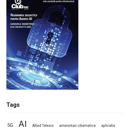
Tags
AI
5G
Allied Telesis
amenintari cibernetice
aplicatie