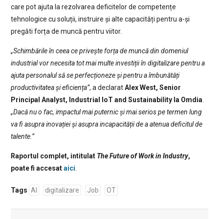
care pot ajuta la rezolvarea deficitelor de competențe
tehnologice cu soluții, instruire și alte capacități pentru a-și
pregăti forța de muncă pentru viitor.
„Schimbările în ceea ce privește forța de muncă din domeniul
industrial vor necesita tot mai multe investiții în digitalizare pentru a
ajuta personalul să se perfecționeze și pentru a îmbunătăți
productivitatea și eficiența”
, a declarat
Alex West, Senior
Principal Analyst, Industrial IoT and Sustainability la Omdia
.
„Dacă nu o fac, impactul mai puternic și mai serios pe termen lung
va fi asupra inovației și asupra incapacității de a atenua deficitul de
talente.”
Raportul complet, intitulat
The Future of Work in Industry
,
poate fi accesat
aici
.
Tags
AI
digitalizare
Job
OT