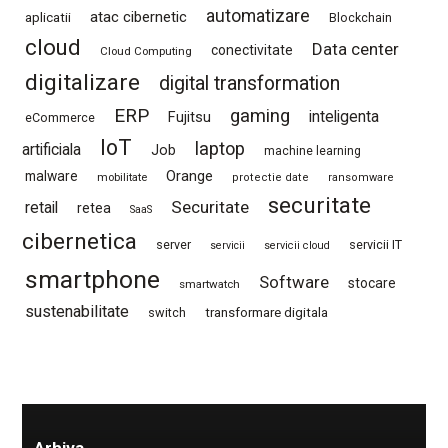
automatizare
atac cibernetic
aplicatii
Blockchain
cloud
Data center
conectivitate
Cloud Computing
digitalizare
digital transformation
ERP
gaming
Fujitsu
inteligenta
eCommerce
IoT
laptop
artificiala
Job
machine learning
Orange
malware
mobilitate
protectie date
ransomware
securitate
Securitate
retail
retea
SaaS
cibernetica
server
servicii IT
servicii
servicii cloud
smartphone
Software
stocare
smartwatch
sustenabilitate
switch
transformare digitala