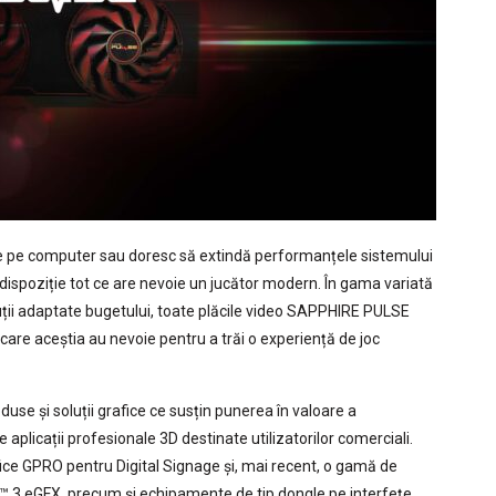
ile pe computer sau doresc să extindă performanțele sistemului
 dispoziție tot ce are nevoie un jucător modern. În gama variată
luții adaptate bugetului, toate plăcile video SAPPHIRE PULSE
care aceștia au nevoie pentru a trăi o experiență de joc
use și soluții grafice ce susțin punerea în valoare a
licații profesionale 3D destinate utilizatorilor comerciali.
ice GPRO pentru Digital Signage și, mai recent, o gamă de
t™ 3 eGFX, precum și echipamente de tip dongle pe interfețe