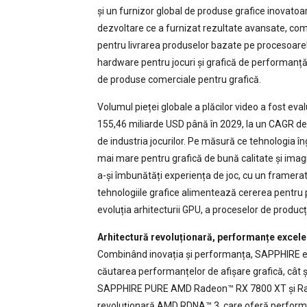
și un furnizor global de produse grafice inovatoa
dezvoltare ce a furnizat rezultate avansate, comp
pentru livrarea produselor bazate pe procesoar
hardware pentru jocuri și grafică de performanță,
de produse comerciale pentru grafică.
Volumul pieței globale a plăcilor video a fost eva
155,46 miliarde USD până în 2029, la un CAGR de 
de industria jocurilor. Pe măsură ce tehnologia în
mai mare pentru grafică de bună calitate și imagin
a-și îmbunătăți experiența de joc, cu un framerate
tehnologiile grafice alimentează cererea pentru p
evoluția arhitecturii GPU, a proceselor de producț
Arhitectură revoluționară, performanțe excel
Combinând inovația și performanța, SAPPHIRE este 
căutarea performanțelor de afișare grafică, cât și
SAPPHIRE PURE AMD Radeon™ RX 7800 XT și Rade
revoluționară AMD RDNA™ 3, care oferă performan