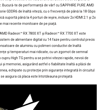
z. Bucură-te de performanță de vârf cu SAPPHIRE PURE AMD
e GDDR6 de înaltă viteză, cu o frecvență de până la 18 Gbps
ă suportă până la 4 porturi de ieșire, inclusiv 2x HDMI 2.1 și 2x
ele mai recente monitoare de pe piață.
RE AMD Radeon™ RX 7800 XT și Radeon™ RX 7700 XT este
 sistem de alimentare digital cu 14 faze pentru controlul precis
densatoare de aluminiu cu polimeri conductivi de înaltă
ențe și temperaturi mai ridicate, cu un zgomot de semnal
cupru High TG pentru a se potrivi vitezei rapide, nevoii de
 și memoriei, asigurând astfel o fiabilitate înaltă a plăcii de
enea, echipate cu protecție prin siguranțe integrată în circuitul
 se asigura că placa este întotdeauna protejată