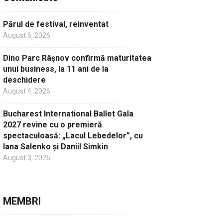
Părul de festival, reinventat
August 6, 2026
Dino Parc Râșnov confirmă maturitatea
unui business, la 11 ani de la
deschidere
August 4, 2026
Bucharest International Ballet Gala
2027 revine cu o premieră
spectaculoasă: „Lacul Lebedelor”, cu
Iana Salenko și Daniil Simkin
August 3, 2026
MEMBRI