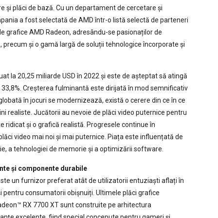
re și plăci de bază. Cu un departament de cercetare și
ania a fost selectată de AMD într-o listă selectă de parteneri
ele grafice AMD Radeon, adresându-se pasionaților de
 precum și o gamă largă de soluții tehnologice încorporate și
luat la 20,25 miliarde USD în 2022 și este de așteptat să atingă
33,8%. Creșterea fulminantă este dirijată în mod semnificativ
globată în jocuri se modernizează, există o cerere din ce în ce
i realiste. Jucătorii au nevoie de plăci video puternice pentru
 ridicat și o grafică realistă. Progresele continue în
lăci video mai noi și mai puternice. Piața este influențată de
ie, a tehnologiei de memorie și a optimizării software.
ente și componente durabile
un furnizor preferat atât de utilizatorii entuziaști aflați în
 pentru consumatorii obișnuiți. Ultimele plăci grafice
on™ RX 7700 XT sunt construite pe arhitectura
țe excelente, fiind special concepute pentru gameri și