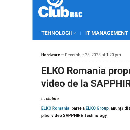
TEHNOLOGII
IT MANAGEMENT
Hardware
— December 28, 2023 at 1:20 pm
ELKO Romania propu
video de la SAPPHI
by
clubitc
ELKO Romania
, parte a
ELKO Group
, anunță di
plăci video SAPPHIRE Technology.