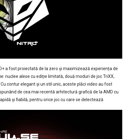
+ a fost proiectată de la zero și maximizează experiența de
: nuclee alese cu ediție limitată, două moduri de joc TriXX,
 Cu contur elegant și un stil unic, aceste plăci video au fost
Dispunând de cea mai recentă arhitectură grafică de la AMD cu
rapidă și fiabilă, pentru orice joc cu care se delectează.