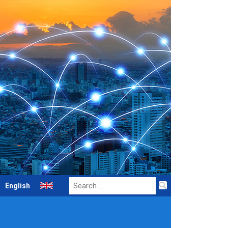
Search
English
for: