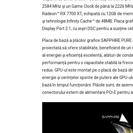
2584 MHz și un Game Clock de până la 2226 MH
Radeon™ RX 7700 XT, echipată cu 12GB de memori
și tehnologie Infinity Cache™ de 48MB. Placa grafic
Display Port 2.1, cu ieșiri DSC pentru a susține c
Placa de bază a plăcilor grafice SAPPHIRE PU
proiectată să ofere stabilitate, beneficiind de un
al energiei și eficiență excelentă, alături de con
performanță pentru o capacitate stabilă la frecv
redus. GPU-ul este montat pe o placă de bază din 
energie și cerințelor sporite de putere ale GPU-ului
bază în timpul funcționării. Plăcile sunt, de asem
conectorului extern de alimentare PCI-E pentru a