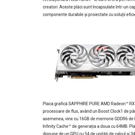
creatori. Aceste plăci sunt încapsulate într-un ca
componente durabile și proiectate cu soluții efi
Placa grafică SAPPHIRE PURE AMD Radeon™ RX 78
procesoare de flux, având un Boost Clock1 de p
asemenea, vine cu 16GB de memorie GDDR6 de îna
Infinity Cache™ de generația a doua cu 64MB.
dispune de un GPU cu 54 de unități de calcul și 