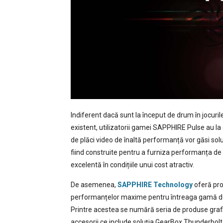
Indiferent dacă sunt la început de drum în jocur
existent, utilizatorii gamei SAPPHIRE Pulse au la
de plăci video de înaltă performanță vor găsi so
fiind construite pentru a furniza performanța de 
excelentă în condițiile unui cost atractiv.
De asemenea,
SAPPHIRE Technology
oferă prod
performanțelor maxime pentru întreaga gamă de ap
Printre acestea se numără seria de produse graf
accesorii ce include soluția GearBox Thunderbol