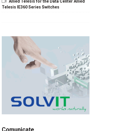
Allied Telesis for the Data Center Allied
Telesis IE360 Series Switches
Comunicate