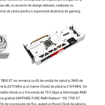
pac alb, cu accente de design delicate, realizate cu
ciente de răcire pentru o experiență dinamică de gaming.
00 XT se remarcă cu 60 de unități de calcul și 3840 de
ână la 2475 MHz și un Game Clock2 de până la 2169 MHz. De
ltă viteză cu o frecvență de 19.5 Gbps și tehnologie AMD
 Placa grafică SAPPHIRE PURE AMD Radeon™ RX 7700 XT
3456 de procesoare de flux, având un Boost Clock de până la