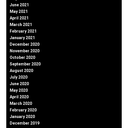
June 2021
May 2021
April 2021
March 2021
February 2021
January 2021
December 2020
November 2020
October 2020
September 2020
August 2020
July 2020
June 2020
May 2020
April 2020
March 2020
February 2020
January 2020
December 2019