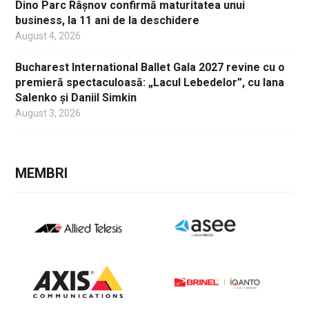
Dino Parc Râșnov confirmă maturitatea unui
business, la 11 ani de la deschidere
August 4, 2026
Bucharest International Ballet Gala 2027 revine cu o
premieră spectaculoasă: „Lacul Lebedelor”, cu Iana
Salenko și Daniil Simkin
August 3, 2026
MEMBRI