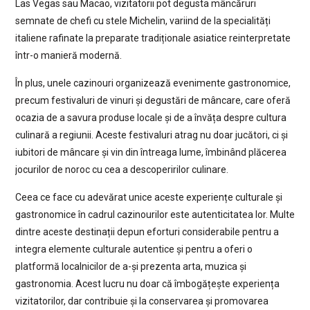
Las Vegas sau Macao, vizitatorii pot degusta mâncăruri
semnate de chefi cu stele Michelin, variind de la specialități
italiene rafinate la preparate tradiționale asiatice reinterpretate
într-o manieră modernă.
În plus, unele cazinouri organizează evenimente gastronomice,
precum festivaluri de vinuri și degustări de mâncare, care oferă
ocazia de a savura produse locale și de a învăța despre cultura
culinară a regiunii. Aceste festivaluri atrag nu doar jucători, ci și
iubitori de mâncare și vin din întreaga lume, îmbinând plăcerea
jocurilor de noroc cu cea a descoperirilor culinare.
Ceea ce face cu adevărat unice aceste experiențe culturale și
gastronomice în cadrul cazinourilor este autenticitatea lor. Multe
dintre aceste destinații depun eforturi considerabile pentru a
integra elemente culturale autentice și pentru a oferi o
platformă localnicilor de a-și prezenta arta, muzica și
gastronomia. Acest lucru nu doar că îmbogățește experiența
vizitatorilor, dar contribuie și la conservarea și promovarea