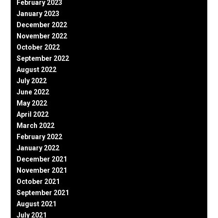
February 2023
January 2023
December 2022
November 2022
October 2022
September 2022
August 2022
July 2022
June 2022
May 2022
April 2022
March 2022
February 2022
January 2022
December 2021
November 2021
October 2021
September 2021
August 2021
July 2021