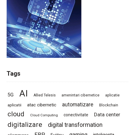
Tags
AI
5G
Allied Telesis
amenintari cibernetice
aplicatie
automatizare
atac cibernetic
aplicatii
Blockchain
cloud
Data center
conectivitate
Cloud Computing
digitalizare
digital transformation
ERP
gaming