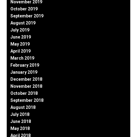
November 2019
October 2019
September 2019
August 2019
July 2019
June 2019
May 2019
April 2019
March 2019
February 2019
January 2019
December 2018
November 2018
October 2018
September 2018
August 2018
July 2018
June 2018
May 2018
April 2018