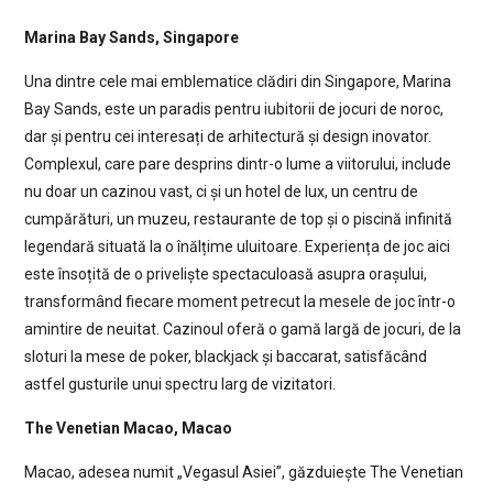
Marina Bay Sands, Singapore
Una dintre cele mai emblematice clădiri din Singapore, Marina
Bay Sands, este un paradis pentru iubitorii de jocuri de noroc,
dar și pentru cei interesați de arhitectură și design inovator.
Complexul, care pare desprins dintr-o lume a viitorului, include
nu doar un cazinou vast, ci și un hotel de lux, un centru de
cumpărături, un muzeu, restaurante de top și o piscină infinită
legendară situată la o înălțime uluitoare. Experiența de joc aici
este însoțită de o priveliște spectaculoasă asupra orașului,
transformând fiecare moment petrecut la mesele de joc într-o
amintire de neuitat. Cazinoul oferă o gamă largă de jocuri, de la
sloturi la mese de poker, blackjack și baccarat, satisfăcând
astfel gusturile unui spectru larg de vizitatori.
The Venetian Macao, Macao
Macao, adesea numit „Vegasul Asiei”, găzduiește The Venetian