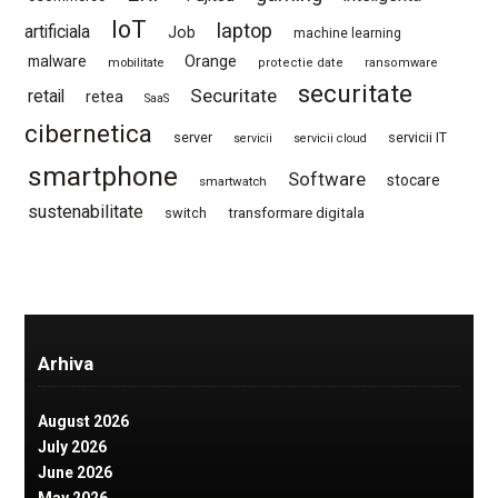
IoT
laptop
artificiala
Job
machine learning
Orange
malware
mobilitate
protectie date
ransomware
securitate
Securitate
retail
retea
SaaS
cibernetica
server
servicii IT
servicii
servicii cloud
smartphone
Software
stocare
smartwatch
sustenabilitate
switch
transformare digitala
Arhiva
August 2026
July 2026
June 2026
May 2026