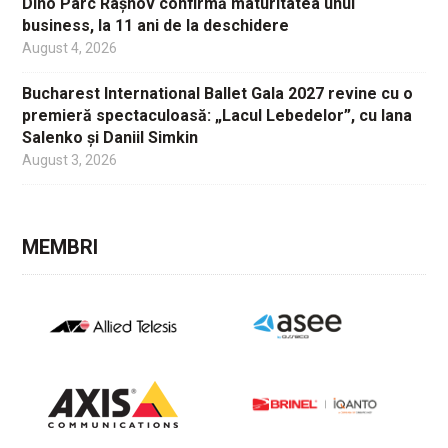
Dino Parc Râșnov confirmă maturitatea unui
business, la 11 ani de la deschidere
August 4, 2026
Bucharest International Ballet Gala 2027 revine cu o
premieră spectaculoasă: „Lacul Lebedelor”, cu Iana
Salenko și Daniil Simkin
August 3, 2026
MEMBRI