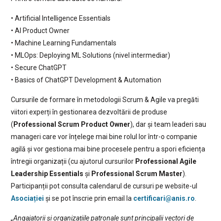
• Artificial Intelligence Essentials
• AI Product Owner
• Machine Learning Fundamentals
• MLOps: Deploying ML Solutions (nivel intermediar)
• Secure ChatGPT
• Basics of ChatGPT Development & Automation
Cursurile de formare în metodologii Scrum & Agile va pregăti
viitori experți în gestionarea dezvoltării de produse
(
Professional Scrum Product Owner
), dar și team leaderi sau
manageri care vor înțelege mai bine rolul lor într-o companie
agilă și vor gestiona mai bine procesele pentru a spori eficiența
întregii organizații (cu ajutorul cursurilor
Professional Agile
Leadership Essentials
și
Professional Scrum Master
).
Participanții pot consulta calendarul de cursuri pe website-ul
Asociației
și se pot înscrie prin email la
certificari@anis.ro
.
„Angajatorii și organizațiile patronale sunt principalii vectori de