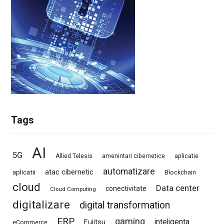
Tags
AI
5G
Allied Telesis
amenintari cibernetice
aplicatie
automatizare
atac cibernetic
aplicatii
Blockchain
cloud
Data center
conectivitate
Cloud Computing
digitalizare
digital transformation
ERP
gaming
Fujitsu
inteligenta
eCommerce