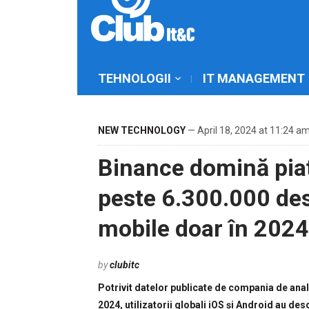
TEHNOLOGII
IT MANAGEMENT
NEW TECHNOLOGY
— April 18, 2024 at 11:24 a
Binance domină piața
peste 6.300.000 desc
mobile doar în 2024
by
clubitc
Potrivit datelor publicate de compania de anali
2024, utilizatorii globali iOS și Android au des