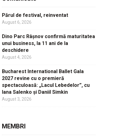
Părul de festival, reinventat
August 6, 2026
Dino Parc Râșnov confirmă maturitatea
unui business, la 11 ani de la
deschidere
August 4, 2026
Bucharest International Ballet Gala
2027 revine cu o premieră
spectaculoasă: „Lacul Lebedelor”, cu
Iana Salenko și Daniil Simkin
August 3, 2026
MEMBRI