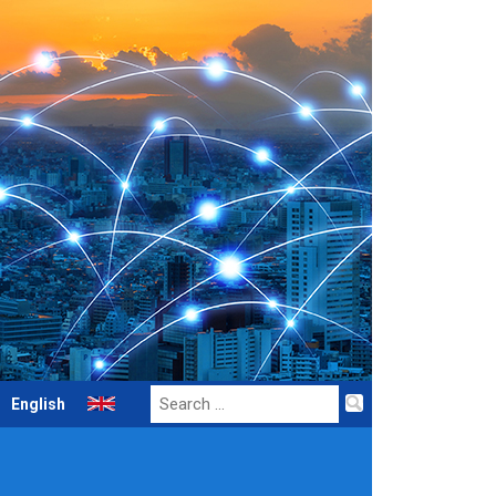
Search
English
for: