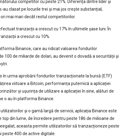
torului competitor cu peste 21%. Diferența dintre lider și
 s-au clasat pe locurile trei și mai jos crește substanțial,
ori mai mari decât restul competitorilor.
fectuat tranzacții a crescut cu 17% în ultimele șase luni. În
ranzacții a crescut cu 10%.
 platforma Binance, care au ridicat valoarea fondurilor
de 100 de miliarde de dolari, au devenit o dovadă a securității și
ștri.
o în urma aprobării fondurilor tranzacționate la bursă (ETF)
ățirea viitoare a Bitcoin, performanța puternică a aplicației
inzător și ușurința de utilizare a aplicației în sine, alături de
me o au în platforma Binance.
tilizatorilor și o gamă largă de servicii, aplicația Binance este
e top din lume, de încredere pentru peste 186 de milioane de
 neegalat, aceasta permite utilizatorilor să tranzacționeze peste
 peste 400 de active digitale.