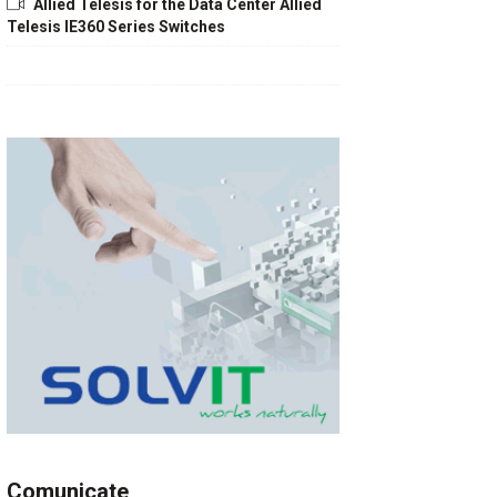
Allied Telesis for the Data Center Allied
Telesis IE360 Series Switches
Comunicate