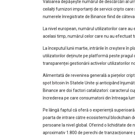
Valoarea depășește numărul de descărcări al urmă
ceilalți furnizori importanți de servicii cripto care
numerele înregistrate de Binance fiind de câteva 
La nivel european, numărul utilizatorilor care au e
acelasi timp, numărul celor care nu au efectuat t
La începutul lunii martie, intrările în creștere în
utilizatorilor deținute pe platformă peste pragul 
transparenței gestionării activelor utilizatorilor no
Alimentată de revenirea generală a piețelor cript
spot bitcoin în Statele Unite și anticipând înjumăt
Binance are doi factori catalizatori: caracterul cupr
încrederea pe care consumatorii din întreaga lu
Pe lângă faptul că oferă o experiență superioară u
poarta de intrare către ecosistemul blockchain d
persoane la nivel global. Oferind o lichiditate de
aproximativ 1.800 de perechi de tranzacționare și