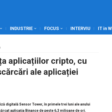
INDUSTRIE
FOCUS
INTERVIU
IT in 
m
 aplicațiilor cripto, cu
ărcări ale aplicației
ză digitală Sensor Tower, în primele trei luni ale anului
cărcat aplicația Binance de peste 6,3 milioane de ori.