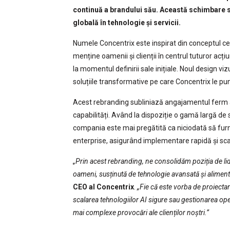
continuă a brandului său. Această schimbare 
globală în tehnologie și servicii.
Numele Concentrix este inspirat din conceptul ce
menține oamenii și clienții în centrul tuturor acți
la momentul definirii sale inițiale. Noul design viz
soluțiile transformative pe care Concentrix le pune
Acest rebranding subliniază angajamentul ferm al 
capabilități. Având la dispoziție o gamă largă de s
compania este mai pregătită ca niciodată să furn
enterprise, asigurând implementare rapidă și sca
„Prin acest rebranding, ne consolidăm poziția de lide
oameni, susținută de tehnologie avansată și aliment
CEO al Concentrix
.
„Fie că este vorba de proiecta
scalarea tehnologiilor AI sigure sau gestionarea ope
mai complexe provocări ale clienților noștri.”