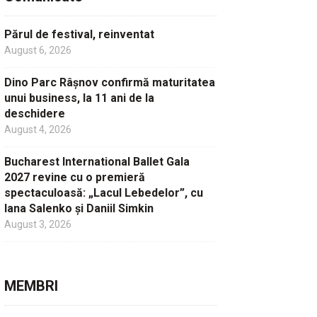
Părul de festival, reinventat
August 6, 2026
Dino Parc Râșnov confirmă maturitatea
unui business, la 11 ani de la
deschidere
August 4, 2026
Bucharest International Ballet Gala
2027 revine cu o premieră
spectaculoasă: „Lacul Lebedelor”, cu
Iana Salenko și Daniil Simkin
August 3, 2026
MEMBRI