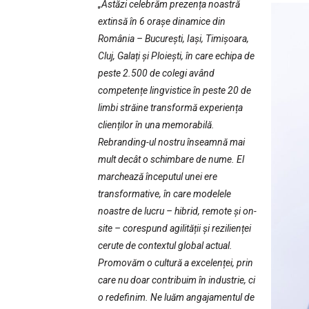
„Astăzi celebrăm prezența noastră
extinsă în 6 orașe dinamice din
România – București, Iași, Timișoara,
Cluj, Galați și Ploiești, în care echipa de
peste 2.500 de colegi având
competențe lingvistice în peste 20 de
limbi străine transformă experiența
clienților în una memorabilă.
Rebranding-ul nostru înseamnă mai
mult decât o schimbare de nume. El
marchează începutul unei ere
transformative, în care modelele
noastre de lucru – hibrid, remote și on-
site – corespund agilității și rezilienței
cerute de contextul global actual.
Promovăm o cultură a excelenței, prin
care nu doar contribuim în industrie, ci
o redefinim. Ne luăm angajamentul de