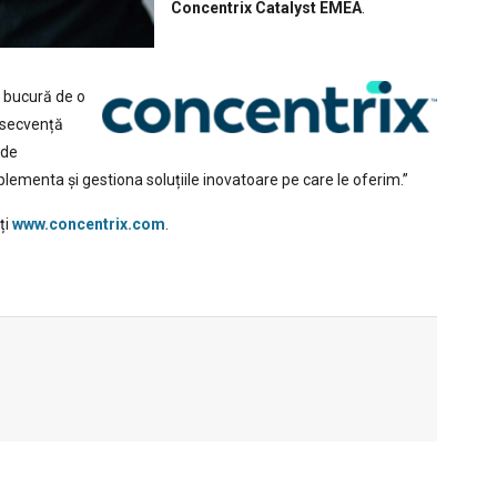
Concentrix Catalyst EMEA
.
e bucură de o
nsecvență
 de
lementa și gestiona soluțiile inovatoare pe care le oferim.”
ți
www.concentrix.com
.