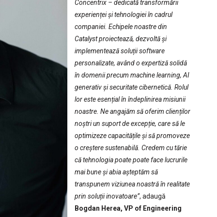
Concentrix – dedicată transformării
experienței și tehnologiei în cadrul
companiei. Echipele noastre din
Catalyst proiectează, dezvoltă și
implementează soluții software
personalizate, având o expertiză solidă
în domenii precum machine learning, AI
generativ și securitate cibernetică. Rolul
lor este esențial în îndeplinirea misiunii
noastre. Ne angajăm să oferim clienților
noștri un suport de excepție, care să le
optimizeze capacitățile și să promoveze
o creștere sustenabilă. Credem cu tărie
că tehnologia poate poate face lucrurile
mai bune și abia așteptăm să
transpunem viziunea noastră în realitate
prin soluții inovatoare”
, adaugă
Bogdan Herea, VP of Engineering