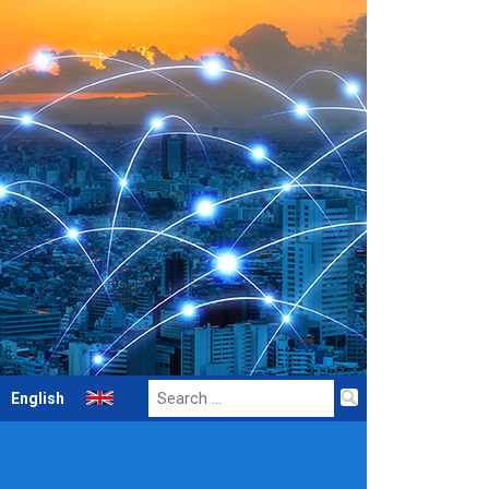
Search
English
for: