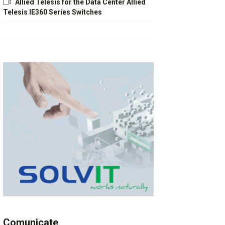
Allied Telesis for the Data Center Allied
Telesis IE360 Series Switches
Comunicate