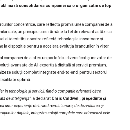
subliniază consolidarea companiei ca o organizație de top
rcurilor concentrice, care reflectă promisiunea companiei de a
unilor sale, un principiu care rămâne la fel de relevant astăzi ca
ual al identității noastre reflectă tehnologiile inovatoare și
 la dispoziție pentru a accelera evoluția brandurilor în viitor.
companiei de a oferi un portofoliu diversificat și inovator de
oluții avansate de AI, expertiză digitală și servicii premium,
izeze soluții complet integrate end-to-end, pentru sectorul
labilitate optimă.
r în tehnologie și servicii, fiind o companie orientată către
ată de inteligență”
, a declarat
Chris Caldwell, președinte și
rea unor experiențe de brand revoluționare, de dezvoltarea și
rațiunilor digitale, integrăm soluții complete care adresează cele