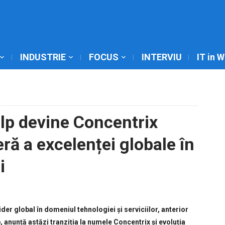
INDUSTRIE
FOCUS
INTERVIU
IT in 
lp devine Concentrix
ră a excelenței globale în
i
r global în domeniul tehnologiei și serviciilor, anterior
anunță astăzi tranziția la numele Concentrix și evoluția