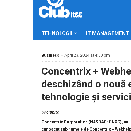
TEHNOLOGII
IT MANAGEMENT
Business
— April 23, 2024 at 4:50 pm
Concentrix + Webhe
deschizând o nouă e
tehnologie și servici
by
clubitc
Concentrix Corporation (NASDAQ: CNXC), un lide
cunoscut sub numele de Concentrix + Webhelp, 