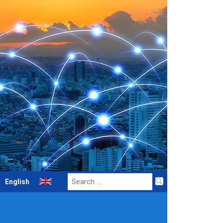
Search
English
for: