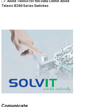
Allied Telesis for the Data Center Allied
Telesis IE360 Series Switches
Comunicate