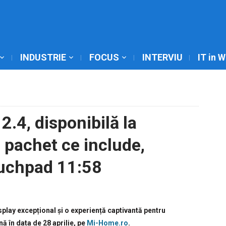
INDUSTRIE
FOCUS
INTERVIU
IT in 
.4, disponibilă la
pachet ce include,
touchpad 11:58
splay excepțional și o experiență captivantă pentru
ă în data de 28 aprilie, pe
Mi-Home.ro
.