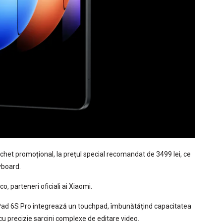
pachet promoțional, la prețul special recomandat de 3499 lei, ce
yboard.
co, parteneri oficiali ai Xiaomi.
Pad 6S Pro integrează un touchpad, îmbunătățind capacitatea
a cu precizie sarcini complexe de editare video.