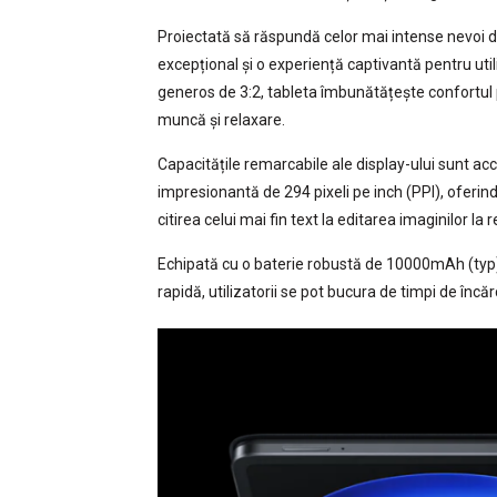
Proiectată să răspundă celor mai intense nevoi d
excepțional și o experiență captivantă pentru util
generos de 3:2, tableta îmbunătățește confortul p
muncă și relaxare.
Capacitățile remarcabile ale display-ului sunt ac
impresionantă de 294 pixeli pe inch (PPI), oferind
citirea celui mai fin text la editarea imaginilor la 
Echipată cu o baterie robustă de 10000mAh (typ
rapidă, utilizatorii se pot bucura de timpi de încăr