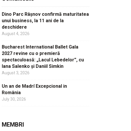
Dino Parc Râșnov confirmă maturitatea
unui business, la 11 ani de la
deschidere
August 4, 2026
Bucharest International Ballet Gala
2027 revine cu o premieră
spectaculoasă: „Lacul Lebedelor”, cu
Iana Salenko și Daniil Simkin
August 3, 2026
Un an de Madrí Excepcional in
România
July 30, 2026
MEMBRI