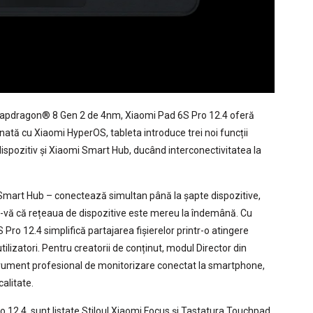
apdragon® 8 Gen 2 de 4nm, Xiaomi Pad 6S Pro 12.4 oferă
ată cu Xiaomi HyperOS, tableta introduce trei noi funcții
spozitiv și Xiaomi Smart Hub, ducând interconectivitatea la
i Smart Hub – conectează simultan până la șapte dispozitive,
u-vă că rețeaua de dispozitive este mereu la îndemână. Cu
Pro 12.4 simplifică partajarea fișierelor printr-o atingere
ilizatori. Pentru creatorii de conținut, modul Director din
trument profesional de monitorizare conectat la smartphone,
alitate.
12.4, sunt listate Stiloul Xiaomi Focus și Tastatura Touchpad