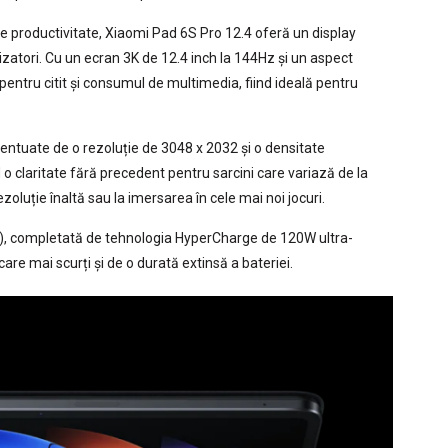
e productivitate, Xiaomi Pad 6S Pro 12.4 oferă un display
izatori. Cu un ecran 3K de 12.4 inch la 144Hz și un aspect
entru citit și consumul de multimedia, fiind ideală pentru
centuate de o rezoluție de 3048 x 2032 și o densitate
 o claritate fără precedent pentru sarcini care variază de la
rezoluție înaltă sau la imersarea în cele mai noi jocuri.
), completată de tehnologia HyperCharge de 120W ultra-
care mai scurți și de o durată extinsă a bateriei.