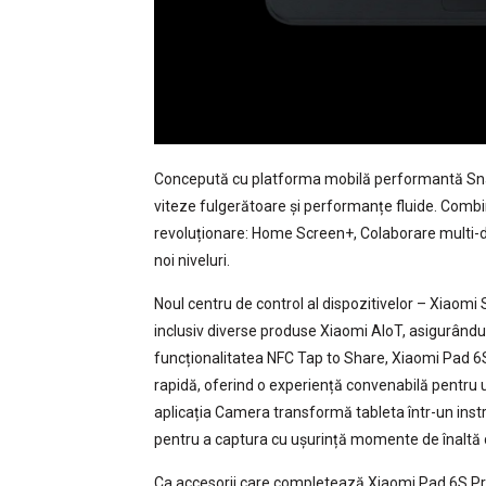
Concepută cu platforma mobilă performantă Sn
viteze fulgerătoare și performanțe fluide. Combin
revoluționare: Home Screen+, Colaborare multi-di
noi niveluri.
Noul centru de control al dispozitivelor – Xiaom
inclusiv diverse produse Xiaomi AIoT, asigurând
funcționalitatea NFC Tap to Share, Xiaomi Pad 6S 
rapidă, oferind o experiență convenabilă pentru ut
aplicația Camera transformă tableta într-un ins
pentru a captura cu ușurință momente de înaltă c
Ca accesorii care completează Xiaomi Pad 6S Pro 