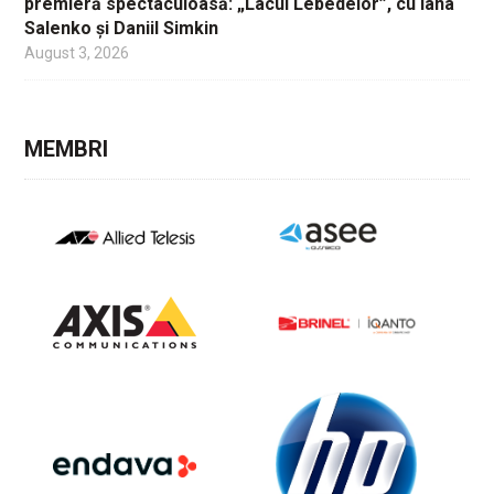
premieră spectaculoasă: „Lacul Lebedelor”, cu Iana
Salenko și Daniil Simkin
August 3, 2026
MEMBRI