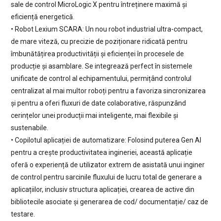
sale de control MicroLogic X pentru întreținere maximă și
eficiență energetică.
• Robot Lexium SCARA: Un nou robot industrial ultra-compact,
de mare viteză, cu precizie de poziționare ridicată pentru
îmbunătățirea productivității și eficienței în procesele de
producție și asamblare. Se integrează perfect în sistemele
unificate de control al echipamentului, permițând controlul
centralizat al mai multor roboți pentru a favoriza sincronizarea
și pentru a oferi fluxuri de date colaborative, răspunzând
cerințelor unei producții mai inteligente, mai flexibile și
sustenabile.
• Copilotul aplicației de automatizare: Folosind puterea Gen AI
pentru a crește productivitatea ingineriei, această aplicație
oferă o experiență de utilizator extrem de asistată unui inginer
de control pentru sarcinile fluxului de lucru total de generare a
aplicațiilor, inclusiv structura aplicației, crearea de active din
bibliotecile asociate și generarea de cod/ documentație/ caz de
testare.