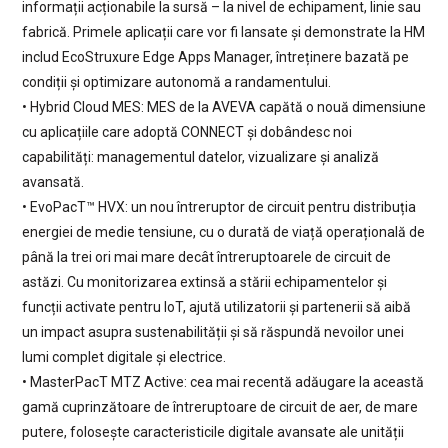
informații acționabile la sursă – la nivel de echipament, linie sau
fabrică. Primele aplicații care vor fi lansate și demonstrate la HM
includ EcoStruxure Edge Apps Manager, întreținere bazată pe
condiții și optimizare autonomă a randamentului.
• Hybrid Cloud MES: MES de la AVEVA capătă o nouă dimensiune
cu aplicațiile care adoptă CONNECT și dobândesc noi
capabilități: managementul datelor, vizualizare și analiză
avansată.
• EvoPacT™ HVX: un nou întreruptor de circuit pentru distribuția
energiei de medie tensiune, cu o durată de viață operațională de
până la trei ori mai mare decât întreruptoarele de circuit de
astăzi. Cu monitorizarea extinsă a stării echipamentelor și
funcții activate pentru IoT, ajută utilizatorii și partenerii să aibă
un impact asupra sustenabilității și să răspundă nevoilor unei
lumi complet digitale și electrice.
• MasterPacT MTZ Active: cea mai recentă adăugare la această
gamă cuprinzătoare de întreruptoare de circuit de aer, de mare
putere, folosește caracteristicile digitale avansate ale unității