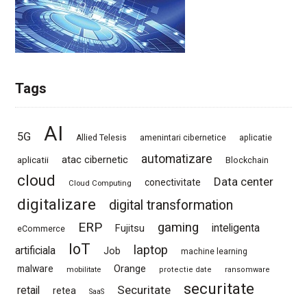
Tags
AI
5G
Allied Telesis
amenintari cibernetice
aplicatie
automatizare
atac cibernetic
aplicatii
Blockchain
cloud
Data center
conectivitate
Cloud Computing
digitalizare
digital transformation
ERP
gaming
Fujitsu
inteligenta
eCommerce
IoT
laptop
artificiala
Job
machine learning
Orange
malware
mobilitate
protectie date
ransomware
securitate
Securitate
retail
retea
SaaS