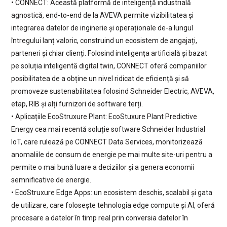
• CONNECT: Această platformă de inteligență industrială
agnostică, end-to-end de la AVEVA permite vizibilitatea și
integrarea datelor de inginerie și operaționale de-a lungul
întregului lanț valoric, construind un ecosistem de angajați,
parteneri și chiar clienți. Folosind inteligența artificială și bazat
pe soluția inteligentă digital twin, CONNECT oferă companiilor
posibilitatea de a obține un nivel ridicat de eficiență și să
promoveze sustenabilitatea folosind Schneider Electric, AVEVA,
etap, RIB și alți furnizori de software terți.
• Aplicațiile EcoStruxure Plant: EcoStuxure Plant Predictive
Energy cea mai recentă soluție software Schneider Industrial
IoT, care rulează pe CONNECT Data Services, monitorizează
anomaliile de consum de energie pe mai multe site-uri pentru a
permite o mai bună luare a deciziilor și a genera economii
semnificative de energie.
• EcoStruxure Edge Apps: un ecosistem deschis, scalabil și gata
de utilizare, care folosește tehnologia edge compute și AI, oferă
procesare a datelor în timp real prin conversia datelor în