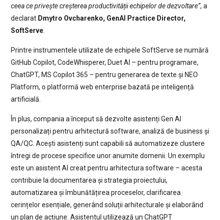
ceea ce privește creșterea productivității echipelor de dezvoltare”
, a
declarat
Dmytro Ovcharenko, GenAI Practice Director,
SoftServe
.
Printre instrumentele utilizate de echipele SoftServe se numără
GitHub Copilot, CodeWhisperer, Duet AI – pentru programare,
ChatGPT, MS Copilot 365 – pentru generarea de texte și NEO
Platform, o platformă web enterprise bazată pe inteligență
artificială.
În plus, compania a început să dezvolte asistenți Gen AI
personalizați pentru arhitectură software, analiză de business și
QA/QC. Acești asistenți sunt capabili să automatizeze clustere
întregi de procese specifice unor anumite domenii. Un exemplu
este un asistent AI creat pentru arhitectura software – acesta
contribuie la documentarea și strategia proiectului,
automatizarea și îmbunătățirea proceselor, clarificarea
cerințelor esențiale, generând soluții arhitecturale și elaborând
un plan de acțiune. Asistentul utilizează un ChatGPT