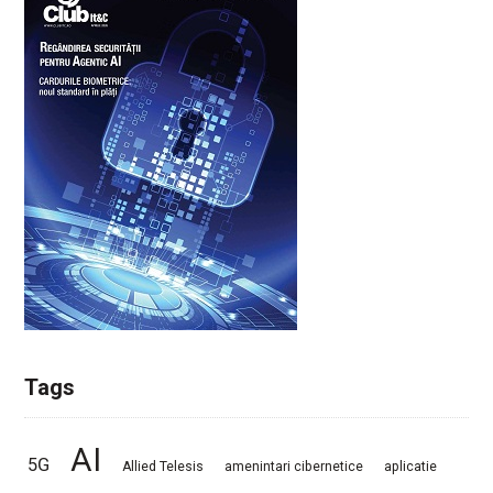
Tags
AI
5G
Allied Telesis
amenintari cibernetice
aplicatie