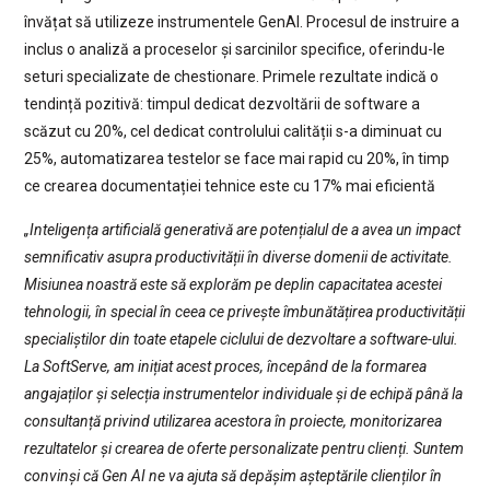
învățat să utilizeze instrumentele GenAI. Procesul de instruire a
inclus o analiză a proceselor și sarcinilor specifice, oferindu-le
seturi specializate de chestionare. Primele rezultate indică o
tendință pozitivă: timpul dedicat dezvoltării de software a
scăzut cu 20%, cel dedicat controlului calității s-a diminuat cu
25%, automatizarea testelor se face mai rapid cu 20%, în timp
ce crearea documentației tehnice este cu 17% mai eficientă
„Inteligența artificială generativă are potențialul de a avea un impact
semnificativ asupra productivității în diverse domenii de activitate.
Misiunea noastră este să explorăm pe deplin capacitatea acestei
tehnologii, în special în ceea ce privește îmbunătățirea productivității
specialiștilor din toate etapele ciclului de dezvoltare a software-ului.
La SoftServe, am inițiat acest proces, începând de la formarea
angajaților și selecția instrumentelor individuale și de echipă până la
consultanță privind utilizarea acestora în proiecte, monitorizarea
rezultatelor și crearea de oferte personalizate pentru clienți. Suntem
convinși că Gen AI ne va ajuta să depășim așteptările clienților în