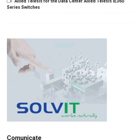
Allied Telesis for the Data Center Allied Telesis IE360
Series Switches
Comunicate