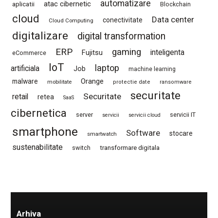
automatizare
atac cibernetic
aplicatii
Blockchain
cloud
Data center
conectivitate
Cloud Computing
digitalizare
digital transformation
ERP
gaming
Fujitsu
inteligenta
eCommerce
IoT
laptop
artificiala
Job
machine learning
Orange
malware
mobilitate
protectie date
ransomware
securitate
Securitate
retail
retea
SaaS
cibernetica
server
servicii IT
servicii
servicii cloud
smartphone
Software
stocare
smartwatch
sustenabilitate
switch
transformare digitala
Arhiva