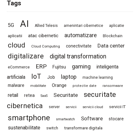
Tags
AI
5G
Allied Telesis
amenintari cibernetice
aplicatie
automatizare
atac cibernetic
aplicatii
Blockchain
cloud
Data center
conectivitate
Cloud Computing
digitalizare
digital transformation
ERP
gaming
Fujitsu
inteligenta
eCommerce
IoT
laptop
artificiala
Job
machine learning
Orange
malware
mobilitate
protectie date
ransomware
securitate
Securitate
retail
retea
SaaS
cibernetica
server
servicii IT
servicii
servicii cloud
smartphone
Software
stocare
smartwatch
sustenabilitate
switch
transformare digitala