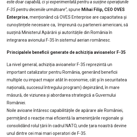
este doar capabilă, ci și experimentată pentru a susține operațiunile
F-35 pentru deceniile următoare”
, spune
Mihai Filip, CEO OVES
Enterprise
, menționând că OVES Enterprise are capacitatea și
cunoștințele necesare ca, împreună cu partenerii americani, să
susțină Ministerul Apărării și autoritățile din România în
integrarea avionului F-35 în sistemul aerian românesc.
Principalele beneficii generate de achiziția avioanelor F-35
La nivel general, achiziția avioanelor F-35 reprezintă un
important catalizator pentru România, generând beneficii
multiple cu impact major atât în economie, cât și în securitatea
națională, succesul întregului program) depinzând, în mare
măsură, de viziunea și abordarea strategică a Guvernului
României.
Noile avioane întăresc capabilitățile de apărare ale României,
permițând o reacție mai eficientă la amenințările regionale și
consolidând rolul țării în cadrul NATO, unde țara noastră devine
unul dintre cei mai mari operatori de F-35.