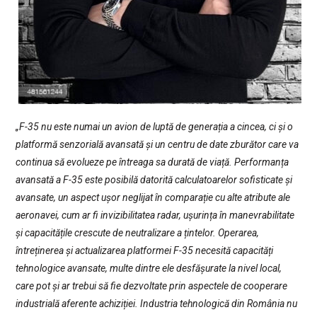
„F-35 nu este numai un avion de luptă de generația a cincea, ci și o
platformă senzorială avansată și un centru de date zburător care va
continua să evolueze pe întreaga sa durată de viață. Performanța
avansată a F-35 este posibilă datorită calculatoarelor sofisticate și
avansate, un aspect ușor neglijat în comparație cu alte atribute ale
aeronavei, cum ar fi invizibilitatea radar, ușurința în manevrabilitate
și capacitățile crescute de neutralizare a țintelor. Operarea,
întreținerea și actualizarea platformei F-35 necesită capacități
tehnologice avansate, multe dintre ele desfășurate la nivel local,
care pot și ar trebui să fie dezvoltate prin aspectele de cooperare
industrială aferente achiziției. Industria tehnologică din România nu