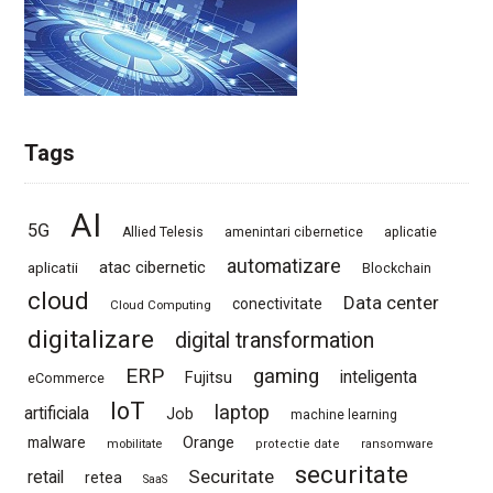
Tags
AI
5G
Allied Telesis
amenintari cibernetice
aplicatie
automatizare
atac cibernetic
aplicatii
Blockchain
cloud
Data center
conectivitate
Cloud Computing
digitalizare
digital transformation
ERP
gaming
Fujitsu
inteligenta
eCommerce
IoT
laptop
artificiala
Job
machine learning
Orange
malware
mobilitate
protectie date
ransomware
securitate
Securitate
retail
retea
SaaS