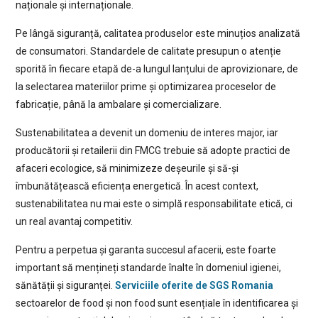
naționale și internaționale.
Pe lângă siguranță, calitatea produselor este minuțios analizată
de consumatori. Standardele de calitate presupun o atenție
sporită în fiecare etapă de-a lungul lanțului de aprovizionare, de
la selectarea materiilor prime și optimizarea proceselor de
fabricație, până la ambalare și comercializare.
Sustenabilitatea a devenit un domeniu de interes major, iar
producătorii și retailerii din FMCG trebuie să adopte practici de
afaceri ecologice, să minimizeze deșeurile și să-și
îmbunătățească eficiența energetică. În acest context,
sustenabilitatea nu mai este o simplă responsabilitate etică, ci
un real avantaj competitiv.
Pentru a perpetua și garanta succesul afacerii, este foarte
important să mențineți standarde înalte în domeniul igienei,
sănătății și siguranței.
Serviciile oferite de SGS Romania
sectoarelor de food și non food sunt esențiale în identificarea și