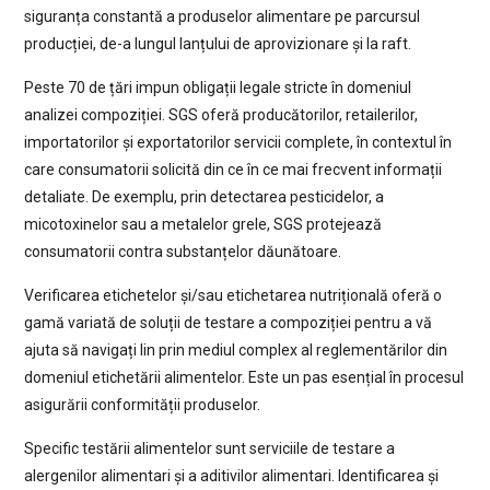
siguranța constantă a produselor alimentare pe parcursul
producției, de-a lungul lanțului de aprovizionare și la raft.
Peste 70 de țări impun obligații legale stricte în domeniul
analizei compoziției. SGS oferă producătorilor, retailerilor,
importatorilor și exportatorilor servicii complete, în contextul în
care consumatorii solicită din ce în ce mai frecvent informații
detaliate. De exemplu, prin detectarea pesticidelor, a
micotoxinelor sau a metalelor grele, SGS protejează
consumatorii contra substanțelor dăunătoare.
Verificarea etichetelor și/sau etichetarea nutrițională oferă o
gamă variată de soluții de testare a compoziției pentru a vă
ajuta să navigați lin prin mediul complex al reglementărilor din
domeniul etichetării alimentelor. Este un pas esențial în procesul
asigurării conformității produselor.
Specific testării alimentelor sunt serviciile de testare a
alergenilor alimentari și a aditivilor alimentari. Identificarea și