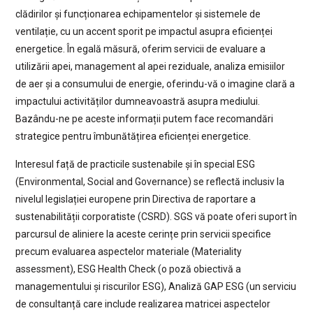
clădirilor și funcționarea echipamentelor și sistemele de
ventilație, cu un accent sporit pe impactul asupra eficienței
energetice. În egală măsură, oferim servicii de evaluare a
utilizării apei, management al apei reziduale, analiza emisiilor
de aer și a consumului de energie, oferindu-vă o imagine clară a
impactului activităților dumneavoastră asupra mediului.
Bazându-ne pe aceste informații putem face recomandări
strategice pentru îmbunătățirea eficienței energetice.
Interesul față de practicile sustenabile și în special ESG
(Environmental, Social and Governance) se reflectă inclusiv la
nivelul legislației europene prin Directiva de raportare a
sustenabilității corporatiste (CSRD). SGS vă poate oferi suport în
parcursul de aliniere la aceste cerințe prin servicii specifice
precum evaluarea aspectelor materiale (Materiality
assessment), ESG Health Check (o poză obiectivă a
managementului și riscurilor ESG), Analiză GAP ESG (un serviciu
de consultanță care include realizarea matricei aspectelor