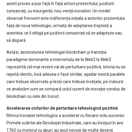
acest proces a pus față în față actorii prezentului, jucătorii
consacrați, cu insurgenții, nou-veniții inovatori. Un model
observat frecvent este indiferența inițială a actorilor prezentului
față de noua tehnologie, urmată de adoptarea treptată a
acesteia, ce îi obligă pe jucătorii consacrați să se adapteze sau
să dispară.
Astăzi, ascensiunea tehnologiei blockchain și tranziția
paradigmei dominante a internetului de la Web2 la Web3
reprezintă cel mai recent val de perturbare pozitivă. Istoria nu se
repetă identic, însă adesea o face similar; așadar există paralele
care trebuie observate și lecții care trebuie învățate, pe măsură
ce analizăm cum se compară ciclul curent de inovație condus de
blockchain cu cele din trecut.
Accelerarea ciclurilor de perturbare tehnologică pozitivă
Ritmul inovației tehnologice a accelerat cu fiecare ciclu succesiv.
Primele scântei ale Revoluției Industriale, care au început în anii
1760 cu motorul cu aburi, au avut nevoie de multe decenii