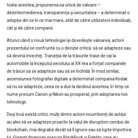
toate acestea, propunerea sa unică de valoare –
dezintermedierea, transparența și securitatea – a determinat o
adopție din ce în ce mai mare, atât de către utilizatorii individuali,
cât și de către companii.
Atunci când o nouă tehnologie își dovedește valoarea, actorii
prezentului se confruntă cu o decizie critică: să se adapteze sau
să devină învechiți. Tranziția de la trăsurile trase de cai la
automobile la începutul secolului al XX-lea a forțat companiile
de trăsuri să se adapteze sau să se închidă. În mod similar,
ascensiunea fotografiei digitale a determinat compania Kodak
să nu se adapteze, ceea ce a dus la declinul acesteia, în timp ce
nume precum Canon și Nikon au prosperat, prin adoptarea noii
tehnologii.
Deși încă există critici, mulți dintre actorii incumbenți de astăzi
au ales să se adapteze proactiv la valul de disruption condus de
blockchain, mai degrabă decât să îl ignore sau să lupte împotriva
lui. Gigantii financiari precum BlackRock și Fidelity, care au