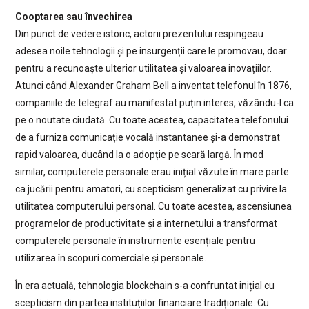
Cooptarea sau învechirea
Din punct de vedere istoric, actorii prezentului respingeau
adesea noile tehnologii și pe insurgenții care le promovau, doar
pentru a recunoaște ulterior utilitatea și valoarea inovațiilor.
Atunci când Alexander Graham Bell a inventat telefonul în 1876,
companiile de telegraf au manifestat puțin interes, văzându-l ca
pe o noutate ciudată. Cu toate acestea, capacitatea telefonului
de a furniza comunicație vocală instantanee și-a demonstrat
rapid valoarea, ducând la o adopție pe scară largă. În mod
similar, computerele personale erau inițial văzute în mare parte
ca jucării pentru amatori, cu scepticism generalizat cu privire la
utilitatea computerului personal. Cu toate acestea, ascensiunea
programelor de productivitate și a internetului a transformat
computerele personale în instrumente esențiale pentru
utilizarea în scopuri comerciale și personale.
În era actuală, tehnologia blockchain s-a confruntat inițial cu
scepticism din partea instituțiilor financiare tradiționale. Cu