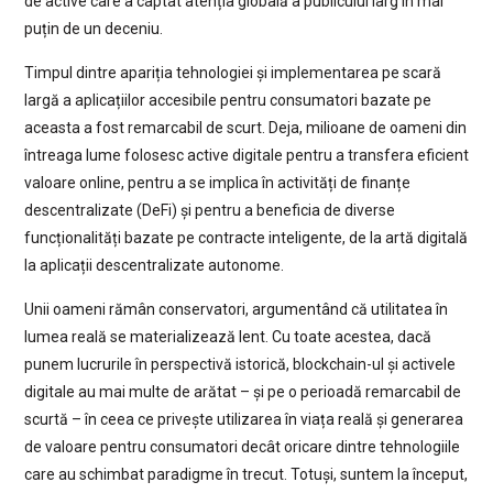
de active care a captat atenția globală a publicului larg în mai
puțin de un deceniu.
Timpul dintre apariția tehnologiei și implementarea pe scară
largă a aplicațiilor accesibile pentru consumatori bazate pe
aceasta a fost remarcabil de scurt. Deja, milioane de oameni din
întreaga lume folosesc active digitale pentru a transfera eficient
valoare online, pentru a se implica în activități de finanțe
descentralizate (DeFi) și pentru a beneficia de diverse
funcționalități bazate pe contracte inteligente, de la artă digitală
la aplicații descentralizate autonome.
Unii oameni rămân conservatori, argumentând că utilitatea în
lumea reală se materializează lent. Cu toate acestea, dacă
punem lucrurile în perspectivă istorică, blockchain-ul și activele
digitale au mai multe de arătat – și pe o perioadă remarcabil de
scurtă – în ceea ce privește utilizarea în viața reală și generarea
de valoare pentru consumatori decât oricare dintre tehnologiile
care au schimbat paradigme în trecut. Totuși, suntem la început,