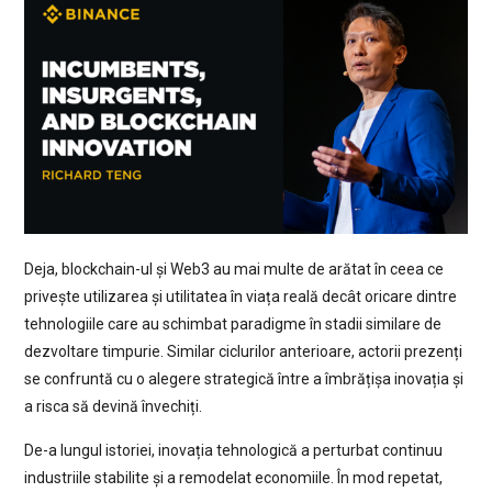
Deja, blockchain-ul și Web3 au mai multe de arătat în ceea ce
privește utilizarea și utilitatea în viața reală decât oricare dintre
tehnologiile care au schimbat paradigme în stadii similare de
dezvoltare timpurie. Similar ciclurilor anterioare, actorii prezenți
se confruntă cu o alegere strategică între a îmbrățișa inovația și
a risca să devină învechiți.
De-a lungul istoriei, inovația tehnologică a perturbat continuu
industriile stabilite și a remodelat economiile. În mod repetat,