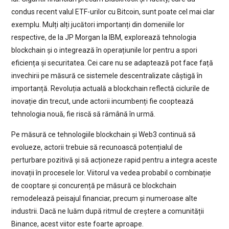
condus recent valul ETF-urilor cu Bitcoin, sunt poate cel mai clar
exemplu. Mulți alți jucători importanți din domeniile lor
respective, de la JP Morgan la IBM, explorează tehnologia
blockchain și o integrează în operațiunile lor pentru a spori
eficiența și securitatea. Cei care nu se adaptează pot face față
invechirii pe măsură ce sistemele descentralizate câștigă în
importanță. Revoluția actuală a blockchain reflectă ciclurile de
inovație din trecut, unde actorii incumbenți fie cooptează
tehnologia nouă, fie riscă să rămână în urmă.
Pe măsură ce tehnologiile blockchain și Web3 continuă să
evolueze, actorii trebuie să recunoască potențialul de
perturbare pozitivă și să acționeze rapid pentru a integra aceste
inovații în procesele lor. Viitorul va vedea probabil o combinație
de cooptare și concurență pe măsură ce blockchain
remodelează peisajul financiar, precum și numeroase alte
industrii. Dacă ne luăm după ritmul de creștere a comunității
Binance, acest viitor este foarte aproape.