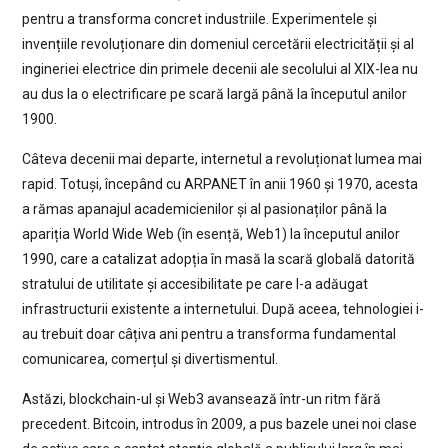
pentru a transforma concret industriile. Experimentele și
invențiile revoluționare din domeniul cercetării electricității și al
ingineriei electrice din primele decenii ale secolului al XIX-lea nu
au dus la o electrificare pe scară largă până la începutul anilor
1900.
Câteva decenii mai departe, internetul a revoluționat lumea mai
rapid. Totuși, începând cu ARPANET în anii 1960 și 1970, acesta
a rămas apanajul academicienilor și al pasionaților până la
apariția World Wide Web (în esență, Web1) la începutul anilor
1990, care a catalizat adopția în masă la scară globală datorită
stratului de utilitate și accesibilitate pe care l-a adăugat
infrastructurii existente a internetului. După aceea, tehnologiei i-
au trebuit doar câțiva ani pentru a transforma fundamental
comunicarea, comerțul și divertismentul.
Astăzi, blockchain-ul și Web3 avansează într-un ritm fără
precedent. Bitcoin, introdus în 2009, a pus bazele unei noi clase