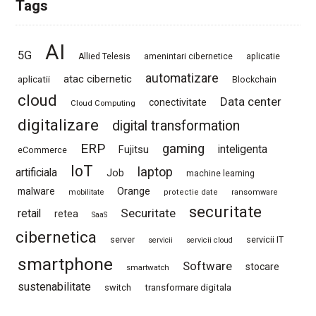
Tags
AI
5G
Allied Telesis
amenintari cibernetice
aplicatie
automatizare
atac cibernetic
aplicatii
Blockchain
cloud
Data center
conectivitate
Cloud Computing
digitalizare
digital transformation
ERP
gaming
Fujitsu
inteligenta
eCommerce
IoT
laptop
artificiala
Job
machine learning
Orange
malware
mobilitate
protectie date
ransomware
securitate
Securitate
retail
retea
SaaS
cibernetica
server
servicii IT
servicii
servicii cloud
smartphone
Software
stocare
smartwatch
sustenabilitate
switch
transformare digitala