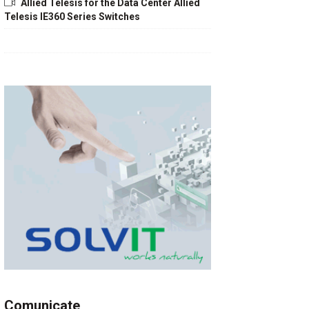
Allied Telesis for the Data Center Allied
Telesis IE360 Series Switches
Comunicate