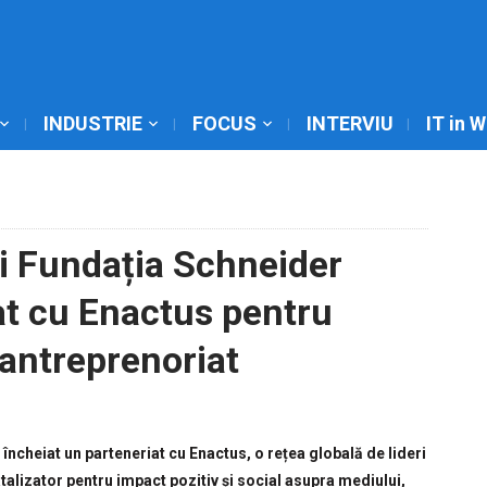
INDUSTRIE
FOCUS
INTERVIU
IT in 
și Fundația Schneider
at cu Enactus pentru
i antreprenoriat
 încheiat un parteneriat cu Enactus, o rețea globală de lideri
talizator pentru impact pozitiv și social asupra mediului,