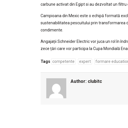
carbune activat din Egipt si au dezvoltat un filtru
Campioana din Mexic este o echipă formată exclus
sustenabilitatea pescuitului prin transformarea d
condimente.
Angajații Schneider Electric vor juca un rol în în
zece țări care vor participa la Cupa Mondială En
Tags
competente
expert
formare educatio
Author:
clubitc