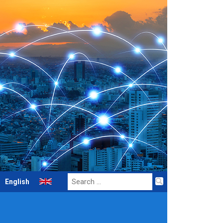
Search
English
for: