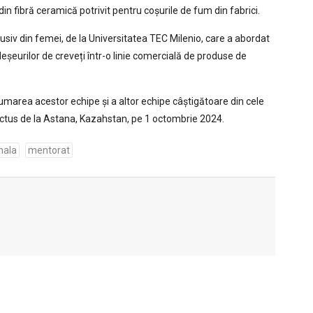
 din fibră ceramică potrivit pentru coșurile de fum din fabrici.
iv din femei, de la Universitatea TEC Milenio, care a abordat
eșeurilor de creveți într-o linie comercială de produse de
drumarea acestor echipe și a altor echipe câștigătoare din cele
actus de la Astana, Kazahstan, pe 1 octombrie 2024.
nala
mentorat