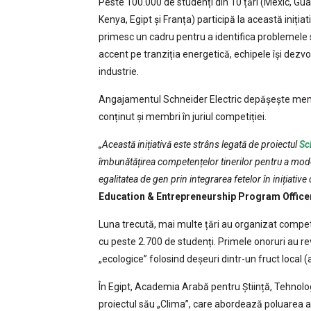
Peste 100.000 de studenți din 10 țări (Mexic, Gua
Kenya, Egipt și Franța) participă la această iniți
primesc un cadru pentru a identifica problemele s
accent pe tranziția energetică, echipele își dezvol
industrie.
Angajamentul Schneider Electric depășește mentora
conținut și membri în juriul competiției.
„Această inițiativă este strâns legată de proiectul
Sc
îmbunătățirea competențelor tinerilor pentru a mode
egalitatea de gen prin integrarea fetelor în inițiati
Education & Entrepreneurship Program Officer
Luna trecută, mai multe țări au organizat competiț
cu peste 2.700 de studenți. Primele onoruri au re
„ecologice” folosind deșeuri dintr-un fruct local
În Egipt, Academia Arabă pentru Știință, Tehnolog
proiectul său „Clima”, care abordează poluarea ae