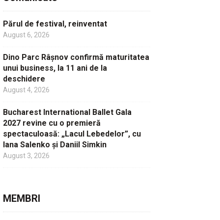
Părul de festival, reinventat
August 6, 2026
Dino Parc Râșnov confirmă maturitatea
unui business, la 11 ani de la
deschidere
August 4, 2026
Bucharest International Ballet Gala
2027 revine cu o premieră
spectaculoasă: „Lacul Lebedelor”, cu
Iana Salenko și Daniil Simkin
August 3, 2026
MEMBRI