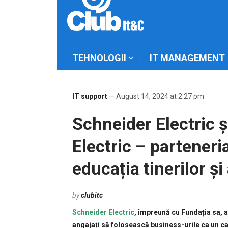
TEHNOLOGII
IT MANAGEMENT
IT support
— August 14, 2024 at 2:27 pm
Schneider Electric 
Electric – parteneri
educația tinerilor ș
by
clubitc
Schneider Electric
, împreună cu Fundația sa, a
angajați să folosească business-urile ca un ca