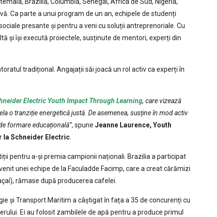
temala, Brazilia, Columbia, Senegal, Africa de Sud, Nigeria,
ativă. Ca parte a unui program de un an, echipele de studenți
ociale presante și pentru a veni cu soluții antreprenoriale. Cu
tă și își execută proiectele, susținute de mentori, experți din
tul tradițional. Angajații săi joacă un rol activ ca experți în
hneider Electric Youth Impact Through Learning
, care vizează
la o tranziție energetică justă. De asemenea, susține în mod activ
ve de formare educațională”
, spune
Jeanne Laurence, Youth
 la Schneider Electric
.
ii pentru a-și premia campionii naționali. Brazilia a participat
venit unei echipe de la Faculadde Facimp, care a creat cărămizi
 (açaí), rămase după producerea cafelei.
ie și Transport Maritim a câștigat în fața a 35 de concurenți cu
rului. Ei au folosit zambilele de apă pentru a produce primul