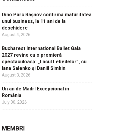
Dino Parc Râșnov confirmă maturitatea
unui business, la 11 ani de la
deschidere
August 4, 2026
Bucharest International Ballet Gala
2027 revine cu o premieră
spectaculoasă: „Lacul Lebedelor”, cu
Iana Salenko și Daniil Simkin
August 3, 2026
Un an de Madrí Excepcional in
România
July 30, 2026
MEMBRI