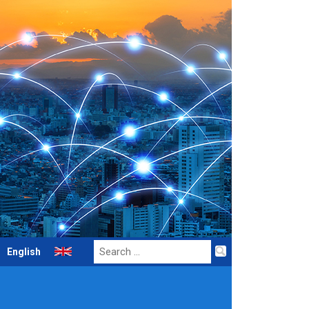
Search
English
for: