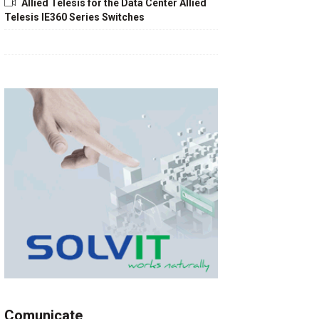
Allied Telesis for the Data Center Allied
Telesis IE360 Series Switches
Comunicate