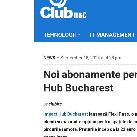
TEHNOLOGII
IT MANAGEMENT
NEWS
— September 18, 2024 at 4:28 pm
Noi abonamente pen
Hub Bucharest
by
clubitc
Impact Hub Bucharest
lansează Flexi Pass, o n
clienți și mai multe opțiuni pentru spațiile de
birourile remote. Prețurile încep de la 22 euro