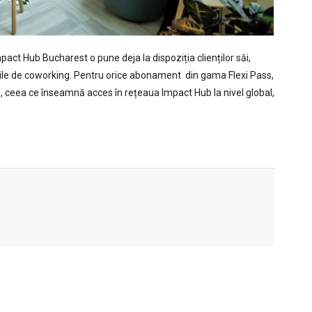
ct Hub Bucharest o pune deja la dispoziția clienților săi,
țiile de coworking. Pentru orice abonament din gama Flexi Pass,
”, ceea ce înseamnă acces în rețeaua Impact Hub la nivel global,