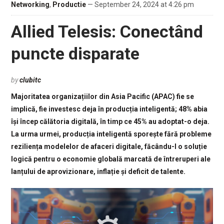
Networking
,
Productie
— September 24, 2024 at 4:26 pm
Allied Telesis: Conectând
puncte disparate
by
clubitc
Majoritatea organizațiilor din Asia Pacific (APAC) fie se
implică, fie investesc deja în producția inteligentă; 48% abia
își încep călătoria digitală, în timp ce 45% au adoptat-o deja.
La urma urmei, producția inteligentă sporește fără probleme
reziliența modelelor de afaceri digitale, făcându-l o soluție
logică pentru o economie globală marcată de întreruperi ale
lanțului de aprovizionare, inflație și deficit de talente.