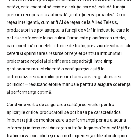
astăzi, este esențial să existe o soluție care să includă funcții
precum recuperarea automată și întreținerea proactivă. Cu o
rețea inteligentă, cum ar fi AI de rețea de la Allied Telesis,
producătorii se pot aștepta la funcții de vârf în industrie, care le
pot duce afacerile la noi culmi. Prima este planificarea rețelei,
care combină modelele istorice de trafic, previziunile viitoare ale
cererii și optimizarea resurselor rețelei pentru a îmbunătăți
proiectarea rețelei și planificarea capacității. Între timp,
gestionarea mai inteligentă a configurației ajută la
automatizarea sarcinilor precum furnizarea și gestionarea
politicilor – reducând erorile manuale pentru a asigura coerența
și performanța optimă.
Când vine vorba de asigurarea calității serviciilor pentru
aplicațiile critice, producătorii se pot baza pe caracteristica
îmbunătățită de monitorizare a performanței pentru a aduna
informații în timp real din rețea și trafic. Ingineria îmbunătățită a
traficului va consolida și mai mult experiența utilizatorului prin