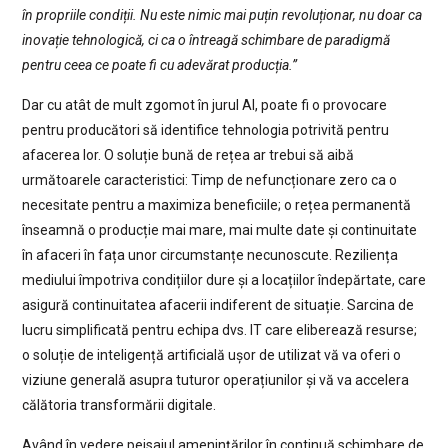
în propriile condiții. Nu este nimic mai puțin revoluționar, nu doar ca
inovație tehnologică, ci ca o întreagă schimbare de paradigmă
pentru ceea ce poate fi cu adevărat producția.”
Dar cu atât de mult zgomot în jurul AI, poate fi o provocare
pentru producători să identifice tehnologia potrivită pentru
afacerea lor. O soluție bună de rețea ar trebui să aibă
următoarele caracteristici: Timp de nefuncționare zero ca o
necesitate pentru a maximiza beneficiile; o rețea permanentă
înseamnă o producție mai mare, mai multe date și continuitate
în afaceri în fața unor circumstanțe necunoscute. Reziliența
mediului împotriva condițiilor dure și a locațiilor îndepărtate, care
asigură continuitatea afacerii indiferent de situație. Sarcina de
lucru simplificată pentru echipa dvs. IT care eliberează resurse;
o soluție de inteligență artificială ușor de utilizat vă va oferi o
viziune generală asupra tuturor operațiunilor și vă va accelera
călătoria transformării digitale.
Având în vedere peisajul amenințărilor în continuă schimbare de