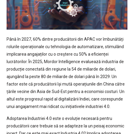
Până în 2027, 60% dintre producătorii din APAC vor îmbunătăți
rolurile operaționale cu tehnologia de automatizare, stimulând
implicarea angajaților cu o creștere cu 50% a eficienței
lucrătorilor. În 2025, Mordor Intelligence evaluează industria de
producție conectată din regiune la 54 de miliarde de dolari,
ajungând la peste 80 de miliarde de dolari până în 2029. Un
factor este că producătorii își mută operațiunile din China către
țările vecine din Asia de Sud-Est pentru a economisi costuri. Un
altul este progresul rapid al digitalizării Indiei, care corespunde
unui angajament mai ridicat cu inițiativele industriei 4.0.
Adoptarea Industriei 4.0 este o evoluție necesară pentru
producătorii care trebuie să se adapteze la un peisaj economic
incert. Dar ce este mai exact Industria 4.0? Implica adoptarea