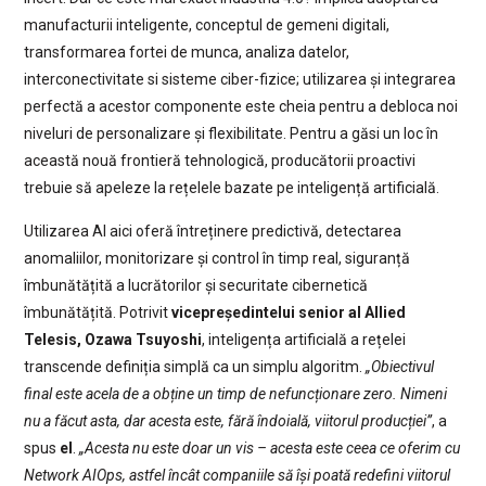
manufacturii inteligente, conceptul de gemeni digitali,
transformarea fortei de munca, analiza datelor,
interconectivitate si sisteme ciber-fizice; utilizarea și integrarea
perfectă a acestor componente este cheia pentru a debloca noi
niveluri de personalizare și flexibilitate. Pentru a găsi un loc în
această nouă frontieră tehnologică, producătorii proactivi
trebuie să apeleze la rețelele bazate pe inteligență artificială.
Utilizarea AI aici oferă întreținere predictivă, detectarea
anomaliilor, monitorizare și control în timp real, siguranță
îmbunătățită a lucrătorilor și securitate cibernetică
îmbunătățită. Potrivit
vicepreședintelui senior al Allied
Telesis, Ozawa Tsuyoshi
, inteligența artificială a rețelei
transcende definiția simplă ca un simplu algoritm.
„Obiectivul
final este acela de a obține un timp de nefuncționare zero. Nimeni
nu a făcut asta, dar acesta este, fără îndoială, viitorul producției”
, a
spus
el
.
„Acesta nu este doar un vis – acesta este ceea ce oferim cu
Network AIOps, astfel încât companiile să își poată redefini viitorul