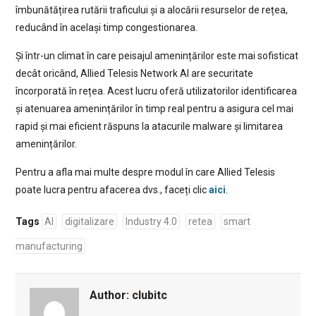
îmbunătățirea rutării traficului și a alocării resurselor de rețea,
reducând în același timp congestionarea.
Și într-un climat în care peisajul amenințărilor este mai sofisticat
decât oricând, Allied Telesis Network AI are securitate
încorporată în rețea. Acest lucru oferă utilizatorilor identificarea
și atenuarea amenințărilor în timp real pentru a asigura cel mai
rapid și mai eficient răspuns la atacurile malware și limitarea
amenințărilor.
Pentru a afla mai multe despre modul în care Allied Telesis
poate lucra pentru afacerea dvs., faceți clic
aici
.
Tags
AI
digitalizare
Industry 4.0
retea
smart
manufacturing
Author:
clubitc