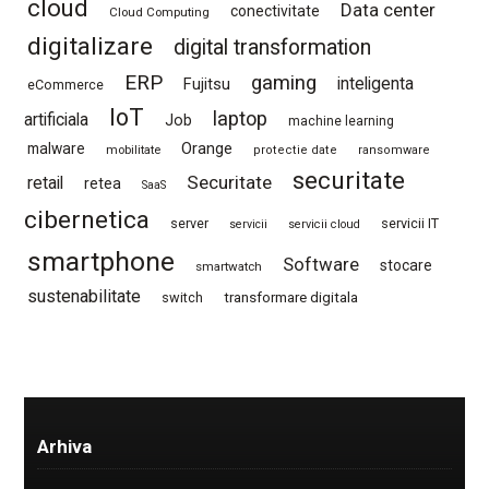
cloud
Data center
conectivitate
Cloud Computing
digitalizare
digital transformation
ERP
gaming
Fujitsu
inteligenta
eCommerce
IoT
laptop
artificiala
Job
machine learning
Orange
malware
mobilitate
protectie date
ransomware
securitate
Securitate
retail
retea
SaaS
cibernetica
server
servicii IT
servicii
servicii cloud
smartphone
Software
stocare
smartwatch
sustenabilitate
switch
transformare digitala
Arhiva