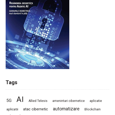
Tags
AI
5G
Allied Telesis
amenintari cibernetice
aplicatie
automatizare
atac cibernetic
aplicatii
Blockchain