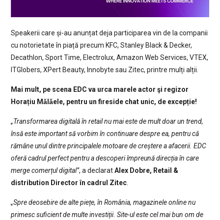
Speakerii care și-au anunțat deja participarea vin de la companii
cu notorietate în piață precum KFC, Stanley Black & Decker,
Decathlon, Sport Time, Electrolux, Amazon Web Services, VTEX,
ITGlobers, XPert Beauty, Innobyte sau Zitec, printre mulți alții.
Mai mult, pe scena EDC va urca marele actor şi regizor
Horațiu Mǎlǎele, pentru un fireside chat unic, de excepție!
„Transformarea digitală în retail nu mai este de mult doar un trend,
însă este important să vorbim în continuare despre ea, pentru că
rămâne unul dintre principalele motoare de creștere a afacerii. EDC
oferă cadrul perfect pentru a descoperi împreună direcția în care
merge comerțul digital”
, a declarat
Alex Dobre, Retail &
distribution Director în cadrul Zitec
.
„Spre deosebire de alte piețe, în România, magazinele online nu
primesc suficient de multe investiții. Site-ul este cel mai bun om de