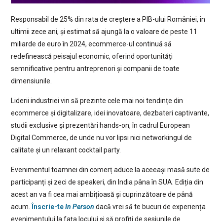
Responsabil de 25% din rata de creștere a PIB-ului României, în
ultimii zece ani, și estimat să ajungă la o valoare de peste 11
miliarde de euro în 2024, ecommerce-ul continuă să
redefinească peisajul economic, oferind oportunități
semnificative pentru antreprenori și companii de toate
dimensiunile.
Liderii industriei vin să prezinte cele mai noi tendințe din
ecommerce și digitalizare, idei inovatoare, dezbateri captivante,
studii exclusive și prezentări hands-on, în cadrul European
Digital Commerce, de unde nu vor lipsi nici networkingul de
calitate și un relaxant cocktail party.
Evenimentul toamnei din comerț aduce la aceeași masă sute de
participanți și zeci de speakeri, din India pâna în SUA. Ediția din
acest an va fi cea mai ambițioasă și cuprinzătoare de până
acum.
Înscrie-te
In Person
dacă vrei să te bucuri de experiența
evenimentului la fața locului şi sǎ profiți de sesiunile de