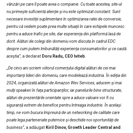
vânzări pe care îl poate avea o companie. Cu toate acestea, site-ul
nu primește suficientă atenție și nu este optimizat constant. Sunt
necesare investiții suplimentare în optimizarea ratei de conversie,
pentru că vedem poate prea multe situații în care echipele muncesc
pentru a aduce trafic pe site, dar experiența din platformă lasă de
dorit. Alături de colegi din domeniu vom discuta în cadrul EDC
despre cum putem îmbunătăți experiența consumatorilor și ce caută
aceștia”
, a declarat
Doru Radu, CEO Iviteb
.
„De cinci ani scriem viitorul comerțului digital alături de cei mai
importanți lideri din domeniu, care modelează industria. În ediția din
2024, organizată alături de Amazon Wev Services, aducem și mai
mulți speakeri în fața participanților, iar panelurile bine structurate,
alături de prezentările orientate spre a aduce valoare vor fi cu
siguranță extrem de benefice pentru întreaga industrie. În același
timp, ne vom bucura împreună de un networking de calitate care
poate lega parteneriate puternice și deschide noi oportunități de
business”
, a adăugat
Kiril Dinov, Growth Leader Central and