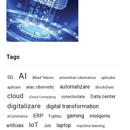
Tags
AI
5G
Allied Telesis
amenintari cibernetice
aplicatie
automatizare
atac cibernetic
aplicatii
Blockchain
cloud
Data center
conectivitate
Cloud Computing
digitalizare
digital transformation
ERP
gaming
Fujitsu
inteligenta
eCommerce
IoT
laptop
artificiala
Job
machine learning