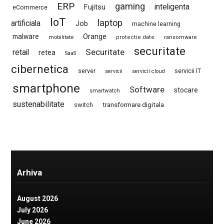
ERP
gaming
Fujitsu
inteligenta
eCommerce
IoT
laptop
artificiala
Job
machine learning
Orange
malware
mobilitate
protectie date
ransomware
securitate
Securitate
retail
retea
SaaS
cibernetica
server
servicii IT
servicii
servicii cloud
smartphone
Software
stocare
smartwatch
sustenabilitate
switch
transformare digitala
Arhiva
August 2026
July 2026
June 2026