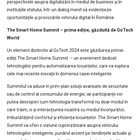
perspectivele asupra digitalizării în mediul de business și în
instituțiile statului, într-un dialog menit să evidențieze
oportunitățile și provocările viitorului digital în România.
The Smart Home Summit – prima ediție, găzduită de GoTech
World
Un element distinctiv al GoTech 2024 este găzduirea primei
ediții The Smart Home Summit – un eveniment dedicat
tehnologiilor pentru automatizarea locuințelor, care va explora
cele mai recente inovații în domeniul casei inteligente.
Summitul va aduce în prim-plan soluții avansate de securitate
sau de control al consumului de energie, iar participanții vor
putea descoperi cum tehnologia transformă nu doar modul în
care trăim, ci și interacțiunea noastră cu mediul înconjurător,
îmbunătățind confortul și eficiența locuințelor. The Smart Home
Summit va oferi o viziune cuprinzătoare asupra viitorului
tehnologiilor inteligente, punând accent pe tendințele actuale și