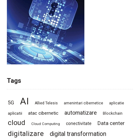
Tags
AI
5G
Allied Telesis
amenintari cibernetice
aplicatie
automatizare
atac cibernetic
aplicatii
Blockchain
cloud
Data center
conectivitate
Cloud Computing
digitalizare
digital transformation