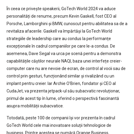
În ceea ce privește speakerii, GoTech World 2024 va aduce
personalități de renume, precum Kevin Gaskell, fost CEO al
Porsche, Lamborghini și BMW, cunoscut pentru abilitatea sa de a
revitaliza afacerile. Gaskell va împărtăși la GoTech World
strategiile de leadership care au condus la performanțe
excepționale în cadrul companiilor pe care le-a condus. De
asemenea, Dave Segal va urca pe scenă pentru a demonstra
capabilitățile căștilor neurale NAQI, baza unei interfețe creier-
computer care nu are nevoie de ecran, de control al vocii sau de
control prin gesturi, funcționând similar și rivalizând cu un
implant pentru creier. Iar Archie O’Brien, fondator și CEO al
CudaJet, va prezenta jetpack-ul său subacvatic revoluționar,
primul de acest tip în lume, oferind o perspectivă fascinantă
asupra mobilității subacvatice.
Totodată, peste 100 de companii își vor prezenta în cadrul
GoTech World cele mai inovatoare soluții tehnologice de
business. Printre acestea se numără Orange Business,