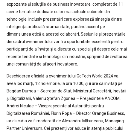
expozante și soluțiile de business inovatoare, completat de 11
scene tematice dedicate celor mai actuale subiecte din
tehnologie, inclusiv prezentări care explorează sinergia dintre
inteligența artificială și umanitate, punând accent pe
dimensiunea etică a acestei colaborări. Sesiunile și prezentările
din cadrul evenimentului vor fi o oportunitate excelentă pentru
participanți de a învăța și a discuta cu specialiști despre cele mai
recente tendințe și tehnologii din industrie, sprijinind dezvoltarea
unei comunități de afaceri inovatoare.
Deschiderea oficială a evenimentului GoTech World 2024 va
avea loc marți, 12 noiembrie, la ora 10:00, și îi are ca invitați pe
Bogdan Dumea – Secretar de Stat, Ministerul Cercetării, Inovării
și Digitalizarii, Valeriu Ștefan Zgonea – Președintele ANCOM,
Andrei Niculae – Vicepreședinte al Autorității pentru
Digitalizarea României, Florin Popa – Director Orange Business,
iar discuția va fi moderată de Alexandru Măxineanu, Managing
Partner Universum. Cei prezenți vor aduce în atenția publicului