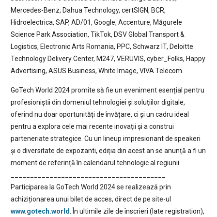
Mercedes-Benz, Dahua Technology, certSIGN, BCR,
Hidroelectrica, SAP, AD/01, Google, Accenture, Măgurele
Science Park Association, TikTok, DSV Global Transport &
Logistics, Electronic Arts Romania, PPC, Schwarz IT, Deloitte
Technology Delivery Center, M247, VERUVIS, cyber_Folks, Happy
Advertising, ASUS Business, White Image, VIVA Telecom.
GoTech World 2024 promite să fie un eveniment esențial pentru
profesioniștii din domeniul tehnologiei și soluțiilor digitale,
oferind nu doar oportunități de învățare, ci și un cadru ideal
pentru a explora cele mai recente inovații și a construi
parteneriate strategice. Cu un lineup impresionant de speakeri
și o diversitate de expozanti, ediția din acest an se anunță a fi un
moment de referință în calendarul tehnologic al regiunii.
________________________________________
Participarea la GoTech World 2024 se realizează prin
achiziționarea unui bilet de acces, direct de pe site-ul
www.gotech.world
. În ultimile zile de înscrieri (late registration),